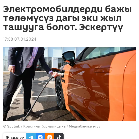
Электромобилдерди бажы
төлөмүсүз дагы эки жыл
ташууга болот. Эскертүү
17:38 07.01.2024
©
Sputnik
/ Кристина Кормилицына
/
Медиабанкка өтүү
Жазылуу