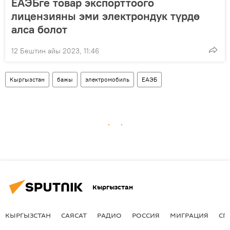
ЕАЭБге товар экспорттоого
лицензияны эми электрондук түрдө
алса болот
12 Бештин айы 2023, 11:46
Кыргызстан
бажы
электромобиль
ЕАЭБ
Кыргызстан
КЫРГЫЗСТАН
САЯСАТ
РАДИО
РОССИЯ
МИГРАЦИЯ
СП