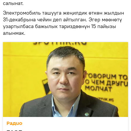
салынат.
Электромобиль ташууга жеңилдик өткөн жылдын
31-декабрына чейин деп айтылган. Эгер мөөнөтү
узартылбаса бажылык тариздөөнүн 15 пайызы
алынмак.
Радио