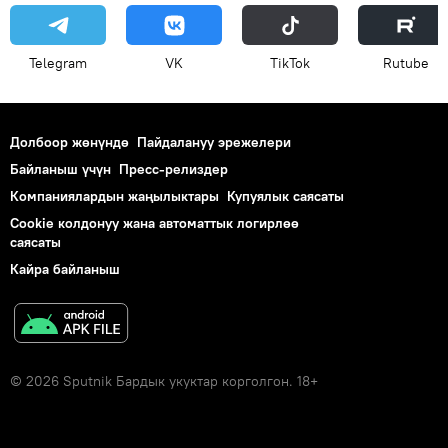
Telegram
VK
ТikТоk
Rutube
Долбоор жөнүндө
Пайдалануу эрежелери
Байланыш үчүн
Пресс-релиздер
Компаниялардын жаңылыктары
Купуялык саясаты
Cookie колдонуу жана автоматтык логирлөө
саясаты
Кайра байланыш
© 2026 Sputnik Бардык укуктар корголгон. 18+