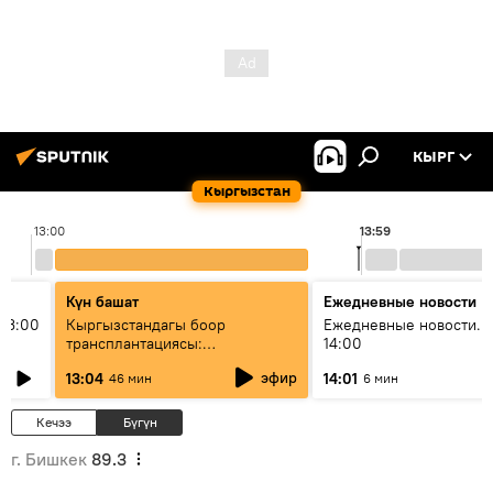
КЫРГ
Кыргызстан
13:00
13:59
Күн башат
Ежедневные новости
13:00
Кыргызстандагы боор
Ежедневные новости. 
трансплантациясы:
14:00
жетишкендиктер жана өнүгүү
эфир
13:04
14:01
46 мин
6 мин
келечеги
Кечээ
Бүгүн
г. Бишкек
89.3