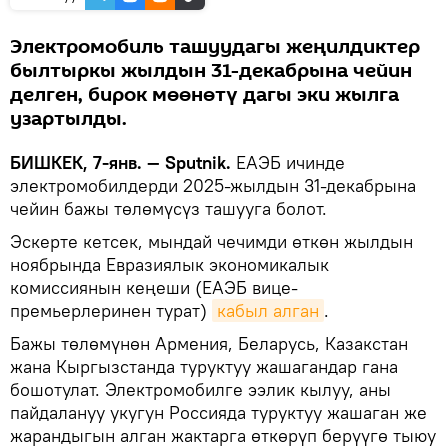
Электромобиль ташуудагы жеңилдиктер
былтыркы жылдын 31-декабрына чейин
делген, бирок мөөнөтү дагы эки жылга
узартылды.
БИШКЕК, 7-янв. — Sputnik.
ЕАЭБ ичинде
электромобилдерди 2025-жылдын 31-декабрына
чейин бажы төлөмүсүз ташууга болот.
Эскерте кетсек, мындай чечимди өткөн жылдын
ноябрында Евразиялык экономикалык
комиссиянын кеңеши (ЕАЭБ вице-
премьерлеринен турат)
кабыл алган
.
Бажы төлөмүнөн Армения, Беларусь, Казакстан
жана Кыргызстанда туруктуу жашагандар гана
бошотулат. Электромобилге ээлик кылуу, аны
пайдалануу укугун Россияда туруктуу жашаган же
жарандыгын алган жактарга өткөрүп берүүгө тыюу