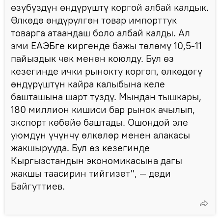
өзүбүздүн өндүрүштү коргой албай калдык.
Өлкөдө өндүрүлгөн товар импорттук
товарга атаандаш боло албай калды. Ал
эми ЕАЭБге киргенде бажы төлөмү 10,5-11
пайыздык чек менен коюлду. Бул өз
кезегинде ички рынокту коргоп, өлкөдөгү
өндүрүштүн кайра калыбына келе
башташына шарт түздү. Мындан тышкары,
180 миллион кишиси бар рынок ачылып,
экспорт көбөйө баштады. Ошондой эле
уюмдун үчүнчү өлкөлөр менен алакасы
жакшырууда. Бул өз кезегинде
Кыргызстандын экономикасына дагы
жакшы таасирин тийгизет", — деди
Байгуттиев.