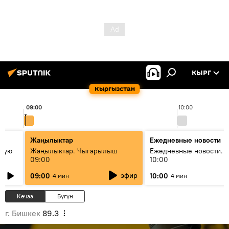
КЫРГ
Кыргызстан
09:00
10:00
Жаңылыктар
Ежедневные новости
овую
Жаңылыктар. Чыгарылыш
Ежедневные новости. 
09:00
10:00
эфир
09:00
10:00
4 мин
4 мин
Кечээ
Бүгүн
г. Бишкек
89.3