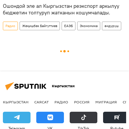
Ошондой эле ал Кыргызстан реэкспорт аркылуу
бюджетин толтуруп жатканын кошумчалады.
Радио
Жеңишбек Байгуттиев
ЕАЭБ
Экономика
өндүрүш
Кыргызстан
КЫРГЫЗСТАН
САЯСАТ
РАДИО
РОССИЯ
МИГРАЦИЯ
СП
Telegram
VK
ТikТоk
Rutube