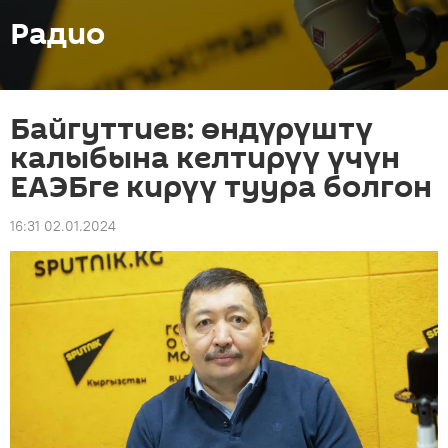
Радио
Байгуттиев: өндүрүштү
калыбына келтирүү үчүн
ЕАЭБге кирүү туура болгон
16:31 02.01.2024