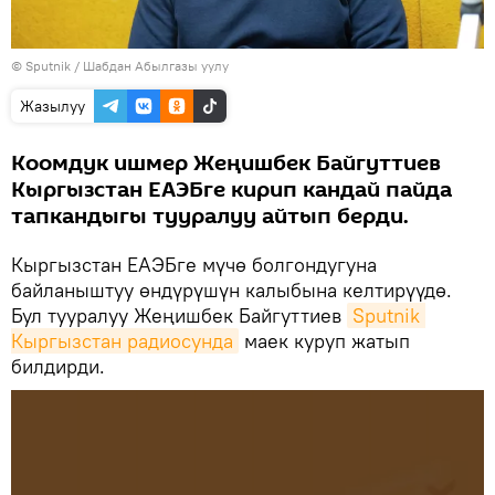
©
Sputnik
/ Шабдан Абылгазы уулу
Жазылуу
Коомдук ишмер Жеңишбек Байгуттиев
Кыргызстан ЕАЭБге кирип кандай пайда
тапкандыгы тууралуу айтып берди.
Кыргызстан ЕАЭБге мүчө болгондугуна
байланыштуу өндүрүшүн калыбына келтирүүдө.
Бул тууралуу Жеңишбек Байгуттиев
Sputnik 
Кыргызстан радиосунда
маек куруп жатып
билдирди.