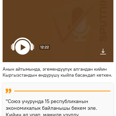
12:22
Анын айтымында, эгемендүүлүк алгандан кийин
Кыргызстандын өндүрүшү кыйла басаңдап кеткен.
"Союз учурунда 15 республиканын
экономикалык байланышы бекем эле.
Кийин ал урап, мамиле үзүлдү.