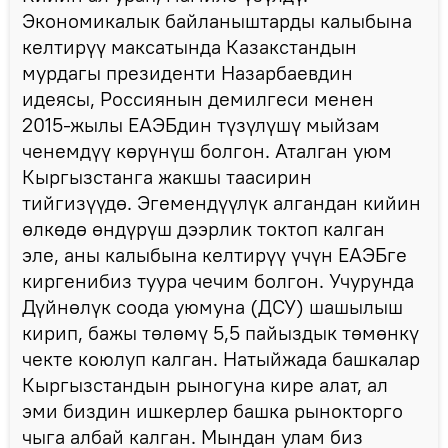
Экономикалык байланыштарды калыбына
келтирүү максатында Казакстандын
мурдагы президенти Назарбаевдин
идеясы, Россиянын демилгеси менен
2015-жылы ЕАЭБдин түзүлүшү мыйзам
ченемдүү көрүнүш болгон. Аталган уюм
Кыргызстанга жакшы таасирин
тийгизүүдө. Эгемендүүлүк алгандан кийин
өлкөдө өндүрүш дээрлик токтоп калган
эле, аны калыбына келтирүү үчүн ЕАЭБге
киргенибиз туура чечим болгон. Учурунда
Дүйнөлүк соода уюмуна (ДСУ) шашылыш
кирип, бажы төлөмү 5,5 пайыздык төмөнкү
чекте коюлуп калган. Натыйжада башкалар
Кыргызстандын рыногуна кире алат, ал
эми биздин ишкерлер башка рынокторго
чыга албай калган. Мындан улам биз