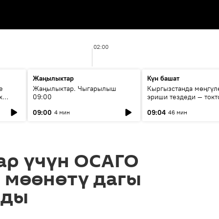
02:00
Жаңылыктар
Күн башат
е
Жаңылыктар. Чыгарылыш
Кыргызстанда мөңгүл
х
09:00
эриши тездеди — токт
мүмкүн эмеспи?
09:00
09:04
4 мин
46 мин
ар үчүн ОСАГО
 мөөнөтү дагы
лды