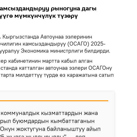
амсыздандыруу рыногуна дагы
үүгө мүмкүнчүлүк түзөрү
.
Кыргызстанда Автоунаа ээлеринин
рчилигин камсыздандыруу (ОСАГО) 2025-
ууралуу Экономика министрлиги билдирди.
лер кабинетинин мартта кабыл алган
станда катталган автоунаа ээлери ОСАГОну
тарта милдеттүү түрдө өз каражатына сатып
н, коммуналдык кызматтардын жана
арыл буюмдардын кымбаттаганын
ГОнун жоктугуна байланыштуу айып
025-жылга жылдырылды", — деп