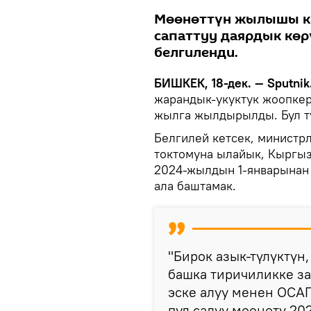
Мөөнөттүн жылышы к
сапаттуу даярдык көр
белгиленди.
БИШКЕК, 18-дек. — Sputnik
жарандык-укуктук жоопке
жылга жылдырылды. Бул т
Белгилей кетсек, министр
токтомуна ылайык, Кыргыз
2024-жылдын 1-январынан 
ала баштамак.
"Бирок азык-түлүктү
башка тиричиликке з
эске алуу менен ОСА
пул салуу мөөнөтү 2