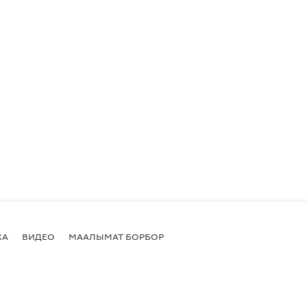
КА
ВИДЕО
МААЛЫМАТ БОРБОР