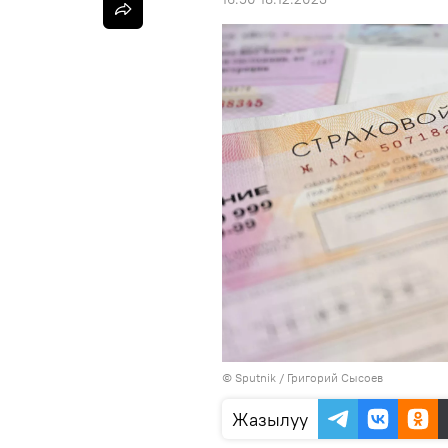
©
Sputnik
/ Григорий Сысоев
Жазылуу