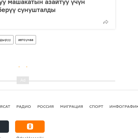
уу машакатын азайтуу үчүн
берүү сунушталды
ндыруу
автоунаа
ЯСАТ
РАДИО
РОССИЯ
МИГРАЦИЯ
СПОРТ
ИНФОГРАФИ