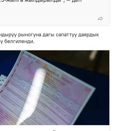
дыруу рыногуна дагы сапаттуу даярдык
рү белгиленди.