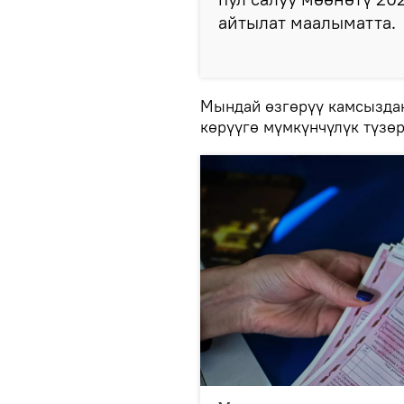
айтылат маалыматта.
Мындай өзгөрүү камсыздан
көрүүгө мүмкүнчүлүк түзө