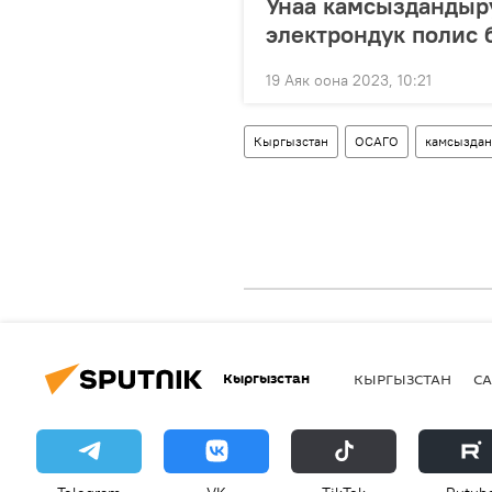
Унаа камсыздандыр
электрондук полис 
19 Аяк оона 2023, 10:21
Кыргызстан
ОСАГО
камсызда
Кыргызстан
КЫРГЫЗСТАН
СА