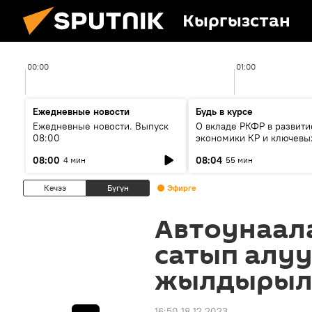
Кыргызстан
00:00
01:00
Ежедневные новости
Будь в курсе
Ежедневные новости. Выпуск
О вкладе РКФР в развити
08:00
экономики КР и ключевы
секторах до 2030 года
08:00
08:04
4 мин
55 мин
Кечээ
Бүгүн
Эфирге
Автоунаал
сатып алуу
жылдыры
16:50 18.12.2023