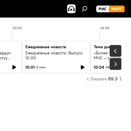
РУС
КЫРГ
03:00
04:00
Ежедневные новости
Тема дня
өрдүн
Ежедневные новости. Выпуск
«Более 1200 сёл в 
отуу
10:00
МЧС — о климате, 
системе оповещен
10:01
10:04
3 мин
49 мин
населения
г. Бишкек
89.3