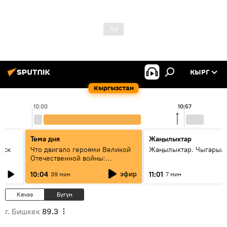
КЫРГ
Кыргызстан
10:00
10:57
Тема дня
Жаңылыктар
уск
Что двигало героями Великой
Жаңылыктар. Чыгарылы
Отечественной войны:
вспоминая Чолпонбая
эфир
10:04
11:01
39 мин
7 мин
Тулебердиева
Кечээ
Бүгүн
г. Бишкек
89.3