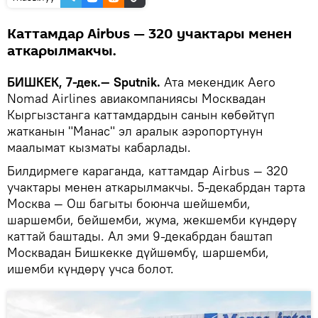
Каттамдар Airbus — 320 учактары менен
аткарылмакчы.
БИШКЕК, 7-дек.— Sputnik.
Ата мекендик Aero
Nomad Airlines авиакомпаниясы Москвадан
Кыргызстанга каттамдардын санын көбөйтүп
жатканын "Манас" эл аралык аэропортунун
маалымат кызматы кабарлады.
Билдирмеге караганда, каттамдар Airbus — 320
учактары менен аткарылмакчы. 5-декабрдан тарта
Москва — Ош багыты боюнча шейшемби,
шаршемби, бейшемби, жума, жекшемби күндөрү
каттай баштады. Ал эми 9-декабрдан баштап
Москвадан Бишкекке дүйшөмбү, шаршемби,
ишемби күндөрү учса болот.