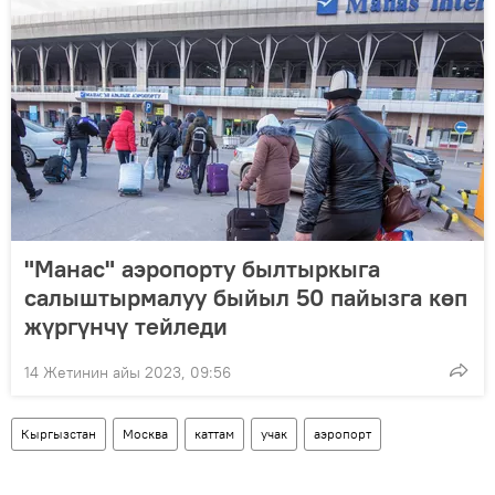
"Манас" аэропорту былтыркыга
салыштырмалуу быйыл 50 пайызга көп
жүргүнчү тейледи
14 Жетинин айы 2023, 09:56
Кыргызстан
Москва
каттам
учак
аэропорт