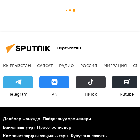
Кыргызстан
КЫРГЫЗСТАН
САЯСАТ
РАДИО
РОССИЯ
МИГРАЦИЯ
СП
Telegram
VK
ТikТоk
Rutube
Долбоор жөнүндө
Пайдалануу эрежелери
Байланыш үчүн
Пресс-релиздер
Компаниялардын жаңылыктары
Купуялык саясаты