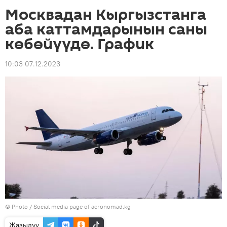
Москвадан Кыргызстанга
аба каттамдарынын саны
көбөйүүдө. График
10:03 07.12.2023
© Photo /
Social media page of aeronomad.kg
Жазылуу