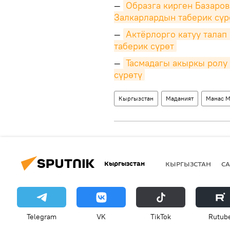
—
Образга кирген Базаров
Залкарлардын таберик сүр
—
Актёрлорго катуу талап
таберик сүрөт
—
Тасмадагы акыркы ролу 
сүрөтү
Кыргызстан
Маданият
Манас М
Кыргызстан
КЫРГЫЗСТАН
СА
Telegram
VK
ТikТоk
Rutub