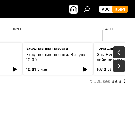
РУС
КЫРГ
03:00
04:00
Ежедневные новости
Тема дня
Ежедневные новости. Выпуск
Эль-Ниньо, жара и 
10:00
действительно вли
 өнүгүү
погоду в Кыргызст
10:01
10:13
3 мин
38 мин
г. Бишкек
89.3