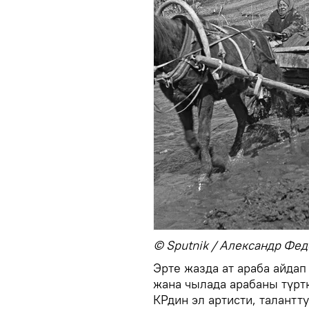
© Sputnik / Александр Фе
Эрте жазда ат араба айдап
жана чылада арабаны түрт
КРдин эл артисти, талантт