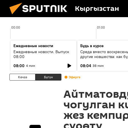
Кыргызстан
00:00
01:00
Ежедневные новости
Будь в курсе
Ежедневные новости. Выпуск
Среда вместо воскресень
08:00
другие новшества: как бу
проходить выборы в КР?
08:00
08:04
4 мин
38 мин
Кечээ
Бүгүн
Эфирге
Айтматовд
чогулган к
жез кемпир
сүрөтү