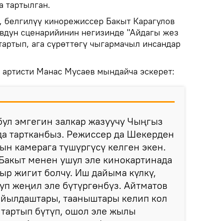
а тартылган.
, белгилүү кинорежиссер Бакыт Карагулов
дун сценарийинин негизинде "Айдагы жез
тартып, ага сүрөттөгү чыгармачыл инсандар
л артисти Манас Мусаев мындайча эскерет:
бул эмгегин залкар жазуучу Чыңгыз
а тартканбыз. Режиссер да Шекерден
ын камерага түшүргүсү келген экен.
Бакыт менен ушул эле кинокартинада
р жигит болчу. Иш дайыма күлкү,
п жеңил эле бүтүргөнбүз. Айтматов
айылдаштары, тааныштары келип кол
 тартып бүтүп, ошол эле жылы