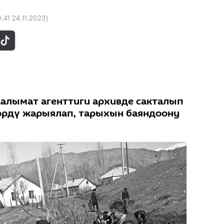
0:41 24.11.2023
)
аалымат агенттиги архивде сакталып
өрдү жарыялап, тарыхын баяндоону