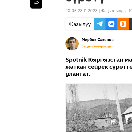
20:06 23.11.2023
(Жаңыртылды:
1
Жазылуу
Мирбек Сакенов
Бардык материалдар
Sputnik Кыргызстан м
жаткан сейрек сүрөтт
улантат.