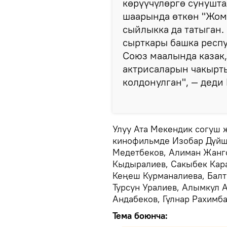
көрүүчүлөргө сунушта
шаарында өткөн "Жом
сыйлыкка да татыган
сырткары башка респу
Союз маалында казак, 
актрисаларын чакырт
колдонулган", — деди
Улуу Ата Мекендик согуш
кинофильмде Изобар Дүйше
Медетбеков, Алиман Жанго
Кыдыралиев, Сакыбек Кара
Кеңеш Курманалиева, Бал
Турсун Уралиев, Алымкул 
Андабеков, Гүлнар Рахимба
Тема боюнча: