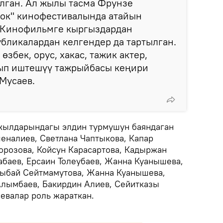
лган. Ал жылы тасма Фрунзе
ок" кинофестивалында атайын
. Кинофильмге кыргыздардан
бликалардан келгендер да тартылган.
өзбек, орус, хакас, тажик актер,
ып иштешүү тажрыйбасы кеңири
 Мусаев.
 жылдарындагы элдин турмушун баяндаган
налиев, Светлана Чаптыкова, Капар
розова, Койсун Карасартова, Кадыржан
баев, Ерсаин Толеубаев, Жанна Куанышева,
тыбай Сейтмамутова, Жанна Куанышева,
Алымбаев, Бакирдин Алиев, Сейитказы
евалар роль жараткан.