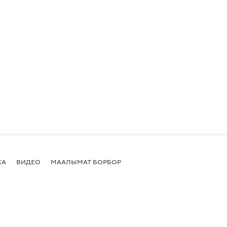
КА
ВИДЕО
МААЛЫМАТ БОРБОР