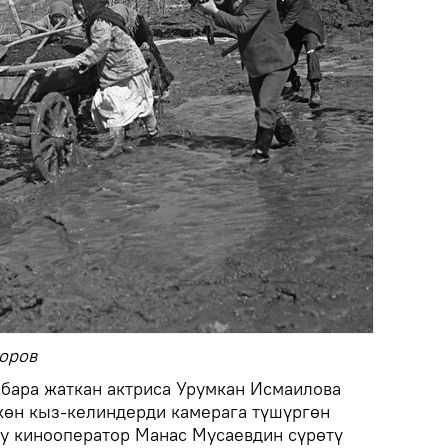
доров
 бара жаткан актриса Урумкан Исмаилова
көн кыз-келиндерди камерага түшүргөн
уу кинооператор Манас Мусаевдин сүрөтү