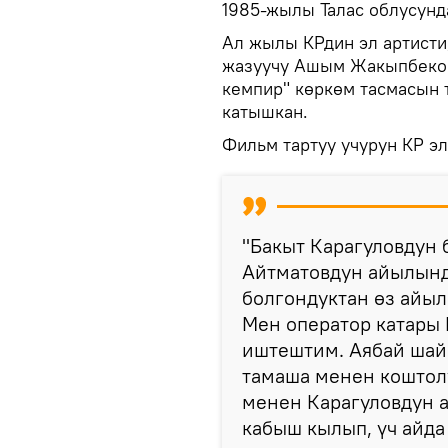
1985-жылы Талас облусунд
Ал жылы КРдин эл артисти
жазуучу Ашым Жакыпбеков
кемпир" көркөм тасмасын 
катышкан.
Фильм тартуу учурун КР э
"Бакыт Карагуловдун 
Айтматовдун айылынд
болгондуктан өз айыл
Мен оператор катары 
иштештим. Аябай шайы
тамаша менен коштолу
менен Карагуловдун 
кабыш кылып, үч айда