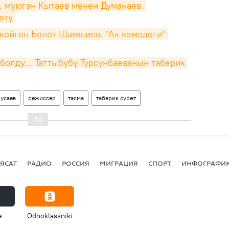
, муюган Кытаев менен Думанаев. 
өтү
 койгон Болот Шамшиев. "Ак кемедеги" 
болду... Таттыбүбү Турсунбаеванын таберик 
усаев
режиссер
тасма
таберик сүрөт
ЯСАТ
РАДИО
РОССИЯ
МИГРАЦИЯ
СПОРТ
ИНФОГРАФИ
e
Odnoklassniki