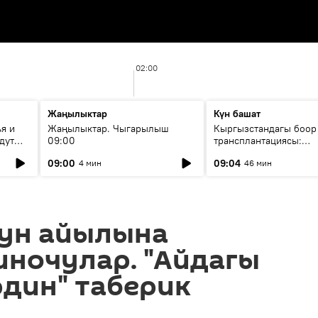
02:00
Жаңылыктар
Күн башат
я и
Жаңылыктар. Чыгарылыш
Кыргызстандагы боор
дут
09:00
трансплантациясы:
жетишкендиктер жана
09:00
09:04
4 мин
46 мин
келечеги
ун айылына
иночулар. "Айдагы
дин" таберик