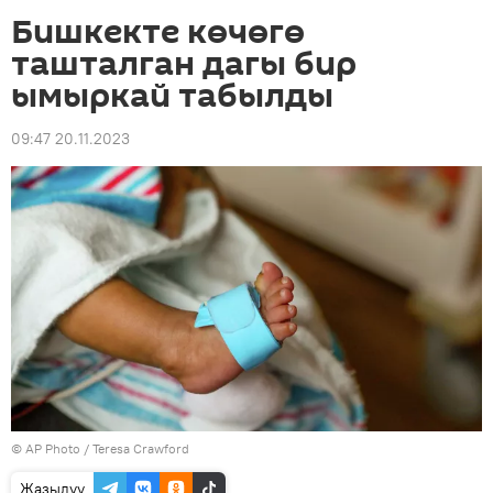
Бишкекте көчөгө
ташталган дагы бир
ымыркай табылды
09:47 20.11.2023
©
AP Photo
/ Teresa Crawford
Жазылуу