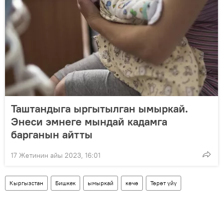
Таштандыга ыргытылган ымыркай.
Энеси эмнеге мындай кадамга
барганын айтты
17 Жетинин айы 2023, 16:01
Кыргызстан
Бишкек
ымыркай
көчө
Төрөт үйү