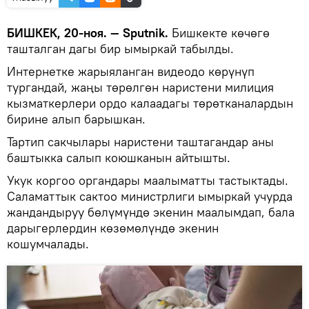
БИШКЕК, 20-ноя. — Sputnik.
Бишкекте көчөгө
ташталган дагы бир ымыркай табылды.
Интернетке жарыяланган видеодо көрүнүп
тургандай, жаңы төрөлгөн наристени милиция
кызматкерлери ордо калаадагы төрөтканалардын
бирине алып барышкан.
Тартип сакчылары наристени таштагандар аны
баштыкка салып коюшканын айтышты.
Укук коргоо органдары маалыматты тастыктады.
Саламаттык сактоо министрлиги ымыркай учурда
жандандыруу бөлүмүндө экенин маалымдап, бала
дарыгерлердин көзөмөлүндө экенин
кошумчалады.