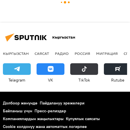
Кыргызстан
КЫРГЫЗСТАН
САЯСАТ
РАДИО
РОССИЯ
МИГРАЦИЯ
СП
Telegram
VK
ТikТоk
Rutube
Долбоор жөнүндө
Пайдалануу эрежелери
Байланыш үчүн
Пресс-релиздер
Компаниялардын жаңылыктары
Купуялык саясаты
Cookie колдонуу жана автоматтык логирлөө