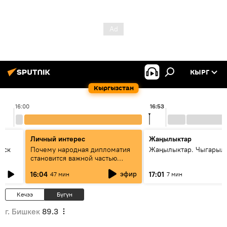
КЫРГ
Кыргызстан
16:00
16:53
Личный интерес
Жаңылыктар
уск
Почему народная дипломатия
Жаңылыктар. Чыгарыл
становится важной частью
международного
эфир
16:04
17:01
47 мин
7 мин
сотрудничества
Кечээ
Бүгүн
г. Бишкек
89.3