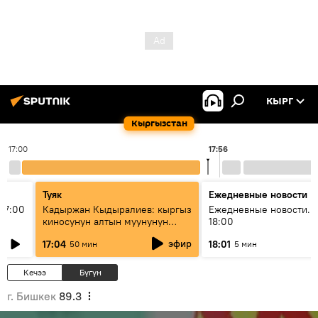
КЫРГ
Кыргызстан
17:00
17:56
Туяк
Ежедневные новости
17:00
Кадыржан Кыдыралиев: кыргыз
Ежедневные новости. 
киносунун алтын муунунун
18:00
өкүлү
эфир
17:04
18:01
50 мин
5 мин
Кечээ
Бүгүн
г. Бишкек
89.3