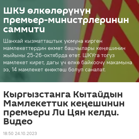
ШКУ өлкөлөрүнүн
премьер-министрлеринин
саммити
Шанхай кызматташтык уюмуна кирген
мамлекеттердин өкмөт башчылары кеңешинин
жыйыны 25-26-октябрда өтөт. ШКУга тогуз
мамлекет кирет, дагы үч өлкө байкоочу макамына
ээ, 14 мамлекет өнөктөш болуп саналат.
Кыргызстанга Кытайдын
Мамлекеттик кеңешинин
премьери Ли Цян келди.
Видео
18:50 24.10.2023