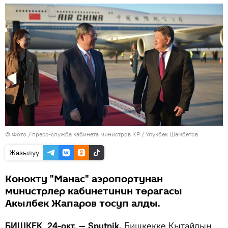
© Фото / пресс-служба кабинета министров КР / Улукбек Шамбетов
Жазылуу
Конокту "Манас" аэропортунан
министрлер кабинетинин төрагасы
Акылбек Жапаров тосуп алды.
БИШКЕК, 24-окт. — Sputnik.
Бишкекке Кытайдын