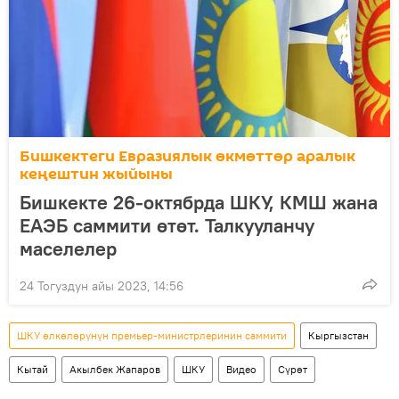
Бишкектеги Евразиялык өкмөттөр аралык
кеңештин жыйыны
Бишкекте 26-октябрда ШКУ, КМШ жана
ЕАЭБ саммити өтөт. Талкууланчу
маселелер
24 Тогуздун айы 2023, 14:56
ШКУ өлкөлөрүнүн премьер-министрлеринин саммити
Кыргызстан
Кытай
Акылбек Жапаров
ШКУ
Видео
Сүрөт