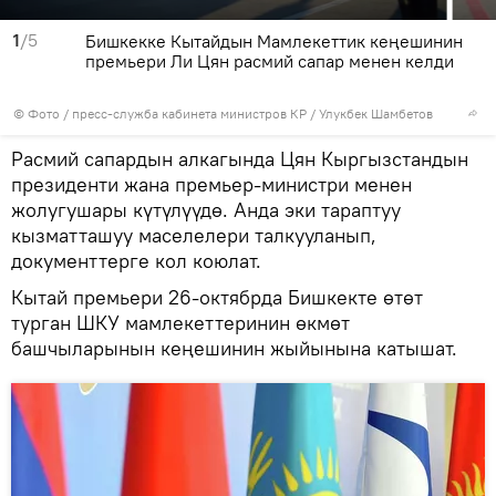
1
/5
Бишкекке Кытайдын Мамлекеттик кеңешинин
премьери Ли Цян расмий сапар менен келди
© Фото / пресс-служба кабинета министров КР / Улукбек Шамбетов
Расмий сапардын алкагында Цян Кыргызстандын
президенти жана премьер-министри менен
жолугушары күтүлүүдө. Анда эки тараптуу
кызматташуу маселелери талкууланып,
документтерге кол коюлат.
Кытай премьери 26-октябрда Бишкекте өтөт
турган ШКУ мамлекеттеринин өкмөт
башчыларынын кеңешинин жыйынына катышат.