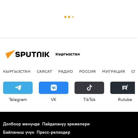
Кыргызстан
КЫРГЫЗСТАН
САЯСАТ
РАДИО
РОССИЯ
МИГРАЦИЯ
СП
Telegram
VK
ТikТоk
Rutube
Долбоор жөнүндө
Пайдалануу эрежелери
Байланыш үчүн
Пресс-релиздер