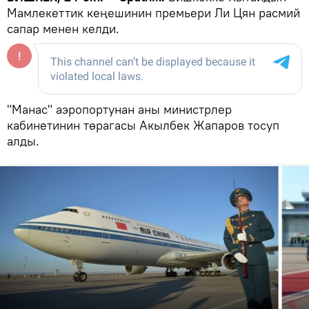
Мамлекеттик кеңешинин премьери Ли Цян расмий
сапар менен келди.
"Манас" аэропортунан аны министрлер
кабинетинин төрагасы Акылбек Жапаров тосуп
алды.