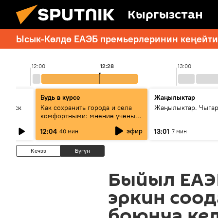
Кыргызстан
Ысык-Көлдө ЕАЭБ премьерлеринин кеңейтил
12:00
12:28
13:00
Будь в курсе
Жаңылыктар
Выпуск
Как сохранить города и села
Жаңылыктар. Чыга
комфортными: мнение ученых
Евразии
эфир
12:04
13:01
40 мин
7 мин
Кечээ
Бүгүн
Быйыл ЕАЭ
эркин соод
боюнча ке