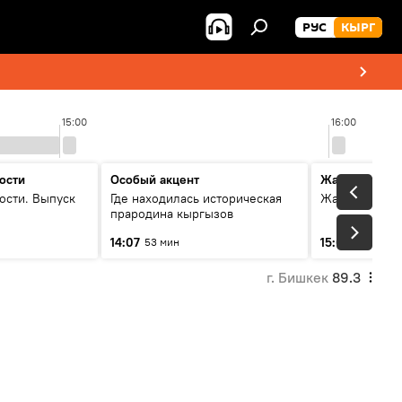
РУС
КЫРГ
15:00
16:00
ости
Особый акцент
Жаңылыктар
ости. Выпуск
Где находилась историческая
Жаңылыктар.
прародина кыргызов
14:07
15:01
53 мин
3 мин
г. Бишкек
89.3