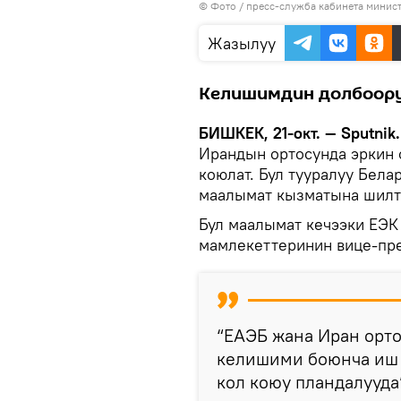
© Фото / пресс-служба кабинета минис
Жазылуу
Келишимдин долбоору
БИШКЕК, 21-окт. — Sputnik
Ирандын ортосунда эркин
коюлат. Бул тууралуу Бела
маалымат кызматына шилт
Бул маалымат кечээки ЕЭ
мамлекеттеринин вице-пре
“ЕАЭБ жана Иран орто
келишими боюнча иш 
кол коюу пландалууда