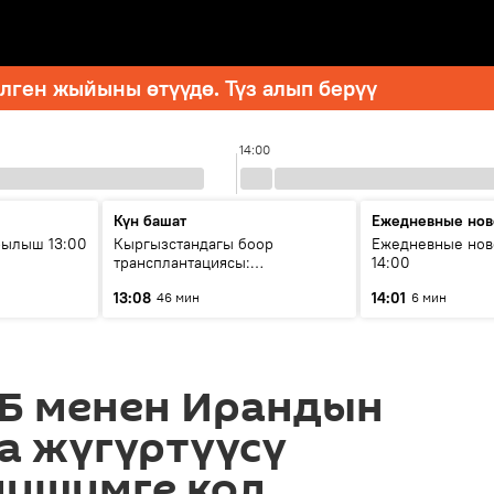
ген жыйыны өтүүдө. Түз алып берүү
14:00
Күн башат
Ежедневные нов
рылыш 13:00
Кыргызстандагы боор
Ежедневные нов
трансплантациясы:
14:00
жетишкендиктер жана өнүгүү
13:08
14:01
46 мин
6 мин
келечеги
Б менен Ирандын
а жүгүртүүсү
лишимге кол