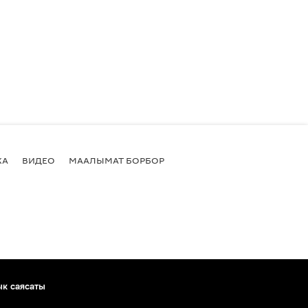
КА
ВИДЕО
МААЛЫМАТ БОРБОР
ык саясаты