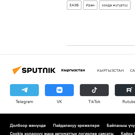
ЕАЭБ
Иран
соода жүгүртүү
Кыргызстан
КЫРГЫЗСТАН
СА
Telegram
VK
ТikТоk
Rutub
Долбоор жөнүндө
Пайдалануу эрежелери
Байланыш үчү
Cookie колдонуу жана автоматтык логирлөө саясаты
Кайра