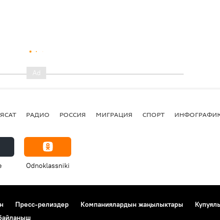
ЯСАТ
РАДИО
РОССИЯ
МИГРАЦИЯ
СПОРТ
ИНФОГРАФИ
e
Odnoklassniki
н
Пресс-релиздер
Компаниялардын жаңылыктары
Купуял
 байланыш