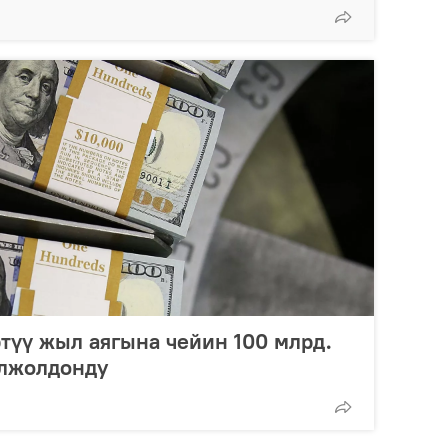
түү жыл аягына чейин 100 млрд.
олжолдонду