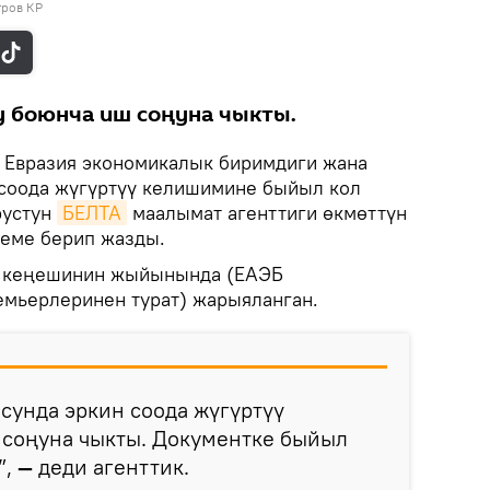
тров КР
 боюнча иш соңуна чыкты.
.
Евразия экономикалык биримдиги жана
 соода жүгүртүү келишимине быйыл кол
рустун
БЕЛТА
маалымат агенттиги өкмөттүн
еме берип жазды.
К кеңешинин жыйынында (ЕАЭБ
мьерлеринен турат) жарыяланган.
сунда эркин соода жүгүртүү
соңуна чыкты. Документке быйыл
”,
—
деди агенттик.