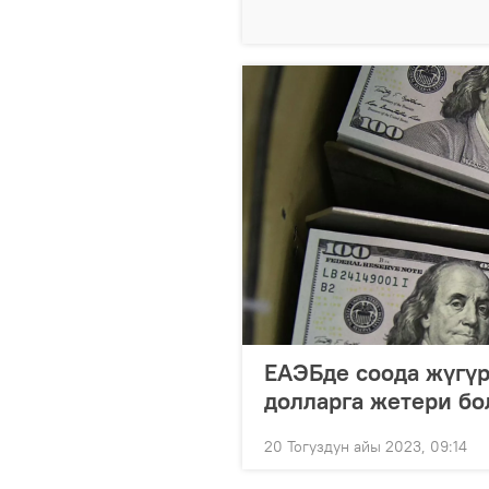
ЕАЭБде соода жүгүр
долларга жетери б
20 Тогуздун айы 2023, 09:14