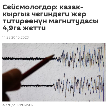
Сейсмологдор: казак-
кыргыз чегиндеги жер
титирөөнүн магнитудасы
4,9га жетти
14:28 20.10.2023
©
AFP
/ OLIVIER MORIN