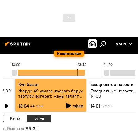
КЫРГ
Кыргызстан
13:00
13:42
14:00
Күн башат
Ежедневные новости
13:00
Жерди 49 жылга ижарага берүү
Ежедневные новости. 
тартиби өзгөрөт: жаңы талаптар
14:00
эмнени көздөйт?
эфир
13:04
14:01
44 мин
3 мин
Кечээ
Бүгүн
г. Бишкек
89.3