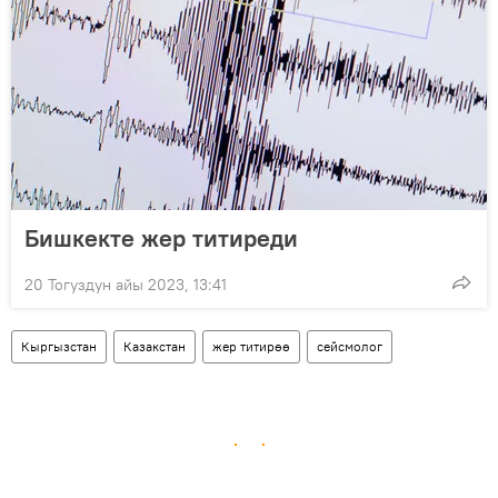
Бишкекте жер титиреди
20 Тогуздун айы 2023, 13:41
Кыргызстан
Казакстан
жер титирөө
сейсмолог