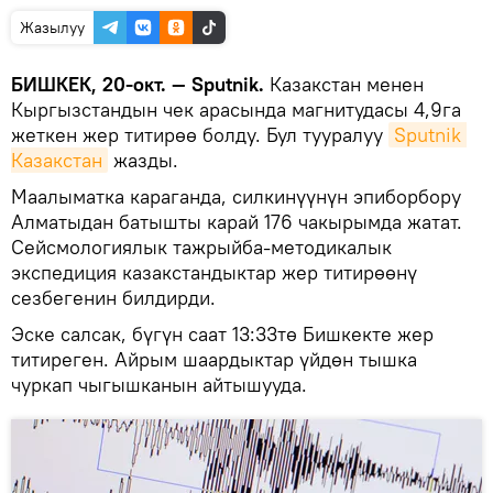
Жазылуу
БИШКЕК, 20-окт. — Sputnik.
Казакстан менен
Кыргызстандын чек арасында магнитудасы 4,9га
жеткен жер титирөө болду. Бул тууралуу
Sputnik 
Казакстан
жазды.
Маалыматка караганда, силкинүүнүн эпиборбору
Алматыдан батышты карай 176 чакырымда жатат.
Сейсмологиялык тажрыйба-методикалык
экспедиция казакстандыктар жер титирөөнү
сезбегенин билдирди.
Эске салсак, бүгүн саат 13:33тө Бишкекте жер
титиреген. Айрым шаардыктар үйдөн тышка
чуркап чыгышканын айтышууда.