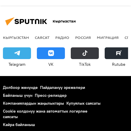
Кыргызстан
КЫРГЫЗСТАН
САЯСАТ
РАДИО
РОССИЯ
МИГРАЦИЯ
СП
Telegram
VK
ТikТоk
Rutube
Долбоор жөнүндө
Пайдалануу эрежелери
Байланыш үчүн
Пресс-релиздер
Компаниялардын жаңылыктары
Купуялык саясаты
Cookie колдонуу жана автоматтык логирлөө
саясаты
Кайра байланыш