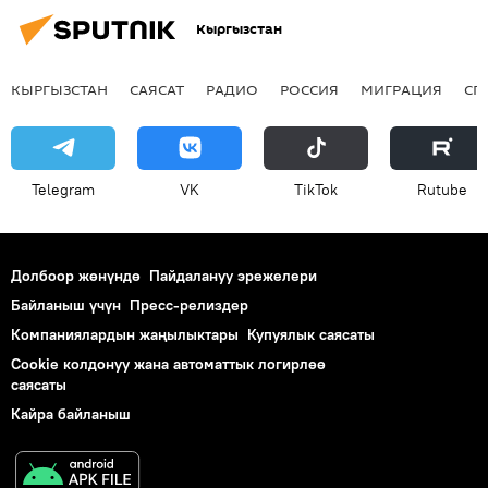
Кыргызстан
КЫРГЫЗСТАН
САЯСАТ
РАДИО
РОССИЯ
МИГРАЦИЯ
СП
Telegram
VK
ТikТоk
Rutube
Долбоор жөнүндө
Пайдалануу эрежелери
Байланыш үчүн
Пресс-релиздер
Компаниялардын жаңылыктары
Купуялык саясаты
Cookie колдонуу жана автоматтык логирлөө
саясаты
Кайра байланыш