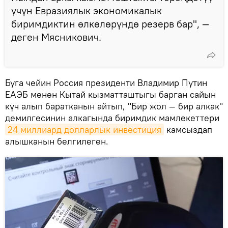
үчүн Евразиялык экономикалык
биримдиктин өлкөлөрүндө резерв бар", —
деген Мясникович.
Буга чейин Россия президенти Владимир Путин
ЕАЭБ менен Кытай кызматташтыгы барган сайын
күч алып баратканын айтып, "Бир жол — бир алкак"
демилгесинин алкагында биримдик мамлекеттери
24 миллиард долларлык инвестиция
камсыздап
алышканын белгилеген.