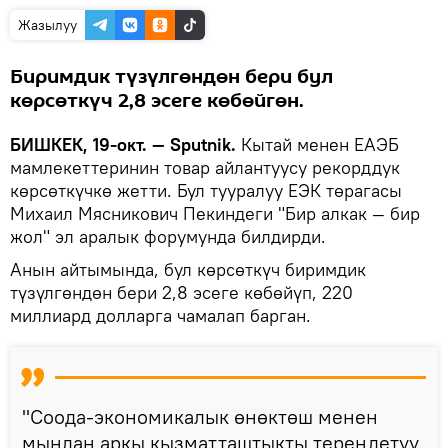
Жазылуу
Биримдик түзүлгөндөн бери бул
көрсөткүч 2,8 эсеге көбөйгөн.
БИШКЕК, 19-окт. — Sputnik.
Кытай менен ЕАЭБ
мамлекеттеринин товар айлантуусу рекорддук
көрсөткүчкө жетти. Бул тууралуу ЕЭК төрагасы
Михаил Мясникович Пекиндеги "Бир алкак — бир
жол" эл аралык форумунда билдирди.
Анын айтымында, бул көрсөткүч биримдик
түзүлгөндөн бери 2,8 эсеге көбөйүп, 220
миллиард долларга чамалап барган.
"Соода-экономикалык өнөктөш менен
мындан аркы кызматташтыкты тереңдетүү