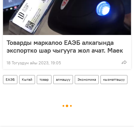
Товарды маркалоо ЕАЭБ алкагында
экспортко шар чыгууга жол ачат. Маек
18 Тогуздун айы 2023, 19:05
ЕАЭБ
Кытай
товар
алмашуу
Экономика
кызматташуу