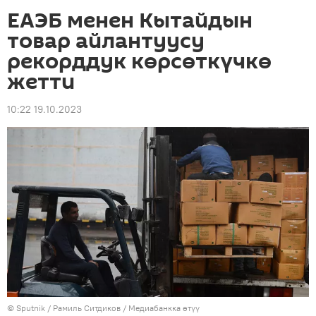
ЕАЭБ менен Кытайдын
товар айлантуусу
рекорддук көрсөткүчкө
жетти
10:22 19.10.2023
©
Sputnik
/ Рамиль Ситдиков
/
Медиабанкка өтүү