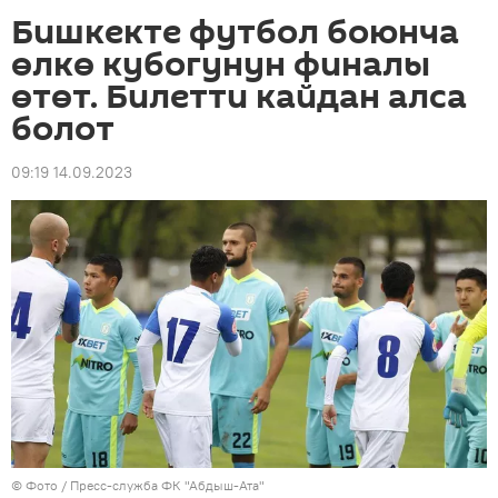
Бишкекте футбол боюнча
өлкө кубогунун финалы
өтөт. Билетти кайдан алса
болот
09:19 14.09.2023
© Фото / Пресс-служба ФК "Абдыш-Ата"