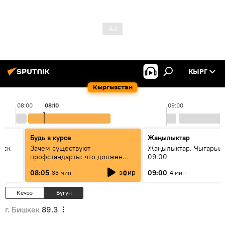
КЫРГ
Кыргызстан
08:00
08:10
09:00
Будь в курсе
Жаңылыктар
уск
Зачем существуют
Жаңылыктар. Чыгары
профстандарты: что должен
09:00
знать каждый специалист о
эфир
08:05
09:00
33 мин
4 мин
своей профессии
Кечээ
Бүгүн
г. Бишкек
89.3