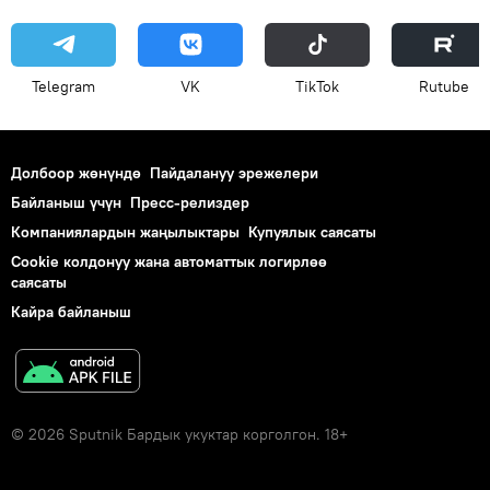
Telegram
VK
ТikТоk
Rutube
Долбоор жөнүндө
Пайдалануу эрежелери
Байланыш үчүн
Пресс-релиздер
Компаниялардын жаңылыктары
Купуялык саясаты
Cookie колдонуу жана автоматтык логирлөө
саясаты
Кайра байланыш
© 2026 Sputnik Бардык укуктар корголгон. 18+