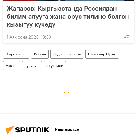
Жапаров: Кыргызстанда Россиядан
билим алууга жана орус тилине болгон
кызыгуу күчөдү
1 Аяк оона 2023, 18:33
Кыргызстан
Россия
Садыр Жапаров
Владимир Путин
мектеп
курулуш
орус тили
Кыргызстан