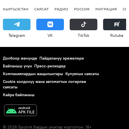
КЫРГЫЗСТАН
САЯСАТ
РАДИО
РОССИЯ
МИГРАЦИЯ
СП
Telegram
VK
ТikТоk
Rutube
Долбоор жөнүндө
Пайдалануу эрежелери
Байланыш үчүн
Пресс-релиздер
Компаниялардын жаңылыктары
Купуялык саясаты
Cookie колдонуу жана автоматтык логирлөө
саясаты
Кайра байланыш
© 2026 Sputnik Бардык укуктар корголгон. 18+