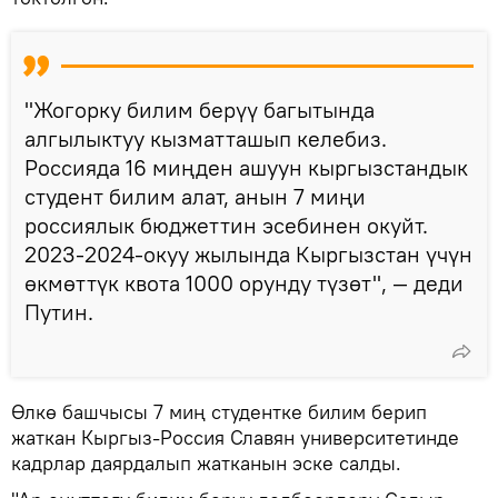
"Жогорку билим берүү багытында
алгылыктуу кызматташып келебиз.
Россияда 16 миңден ашуун кыргызстандык
студент билим алат, анын 7 миңи
россиялык бюджеттин эсебинен окуйт.
2023-2024-окуу жылында Кыргызстан үчүн
өкмөттүк квота 1000 орунду түзөт", — деди
Путин.
Өлкө башчысы 7 миң студентке билим берип
жаткан Кыргыз-Россия Славян университетинде
кадрлар даярдалып жатканын эске салды.