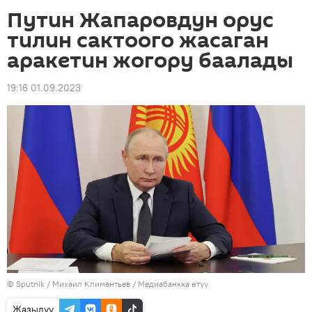
Путин Жапаровдун орус
тилин сактоого жасаган
аракетин жогору баалады
19:16 01.09.2023
©
Sputnik
/ Михаил Климентьев
/
Медиабанкка өтүү
Жазылуу