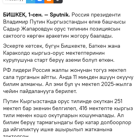
БИШКЕК, 1-сен. — Sputnik.
Россия президенти
Владимир Путин Кыргызстандын өлкө башчысы
Садыр Жапаровдун орус тилинин позициясын
сактоого көргөн аракетин жогору баалады.
Эскерте кетсек, бүгүн Бишкекте, Баткен жана
Караколдо кыргыз-орус мектептеринин
курулушуна старт берүү аземи болуп өткөн.
РФ лидери Россия жалпы жонунан тогуз мектеп
сала турганын айтты. Анда 11 миңден ашуун окуучу
билим алмакчы. Ал эми бул үч мектеп 2025-жылга
чейин пайдаланууга берилет.
Путин Кыргызстанда орус тилинде окуткан 251
мектеп бар экенин белгилеп, 416 мектепте кыргыз
тили менен кошо окутуларын кошумчалады. Ал
билим берүү тармагындагы бир катар долбоорлор
да ийгиликтүү ишке ашырылып жатканына
токтолгон.