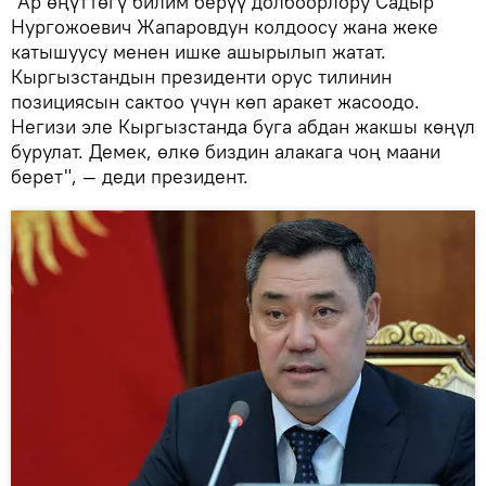
"Ар өңүттөгү билим берүү долбоорлору Садыр
Нургожоевич Жапаровдун колдоосу жана жеке
катышуусу менен ишке ашырылып жатат.
Кыргызстандын президенти орус тилинин
позициясын сактоо үчүн көп аракет жасоодо.
Негизи эле Кыргызстанда буга абдан жакшы көңүл
бурулат. Демек, өлкө биздин алакага чоң маани
берет", — деди президент.