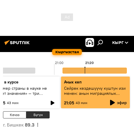
КЫРГ
Кыргызстан
21:00
21:20
дь в курсе
Ачык кеп
азмер страны в науке не
Сейрек кездешүүчү куштун изи
еет значения» — три
менен: анын миграциялык
сперта о сотрудничестве
жолу эмнеден кабар берет?
эфир
:05
21:05
43 мин
43 мин
ссии и Кыргызстана в
разовании и исследованиях
Кечээ
Бүгүн
г. Бишкек
89.3