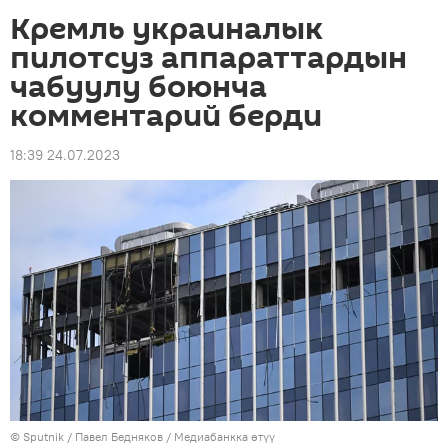
Кремль украиналык
пилотсуз аппараттардын
чабуулу боюнча
комментарий берди
18:39 24.07.2023
©
Sputnik
/ Павел Бедняков
/
Медиабанкка өтүү