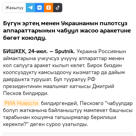
Жазылуу
Бүгүн эртең менен Украинанын пилотсуз
аппараттарынын чабуул жасоо аракетине
бөгөт коюлду.
БИШКЕК, 24-июл. — Sputnik.
Украина Россиянын
аймактарына учкучсуз учуучу аппараттар менен
кол салууга аракет кылып келет. Бирок биздин
коопсуздукту камсыздоочу кызматтар да дайым
даярдыкта турушат. Бул тууралуу РФ
президентинин маалымат катчысы Дмитрий
Песков билдирди.
РИА Новости
билдиргендей, Песковго "чабуулдар
болуп жатканына байланыштуу мамлекет башчысы
тарабынан кошумча тапшырмалар берилиши
керекпи?" деген суроо узатылды.