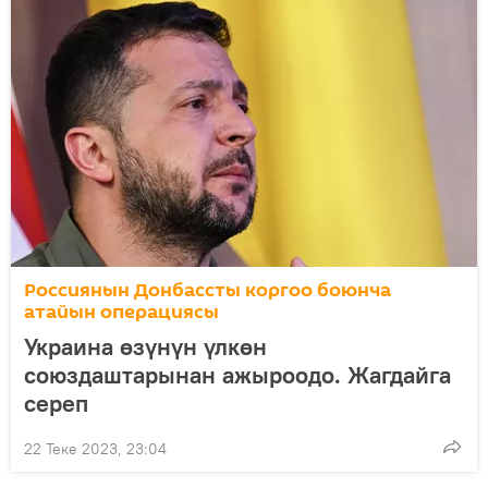
Россиянын Донбассты коргоо боюнча
атайын операциясы
Украина өзүнүн үлкөн
союздаштарынан ажыроодо. Жагдайга
сереп
22 Теке 2023, 23:04