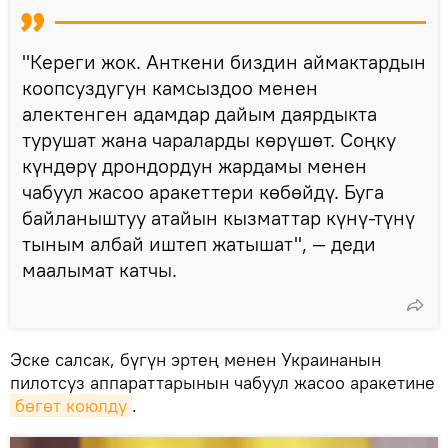
"Кереги жок. Анткени биздин аймактардын
коопсуздугун камсыздоо менен
алектенген адамдар дайым даярдыкта
турушат жана чараларды көрүшөт. Соңку
күндөрү дрондордун жардамы менен
чабуул жасоо аракеттери көбөйдү. Буга
байланыштуу атайын кызматтар күнү-түнү
тыным албай иштеп жатышат", — деди
маалымат катчы.
Эске салсак, бүгүн эртең менен Украинанын
пилотсуз аппараттарынын чабуул жасоо аракетине
бөгөт коюлду
.