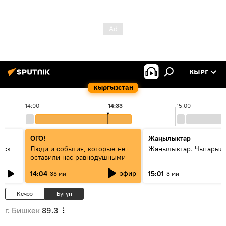
КЫРГ
Кыргызстан
14:00
14:33
15:00
ОГО!
Жаңылыктар
уск
Люди и события, которые не
Жаңылыктар. Чыгарыл
оставили нас равнодушными
эфир
14:04
15:01
38 мин
3 мин
Кечээ
Бүгүн
г. Бишкек
89.3