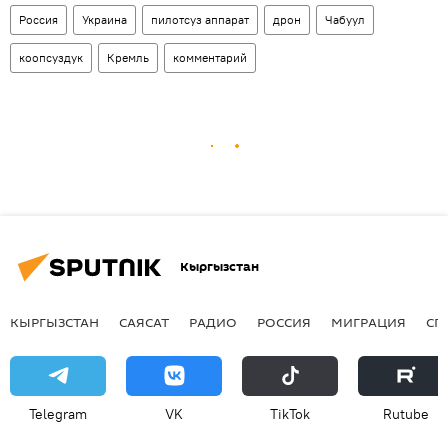
Россия
Украина
пилотсуз аппарат
дрон
Чабуул
коопсуздук
Кремль
комментарий
Кыргызстан
КЫРГЫЗСТАН
САЯСАТ
РАДИО
РОССИЯ
МИГРАЦИЯ
СП
Telegram
VK
ТikТоk
Rutube