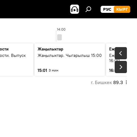
РУС
КЫРГ
14:00
ости
Жаңылыктар
Ежедневные 
ости. Выпуск
Жаңылыктар. Чыгарылыш 15:00
Ежедневные н
16:00
15:01
16:01
3 мин
3 мин
г. Бишкек
89.3