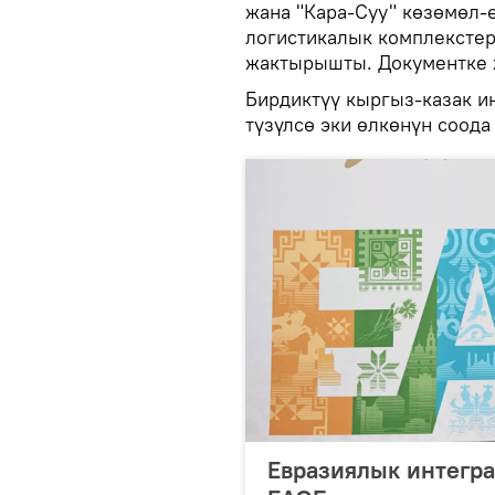
жана "Кара-Суу" көзөмөл-
логистикалык комплексте
жактырышты. Документке 
Бирдиктүү кыргыз-казак и
түзүлсө эки өлкөнүн соода
Евразиялык интегра