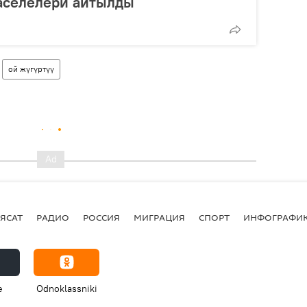
аселелери айтылды
ой жүгүртүү
ЯСАТ
РАДИО
РОССИЯ
МИГРАЦИЯ
СПОРТ
ИНФОГРАФИ
e
Odnoklassniki