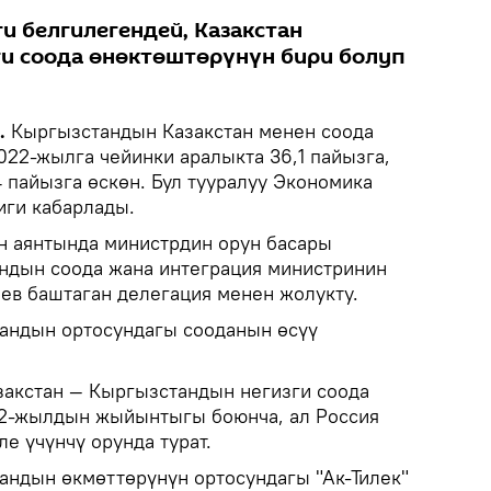
и белгилегендей, Казакстан
и соода өнөктөштөрүнүн бири болуп
k.
Кыргызстандын Казакстан менен соода
022-жылга чейинки аралыкта 36,1 пайызга,
,4 пайызга өскөн. Бул тууралуу Экономика
иги кабарлады.
н аянтында министрдин орун басары
ндын соода жана интеграция министринин
аев баштаган делегация менен жолукту.
тандын ортосундагы сооданын өсүү
акстан — Кыргызстандын негизги соода
22-жылдын жыйынтыгы боюнча, ал Россия
е үчүнчү орунда турат.
тандын өкмөттөрүнүн ортосундагы "Ак-Тилек"