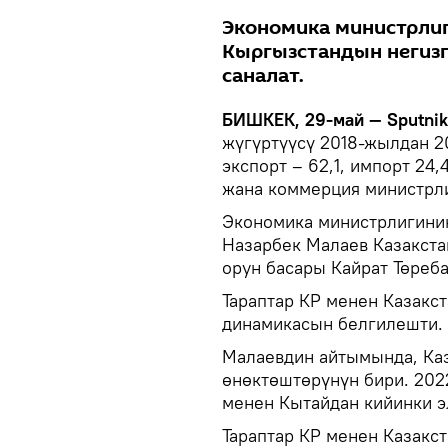
Экономика министрлиг
Кыргызстандын негизг
саналат.
БИШКЕК, 29-май — Sputni
жүгүртүүсү 2018-жылдан 2
экспорт – 62,1, импорт 24
жана коммерция министрл
Экономика министрлигини
Назарбек Малаев Казакста
орун басары Кайрат Төреб
Тараптар КР менен Казакс
динамикасын белгилешти.
Малаевдин айтымында, Каз
өнөктөштөрүнүн бири. 20
менен Кытайдан кийинки эл
Тараптар КР менен Казакс