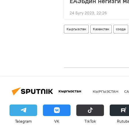
ЕАЭБдин негизги м
24 Бугу 2023, 22:26
Кыргызстан
Казакстан
соода
Кыргызстан
КЫРГЫЗСТАН
СА
Telegram
VK
ТikТоk
Rutub