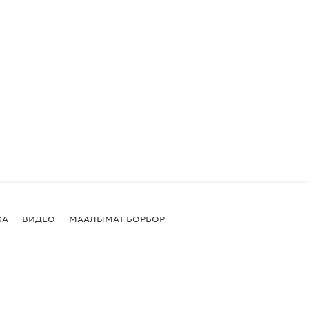
КА
ВИДЕО
МААЛЫМАТ БОРБОР