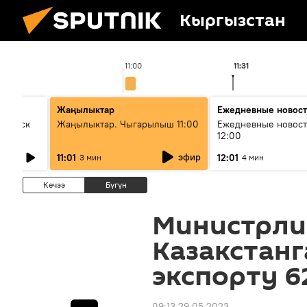
Кыргызстан
11:00
11:31
Жаңылыктар
Ежедневные новос
Выпуск
Жаңылыктар. Чыгарылыш 11:00
Ежедневные новост
12:00
эфир
11:01
12:01
3 мин
4 мин
Кечээ
Бүгүн
Министрли
Казакстанг
экспорту 6
09:13 29.05.2023