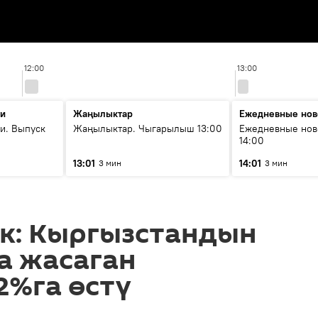
12:00
13:00
ти
Жаңылыктар
Ежедневные нов
и. Выпуск
Жаңылыктар. Чыгарылыш 13:00
Ежедневные нов
14:00
13:01
14:01
3 мин
3 мин
к: Кыргызстандын
а жасаган
2%га өстү