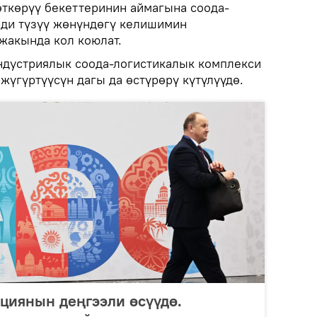
өткөрүү бекеттеринин аймагына соода-
рди түзүү жөнүндөгү келишимин
жакында кол коюлат.
ндустриялык соода-логистикалык комплекси
 жүгүртүүсүн дагы да өстүрөрү күтүлүүдө.
циянын деңгээли өсүүдө.