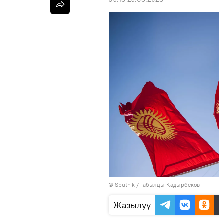
©
Sputnik / Табылды Кадырбеков
Жазылуу