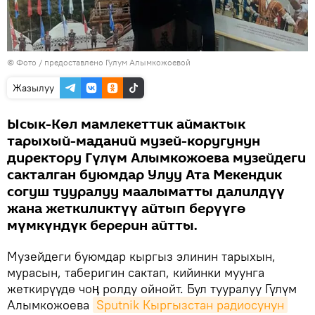
© Фото / предоставлено Гулум Алымкожоевой
Жазылуу
Ысык-Көл мамлекеттик аймактык
тарыхый-маданий музей-коругунун
директору Гүлүм Алымкожоева музейдеги
сакталган буюмдар Улуу Ата Мекендик
согуш тууралуу маалыматты далилдүү
жана жеткиликтүү айтып берүүгө
мүмкүндүк берерин айтты.
Музейдеги буюмдар кыргыз элинин тарыхын,
мурасын, таберигин сактап, кийинки муунга
жеткирүүдө чоӊ ролду ойнойт. Бул тууралуу Гүлүм
Алымкожоева
Sputnik Кыргызстан радиосунун