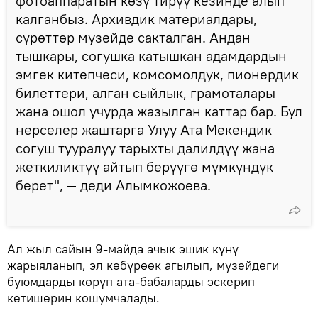
фотоаппаратын көзү тирүү кезинде алып
калганбыз. Архивдик материалдары,
сүрөттөр музейде сакталган. Андан
тышкары, согушка катышкан адамдардын
эмгек китепчеси, комсомолдук, пионердик
билеттери, алган сыйлык, грамоталары
жана ошол учурда жазылган каттар бар. Бул
нерселер жаштарга Улуу Ата Мекендик
согуш тууралуу тарыхты далилдүү жана
жеткиликтүү айтып берүүгө мүмкүндүк
берет", — деди Алымкожоева.
Ал жыл сайын 9-майда ачык эшик күнү
жарыяланып, эл көбүрөөк агылып, музейдеги
буюмдарды көрүп ата-бабаларды эскерип
кетишерин кошумчалады.