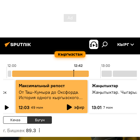
КЫРГ
Кыргызстан
12:00
12:42
13:00
Максимальный репост
Жаңылыктар
уск
От Таш-Кумыра до Оксфорда.
Жаңылыктар. Чыгарыл
История одного кыргызского
динозавра
эфир
12:03
13:01
49 мин
7 мин
Кечээ
Бүгүн
г. Бишкек
89.3