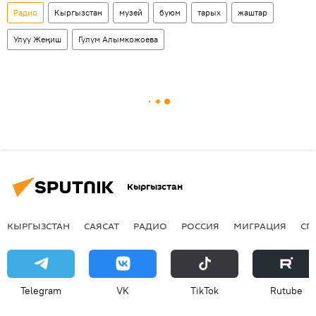
Радио
Кыргызстан
музей
буюм
тарых
жаштар
Улуу Жеңиш
Гүлүм Алымкожоева
Кыргызстан
КЫРГЫЗСТАН
САЯСАТ
РАДИО
РОССИЯ
МИГРАЦИЯ
СП
Telegram
VK
ТikТоk
Rutube