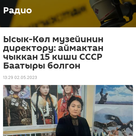
Радио
Ысык-Көл музейинин
директору: аймактан
чыккан 15 киши СССР
Баатыры болгон
13:29 02.05.2023