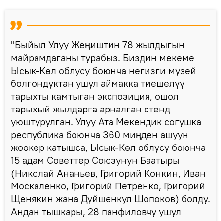
"Быйыл Улуу Жеӊиштин 78 жылдыгын
майрамдаганы турабыз. Биздин мекеме
Ысык-Көл облусу боюнча негизги музей
болгондуктан ушул аймакка тиешелүү
тарыхты камтыган экспозиция, ошол
тарыхый жылдарга арналган стенд
уюштурулган. Улуу Ата Мекендик согушка
республика боюнча 360 миӊден ашуун
жоокер катышса, Ысык-Көл облусу боюнча
15 адам Советтер Союзунун Баатыры
(Николай Ананьев, Григорий Конкин, Иван
Москаленко, Григорий Петренко, Григорий
Щенякин жана Дүйшөнкул Шопоков) болду.
Андан тышкары, 28 панфиловчу ушул