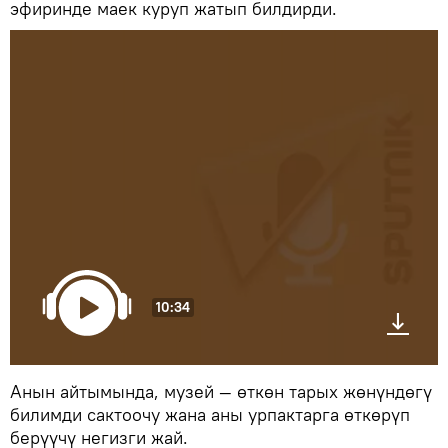
эфиринде маек куруп жатып билдирди.
10:34
Анын айтымында, музей — өткөн тарых жөнүндөгү
билимди сактоочу жана аны урпактарга өткөрүп
берүүчү негизги жай.