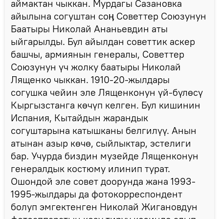
аймактан чыккан. Мурдагы Сазановка
айылына согуштан соӊ Советтер Союзунун
Баатыры Николай Ананьевдин аты
ыйгарылды. Бул айылдан советтик аскер
башчы, армиянын генералы, Советтер
Союзунун үч жолку баатыры Николай
Лященко чыккан. 1910-20-жылдары
согушка чейин эле Лященконун үй-бүлөсү
Кыргызстанга көчүп келген. Бул кишинин
Испания, Кытайдын жарандык
согуштарына катышканы белгилүү. Анын
атынан азыр көчө, сыйлыктар, эстелиги
бар. Учурда биздин музейде Лященконун
генералдык костюму илинип турат.
Ошондой эле совет доорунда жана 1993-
1995-жылдары да фотокорреспондент
болуп эмгектенген Николай Жигановдун