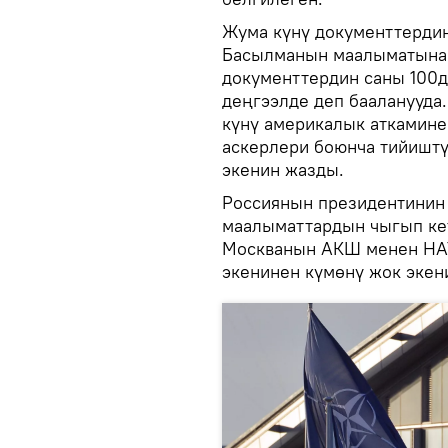
Жума күнү документтердин
Басылманын маалыматына 
документтердин саны 100
деңгээлде деп бааланууда
күнү америкалык аткамин
аскерлери боюнча тийишт
экенин жазды.
Россиянын президентинин
маалыматтардын чыгып ке
Москванын АКШ менен НАТ
экенинен күмөнү жок экени