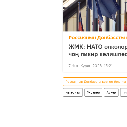
Россиянын Донбассты 
ЖМК: НАТО өлкөлөр
чоң пикир келишпес
7 Чын Куран 2023, 15:21
Россиянын Донбассты коргоо боюнча
материал
Украина
Аскер
пл