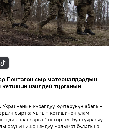
р Пентагон сыр материалдардын
 кетишин изилдей турганын
.
Украинанын куралдуу күчтөрүнүн абалын
ердин сыртка чыгып кетишинен улам
скердик пландарын" өзгөрттү. Бул тууралуу
лы өзүнүн ишенимдүү малымат булагына