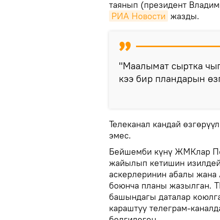
таянып (президент Владим
РИА Новости
жазды.
"Маалымат сыртка чы
кээ бир пландарын өзг
Телеканал кандай өзгөрүү
эмес.
Бейшемби күнү ЖМКлар Пе
жайылып кетишин изилдей
аскерлеринин абалы жана
боюнча планы жазылган. 
башындагы даталар коюлга
караштуу телеграм-канал
белгилеген.