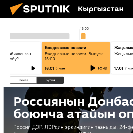
Кыргызстан
16:00
Ежедневные новости
Жаңылык
н тарбияланган
Ежедневные новости. Выпуск
Жаңылыкт
й болобу?
16:00
жашоосунда
эфир
16:01
17:01
3 мин
7 ми
орду
Кечээ
Бүгүн
Россиянын Донба
боюнча атайын о
Россия ДЭР, ЛЭРдин эркиндигин тааныды. 24-ф