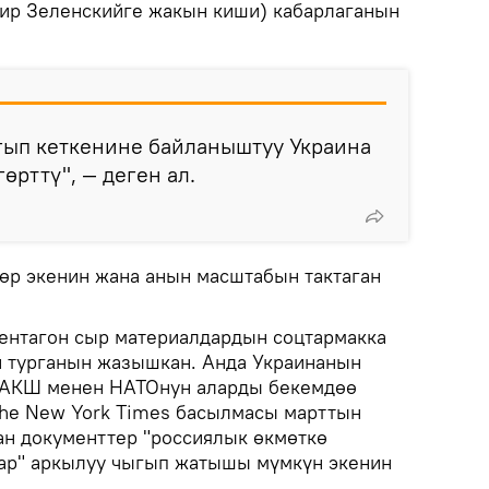
ир Зеленскийге жакын киши) кабарлаганын
гып кеткенине байланыштуу Украина
өрттү", — деген ал.
лөр экенин жана анын масштабын тактаган
нтагон сыр материалдардын соцтармакка
 турганын жазышкан. Анда Украинанын
 АКШ менен НАТОнун аларды бекемдөө
The New York Times басылмасы марттын
н документтер "россиялык өкмөткө
дар" аркылуу чыгып жатышы мүмкүн экенин