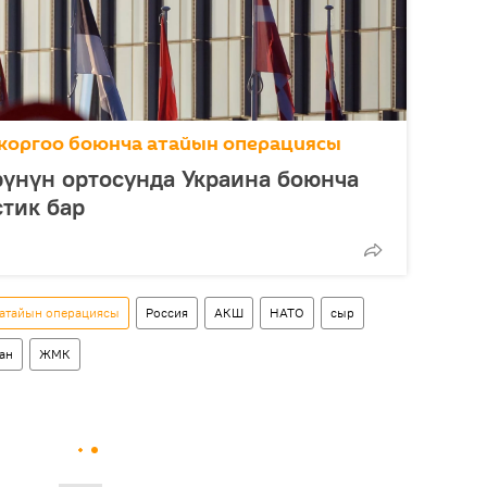
коргоо боюнча атайын операциясы
үнүн ортосунда Украина боюнча
тик бар
 атайын операциясы
Россия
АКШ
НАТО
сыр
ан
ЖМК