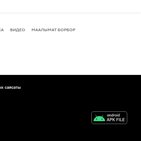
КА
ВИДЕО
МААЛЫМАТ БОРБОР
ык саясаты