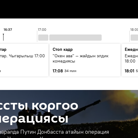
16:37
17:00
18:0
тар
Стоп кадр
Ежедн
ар. Чыгарылыш 17:00
"Окен ава" — жайдын элдик
Ежедн
комедиясы
18:00
17:08
18:01
н
34 мин
5
ссты коргоо
перациясы
евралда Путин Донбасста атайын операция