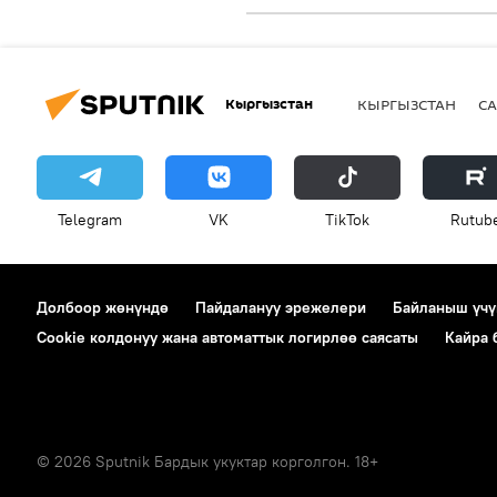
Кыргызстан
КЫРГЫЗСТАН
СА
Telegram
VK
ТikТоk
Rutub
Долбоор жөнүндө
Пайдалануу эрежелери
Байланыш үчү
Cookie колдонуу жана автоматтык логирлөө саясаты
Кайра
© 2026 Sputnik Бардык укуктар корголгон. 18+