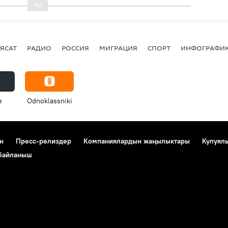
ЯСАТ
РАДИО
РОССИЯ
МИГРАЦИЯ
СПОРТ
ИНФОГРАФИ
e
Odnoklassniki
н
Пресс-релиздер
Компаниялардын жаңылыктары
Купуял
 байланыш