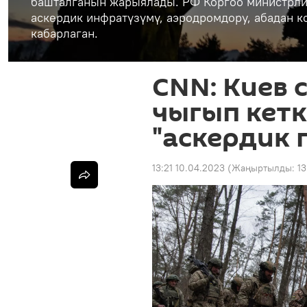
башталганын жарыялады. РФ Коргоо министрли
аскердик инфратүзүмү, аэродромдору, абадан 
кабарлаган.
CNN: Киев 
чыгып кет
"аскердик 
13:21 10.04.2023
(Жаңыртылды:
13