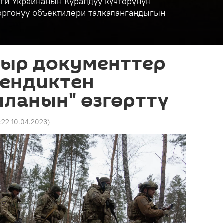
ги Украинанын Куралдуу күчтөрүнүн
коргонуу объектилери талкалангандыгын
сыр документтер
кендиктен
планын" өзгөрттү
:22 10.04.2023
)