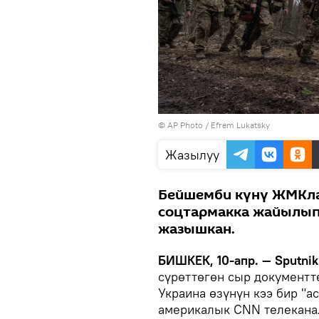
©
AP Photo
/ Efrem Lukatsky
Жазылуу
Бейшемби күнү ЖМКла
соцтармакка жайылып
жазышкан.
БИШКЕК, 10-апр. — Sputnik
сүрөттөгөн сыр документт
Украина өзүнүн кээ бир "а
америкалык CNN телекана