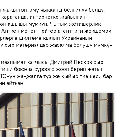
 жаңы топтому чыкканы белгилүү болду.
караганда, интернетке жайылган
дөн ашышы мүмкүн. Чыгым жетишерлик
. Анткен менен Рейтер агенттиги жекшемби
ерлерге шилтеме кылып Украинанын
үү сыр материалдар жасалма болушу мүмкүн
 маалымат катчысы Дмитрий Песков сыр
тиши боюнча суроого жооп берип жатып
Онун жаңжалга түз же кыйыр тиешеси бар
н айткан.