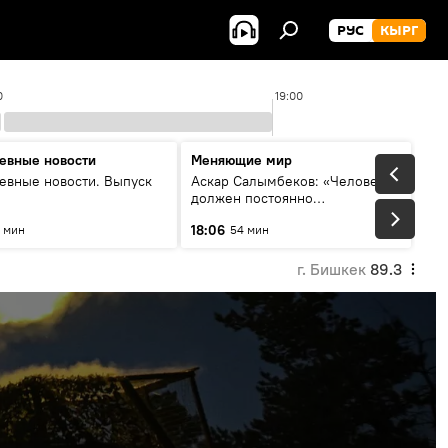
РУС
КЫРГ
0
19:00
евные новости
Меняющие мир
евные новости. Выпуск
Аскар Салымбеков: «Человек
должен постоянно
совершенствоваться»
18:06
 мин
54 мин
г. Бишкек
89.3