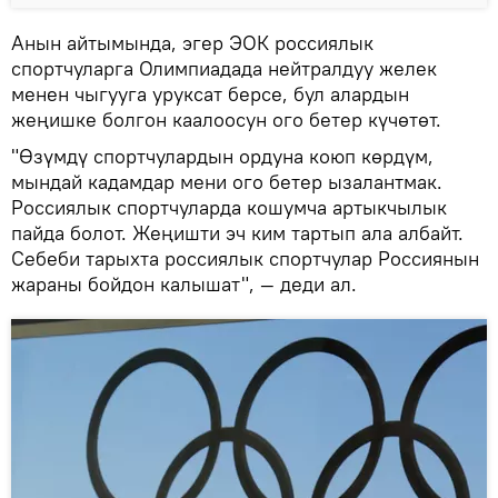
Анын айтымында, эгер ЭОК россиялык
спортчуларга Олимпиадада нейтралдуу желек
менен чыгууга уруксат берсе, бул алардын
жеңишке болгон каалоосун ого бетер күчөтөт.
"Өзүмдү спортчулардын ордуна коюп көрдүм,
мындай кадамдар мени ого бетер ызалантмак.
Россиялык спортчуларда кошумча артыкчылык
пайда болот. Жеңишти эч ким тартып ала албайт.
Себеби тарыхта россиялык спортчулар Россиянын
жараны бойдон калышат", — деди ал.