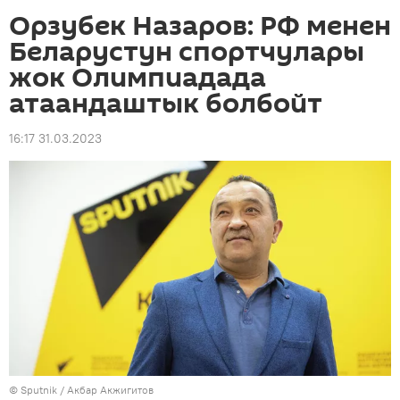
Орзубек Назаров: РФ менен
Беларустун спортчулары
жок Олимпиадада
атаандаштык болбойт
16:17 31.03.2023
©
Sputnik
/ Акбар Акжигитов