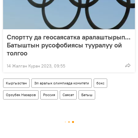
Спортту да геосаясатка аралаштырып...
Батыштын русофобиясы тууралуу ой
толгоо
14 Жалган Куран 2023, 09:55
Кыргызстан
Эл аралык олимпиада комитети
бокс
Орзубек Назаров
Россия
Саясат
Батыш