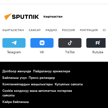
Кыргызстан
КЫРГЫЗСТАН
САЯСАТ
РАДИО
РОССИЯ
МИГРАЦИЯ
СП
Telegram
VK
ТikТоk
Rutube
Долбоор жөнүндө
Пайдалануу эрежелери
Байланыш үчүн
Пресс-релиздер
Компаниялардын жаңылыктары
Купуялык саясаты
Cookie колдонуу жана автоматтык логирлөө
саясаты
Кайра байланыш