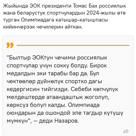
Жыйында ЭОК президенти Томас Бах россиялык
жана беларустук спортчулардын 2024-жылы өтө
турган Олимпиадага катышар-катышпасы
кийинчерээк чечилерин айткан.
"Былтыр ЭОКтун чечими россиялык
спортчулар үчүн сокку болду. Бирок
медалдын эки тарабы бар да. Бул
чектөөлөр дүйнөлүк спортко дагы
кедергисин тийгизди. Себеби көпчүлүк
мелдештерде атаандаштык жоголуп,
көрксүз болуп калды. Олимпиада
оюндарын да ошондой эле тагдыр күтүшү
мүмкүн", — деди Назаров.