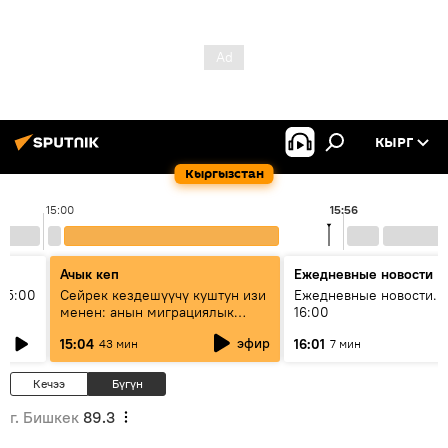
КЫРГ
Кыргызстан
15:00
15:56
Ачык кеп
Ежедневные новости
15:00
Сейрек кездешүүчү куштун изи
Ежедневные новости. 
менен: анын миграциялык
16:00
жолу эмнеден кабар берет?
эфир
15:04
16:01
43 мин
7 мин
Кечээ
Бүгүн
г. Бишкек
89.3