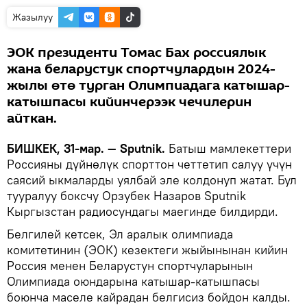
Жазылуу
ЭОК президенти Томас Бах россиялык
жана беларустук спортчулардын 2024-
жылы өтө турган Олимпиадага катышар-
катышпасы кийинчерээк чечилерин
айткан.
БИШКЕК, 31-мар. — Sputnik.
Батыш мамлекеттери
Россияны дүйнөлүк спорттон четтетип салуу үчүн
саясий ыкмаларды уялбай эле колдонуп жатат. Бул
тууралуу боксчу Орзубек Назаров Sputnik
Кыргызстан радиосундагы маегинде билдирди.
Белгилей кетсек, Эл аралык олимпиада
комитетинин (ЭОК) кезектеги жыйынынан кийин
Россия менен Беларустун спортчуларынын
Олимпиада оюндарына катышар-катышпасы
боюнча маселе кайрадан белгисиз бойдон калды.