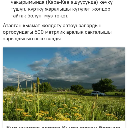
чакырымында (Кара-Көө ашуусунда) көчкү
түшүп, күрткү жаралышы күтүлөт, жолдор
тайгак болуп, муз тоңот.
Аталган кызмат жолдогу автоунаалардын
ортосундагы 500 метрлик аралык сакталышы
зарылдыгын эске салды.
Бир жумага карата Кыргызстан боюнча