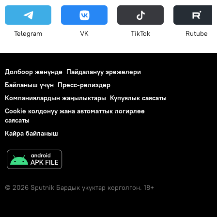
Telegram
VK
ТikТоk
Rutube
Долбоор жөнүндө
Пайдалануу эрежелери
Байланыш үчүн
Пресс-релиздер
Компаниялардын жаңылыктары
Купуялык саясаты
Cookie колдонуу жана автоматтык логирлөө
саясаты
Кайра байланыш
© 2026 Sputnik Бардык укуктар корголгон. 18+