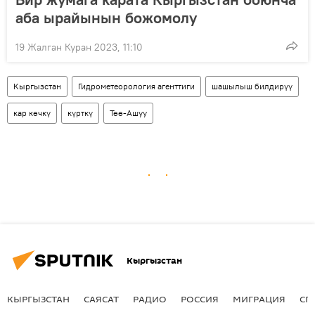
аба ырайынын божомолу
19 Жалган Куран 2023, 11:10
Кыргызстан
Гидрометеорология агенттиги
шашылыш билдирүү
кар көчкү
күрткү
Төө-Ашуу
Кыргызстан
КЫРГЫЗСТАН
САЯСАТ
РАДИО
РОССИЯ
МИГРАЦИЯ
СП