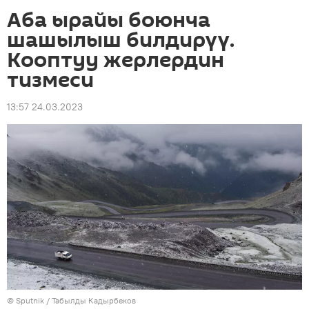
Аба ырайы боюнча
шашылыш билдирүү.
Кооптуу жерлердин
тизмеси
13:57 24.03.2023
©
Sputnik / Табылды Кадырбеков