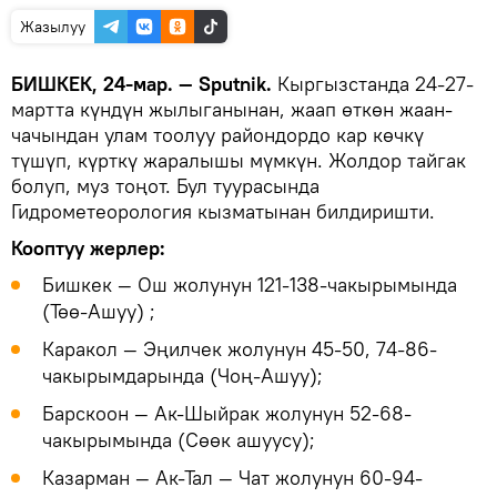
Жазылуу
БИШКЕК, 24-мар. — Sputnik.
Кыргызстанда 24-27-
мартта күндүн жылыганынан, жаап өткөн жаан-
чачындан улам тоолуу райондордо кар көчкү
түшүп, күрткү жаралышы мүмкүн. Жолдор тайгак
болуп, муз тоңот. Бул туурасында
Гидрометеорология кызматынан билдиришти.
Кооптуу жерлер:
Бишкек — Ош жолунун 121-138-чакырымында
(Төө-Ашуу) ;
Каракол — Эңилчек жолунун 45-50, 74-86-
чакырымдарында (Чоң-Ашуу);
Барскоон — Ак-Шыйрак жолунун 52-68-
чакырымында (Сөөк ашуусу);
Казарман — Ак-Тал — Чат жолунун 60-94-