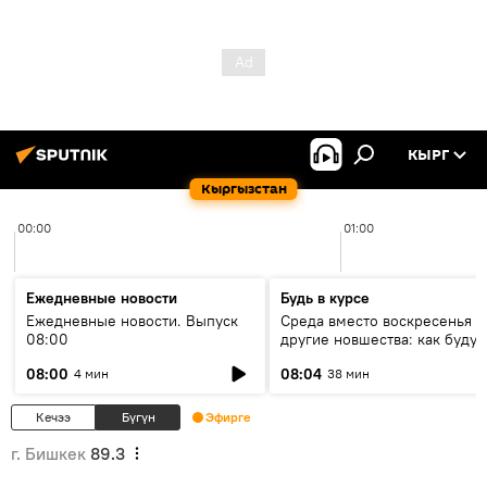
КЫРГ
Кыргызстан
00:00
01:00
Ежедневные новости
Будь в курсе
Ежедневные новости. Выпуск
Среда вместо воскресенья и
08:00
другие новшества: как будут
проходить выборы в КР?
08:00
08:04
4 мин
38 мин
Кечээ
Бүгүн
Эфирге
г. Бишкек
89.3