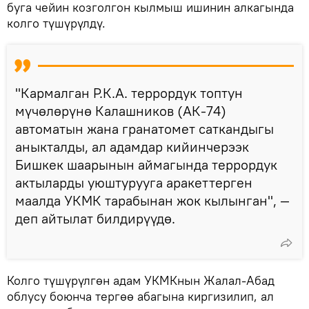
буга чейин козголгон кылмыш ишинин алкагында
колго түшүрүлдү.
"Кармалган Р.К.А. террордук топтун
мүчөлөрүнө Калашников (АК-74)
автоматын жана гранатомет саткандыгы
аныкталды, ал адамдар кийинчерээк
Бишкек шаарынын аймагында террордук
актыларды уюштурууга аракеттерген
маалда УКМК тарабынан жок кылынган", —
деп айтылат билдирүүдө.
Колго түшүрүлгөн адам УКМКнын Жалал-Абад
облусу боюнча тергөө абагына киргизилип, ал