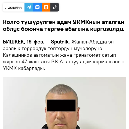
Жазылуу
Колго түшүрүлгөн адам УКМКнын аталган
облус боюнча тергөө абагына киргизилди.
БИШКЕК, 16-фев. — Sputnik.
Жалал-Абадда эл
аралык террордук топтордун мүчөлөрүнө
Калашников автоматын жана гранатомет сатып
жүргөн 47 жаштагы Р.К.А. аттуу адам кармалганын
УКМК кабарлады.