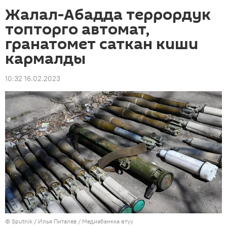
Жалал-Абадда террордук
топторго автомат,
гранатомет саткан киши
кармалды
10:32 16.02.2023
©
Sputnik
/ Илья Питалев
/
Медиабанкка өтүү