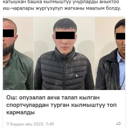
катышкан башка кылмыштуу учурларды аныктоо
иш-чаралары жүргүзүлүп жатканы маалым болду.
Ош: опузалап акча талап кылган
спортчулардан турган кылмыштуу топ
кармалды
11 Бирдин айы 2023, 11:45