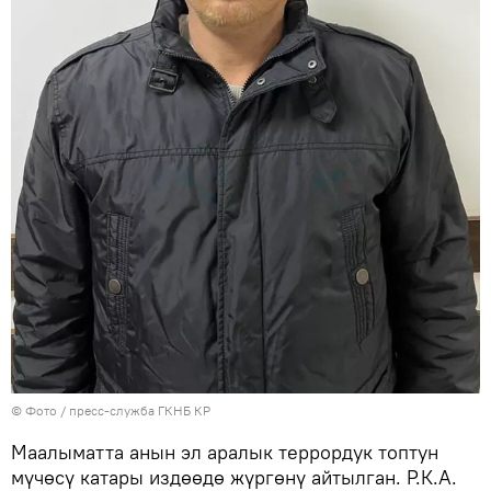
© Фото / пресс-служба ГКНБ КР
Маалыматта анын эл аралык террордук топтун
мүчөсү катары издөөдө жүргөнү айтылган. Р.К.А.