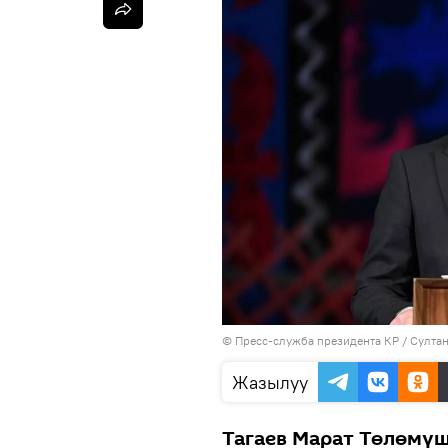
©
Пресс-служба президента КР / Султа
Жазылуу
Тагаев Марат Төлөмү