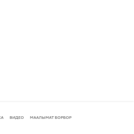
КА
ВИДЕО
МААЛЫМАТ БОРБОР