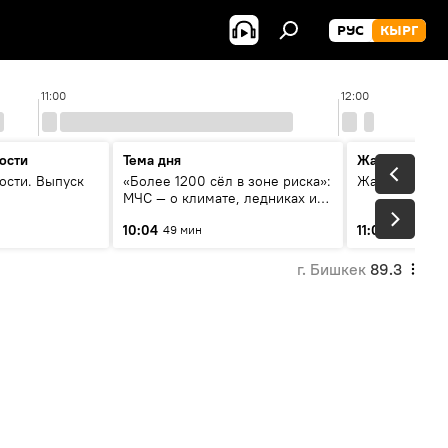
РУС
КЫРГ
11:00
12:00
ости
Тема дня
Жаңылыктар
ости. Выпуск
«Более 1200 сёл в зоне риска»:
Жаңылыктар.
МЧС — о климате, ледниках и
системе оповещения
10:04
11:01
49 мин
3 мин
населения
г. Бишкек
89.3