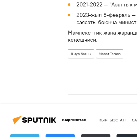
2021-2022 — "Азаттык 
2023-жыл 6-февраль — 
саясаты боюнча минист
Мамлекеттик жана жаранды
кеңешчиси.
Өмүр баяны
Марат Тагаев
Кыргызстан
КЫРГЫЗСТАН
СА