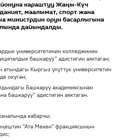
айонуна караштуу Жаңы-Күч
даният, маалымат, спорт жана
ча министрдин орун басарлыгына
лында дайындалды.
тардык университетинин колледжинин
иципалдык башкаруу" адистигин аяктаган;
н атындагы Кыргыз улуттук университетин
де окуган;
алдындагы Башкаруу академиясынан
на башкаруу" адистигин аяктаган.
еканалында кабарчы;
Кеңештин "Ата Мекен" фракциясынын
дис;