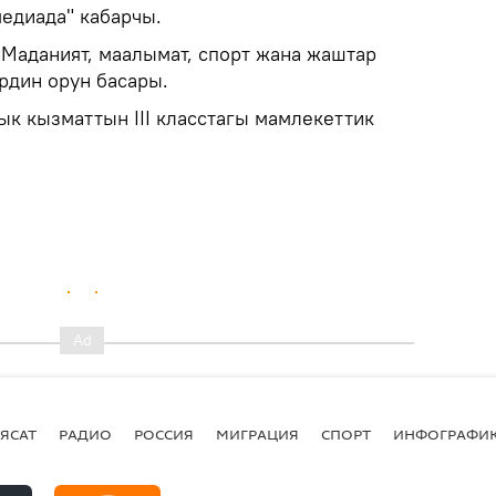
медиада" кабарчы.
Маданият, маалымат, спорт жана жаштар
рдин орун басары.
к кызматтын III класстагы мамлекеттик
ЯСАТ
РАДИО
РОССИЯ
МИГРАЦИЯ
СПОРТ
ИНФОГРАФИ