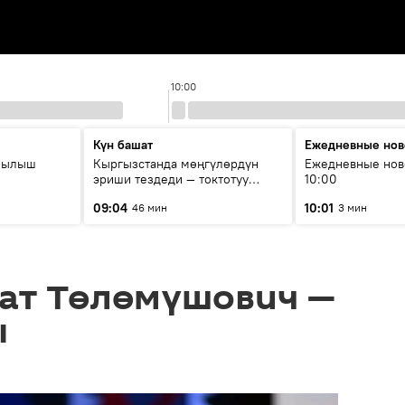
10:00
Күн башат
Ежедневные нов
рылыш
Кыргызстанда мөңгүлөрдүн
Ежедневные нов
эриши тездеди — токтотуу
10:00
мүмкүн эмеспи?
09:04
10:01
46 мин
3 мин
рат Төлөмүшович —
ы