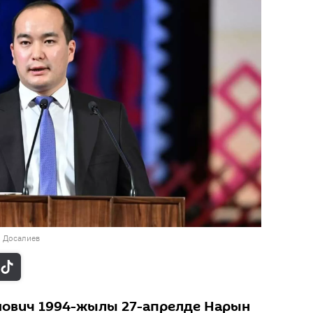
н Досалиев
шович 1994-жылы 27-апрелде Нарын