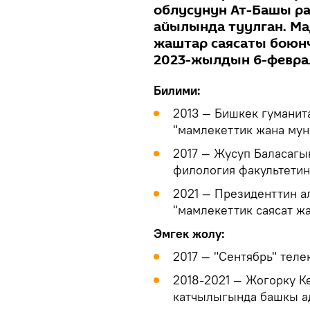
облусунун Ат-Башы р
айылында туулган. Ма
жаштар саясаты боюн
2023-жылдын 6-февра
Билими:
2013 — Бишкек гумани
"мамлекеттик жана мун
2017 — Жусуп Баласагы
филология факультетин
2021 — Президенттин 
"мамлекеттик саясат жа
Эмгек жолу:
2017 — "Сентябрь" тел
2018-2021 — Жогорку 
катчылыгында башкы а