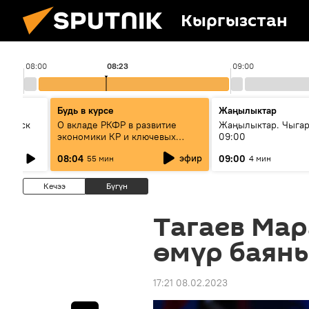
Кыргызстан
08:00
08:23
09:00
Будь в курсе
Жаңылыктар
Выпуск
О вкладе РКФР в развитие
Жаңылыктар. Чыга
экономики КР и ключевых
09:00
секторах до 2030 года
эфир
08:04
09:00
55 мин
4 мин
Кечээ
Бүгүн
Тагаев Ма
өмүр баян
17:21 08.02.2023