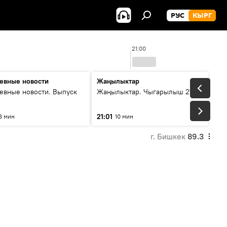
РУС
КЫРГ
21:00
евные новости
Жаңылыктар
евные новости. Выпуск
Жаңылыктар. Чыгарылыш 21:00
21:01
8 мин
10 мин
г. Бишкек
89.3