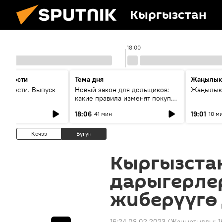
Кыргызстан
18:00
 новости
Тема дня
Жаңылык
новости. Выпуск
Новый закон для дольщиков:
Жаңылыкт
какие правила изменят покупку
квартир
18:06
19:01
41 мин
10 м
Кечээ
Бүгүн
Кыргызста
дарыгерле
жиберүүгө
16:24 08.02.2023
(Жаңыртылды:
1