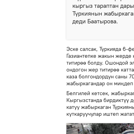
кыргыз тараптан дары
Түркиянын жабыркага
деди Баатырова.
Эске салсак, Түркияда 6-
Газиантепке жакын жерде к
титирөө болду. Ошондой э
ондогон жер титирөө катт
каза болгондордун саны 7
жабыркагандар он миңдеп 
Белгилей кетсек, жабырка
Кыргызстанда бирдиктүү д
катуу жабыркаган Түркиян
куткаруучулар иштеп жатат