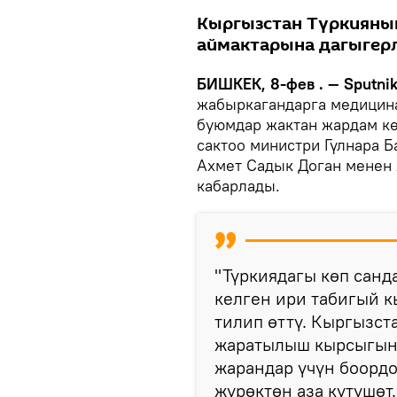
Кыргызстан Түркияны
аймактарына дагыгерл
БИШКЕК, 8-фев . — Sputni
жабыркагандарга медицин
буюмдар жактан жардам кө
сактоо министри Гүлнара 
Ахмет Садык Доган менен 
кабарлады.
"Түркиядагы көп санд
келген ири табигый 
тилип өттү. Кыргызс
жаратылыш кырсыгыны
жарандар үчүн боордо
жүрөктөн аза күтүшөт