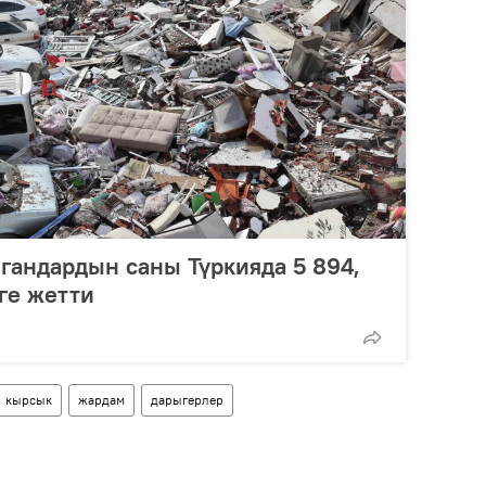
гандардын саны Түркияда 5 894,
ге жетти
кырсык
жардам
дарыгерлер