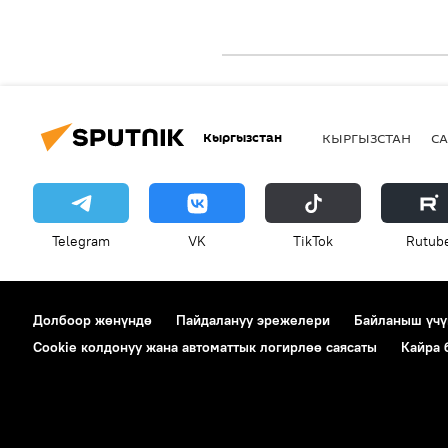
Кыргызстан
КЫРГЫЗСТАН
СА
Telegram
VK
ТikТоk
Rutub
Долбоор жөнүндө
Пайдалануу эрежелери
Байланыш үчү
Cookie колдонуу жана автоматтык логирлөө саясаты
Кайра