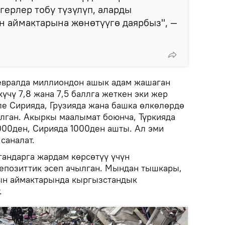
герлер тобу түзүлүп, аларды
н аймактарына жөнөтүүгө даярбыз", —
февралда миллиондон ашык адам жашаган
үчү 7,8 жана 7,5 баллга жеткен эки жер
ле Сирияда, Грузияда жана башка өлкөлөрдө
алган. Акыркы маалымат боюнча, Түркияда
000ден, Сирияда 1000ден ашты. Ал эми
саналат.
гандарга жардам көрсөтүү үчүн
епозиттик эсеп ачылган. Мындан тышкары,
ын аймактарында кыргызстандык
.