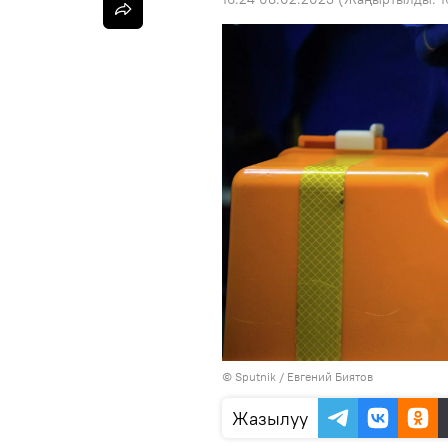
©
Sputnik
/ Евгений Биятов
Жазылуу