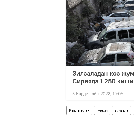
Зилзаладан көз жум
Сирияда 1 250 киши
8 Бирдин айы 2023, 10:05
Кыргызстан
Түркия
зилзала