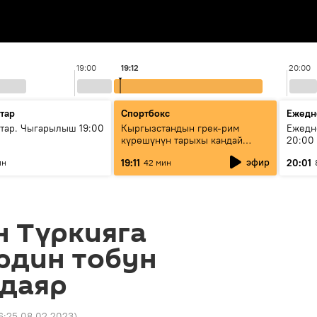
19:00
19:12
20:00
тар
Спортбокс
Ежедн
ар. Чыгарылыш 19:00
Кыргызстандын грек-рим
Ежедн
күрөшүнүн тарыхы кандай
20:00
башталган?
эфир
19:11
20:01
ин
42 мин
н Түркияга
рдин тобун
 даяр
6:25 08.02.2023
)