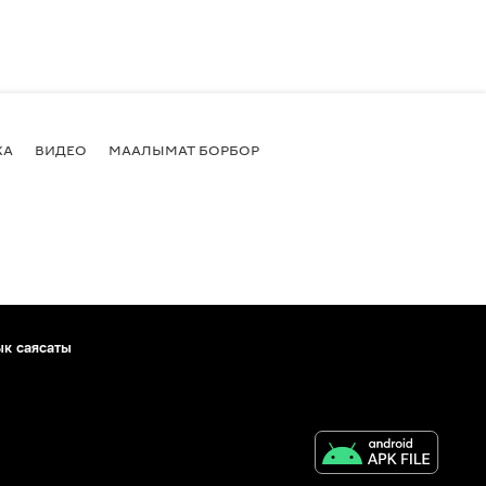
КА
ВИДЕО
МААЛЫМАТ БОРБОР
ык саясаты