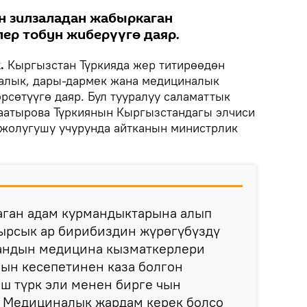
н зилзаладан жабыркаган
ер тобун жиберүүгө даяр.
k.
Кыргызстан Түркияда жер титирөөдөн
алык, дары-дармек жана медициналык
рсөтүүгө даяр. Бул тууралуу саламаттык
Баатырова Түркиянын Кыргызстандагы элчиси
жолугушу учурунда айтканын министрлик
аган адам курмандыктарына алып
кырсык ар бирибиздин жүрөгүбүздү
тандын медицина кызматкерлери
н кесепетинен каза болгон
ш түрк эли менен бирге чын
. Медициналык жардам керек болсо