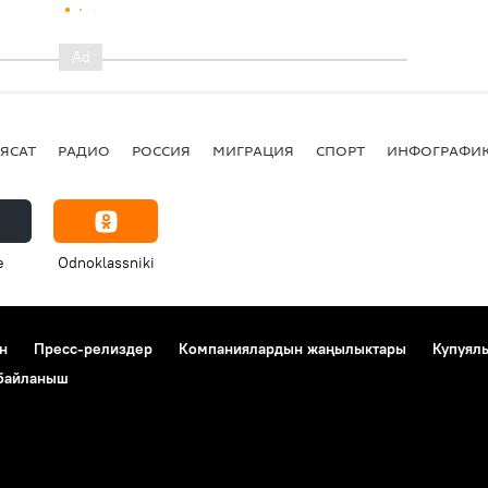
ЯСАТ
РАДИО
РОССИЯ
МИГРАЦИЯ
СПОРТ
ИНФОГРАФИ
e
Odnoklassniki
н
Пресс-релиздер
Компаниялардын жаңылыктары
Купуял
 байланыш