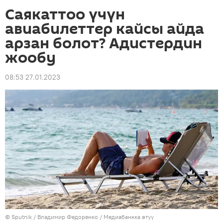
Саякаттоо үчүн
авиабилеттер кайсы айда
арзан болот? Адистердин
жообу
08:53 27.01.2023
©
Sputnik
/ Владимир Федоренко
/
Медиабанкка өтүү