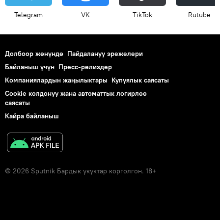
Telegram
VK
ТikТоk
Rutube
Долбоор жөнүндө
Пайдалануу эрежелери
Байланыш үчүн
Пресс-релиздер
Компаниялардын жаңылыктары
Купуялык саясаты
Cookie колдонуу жана автоматтык логирлөө
саясаты
Кайра байланыш
© 2026 Sputnik Бардык укуктар корголгон. 18+