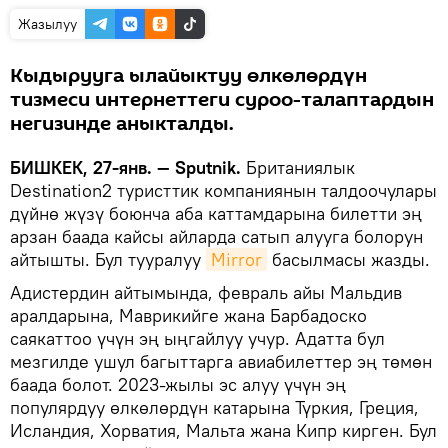
Жазылуу
Кыдырууга ылайыктуу өлкөлөрдүн
тизмеси интернеттеги суроо-талаптардын
негизинде аныкталды.
БИШКЕК, 27-янв. — Sputnik.
Британиялык
Destination2 туристтик компаниянын талдоочулары
дүйнө жүзү боюнча аба каттамдарына билетти эң
арзан баада кайсы айларда сатып алууга болорун
айтышты. Бул тууралуу
Mirror
басылмасы жазды.
Адистердин айтымында, февраль айы Мальдив
аралдарына, Маврикийге жана Барбадоско
саякаттоо үчүн эң ыңгайлуу учур. Адатта бул
мезгилде ушул багыттарга авиабилеттер эң төмөн
баада болот. 2023-жылы эс алуу үчүн эң
популярдуу өлкөлөрдүн катарына Түркия, Греция,
Исландия, Хорватия, Мальта жана Кипр кирген. Бул