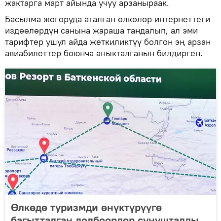
жактарга март айында учуу арзаныраак.
Басылма жогоруда аталган өлкөлөр интернеттеги
издөөлөрдүн санына жараша тандалып, ал эми
тарифтер ушул айда жеткиликтүү болгон эң арзан
авиабилеттер боюнча аныкталганын билдирген.
Өлкөдө туризмди өнүктүрүүгө
багытталган долбоорлор сунушталды.