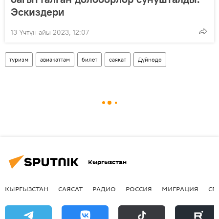
Эскиздери
13 Үчтүн айы 2023, 12:07
туризм
авиакаттам
билет
саякат
Дүйнөдө
Кыргызстан
КЫРГЫЗСТАН
САЯСАТ
РАДИО
РОССИЯ
МИГРАЦИЯ
СП