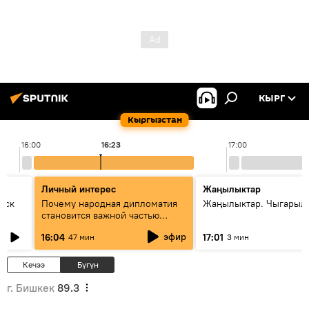
КЫРГ
Кыргызстан
16:00
16:23
17:00
Личный интерес
Жаңылыктар
уск
Почему народная дипломатия
Жаңылыктар. Чыгарыл
становится важной частью
международного
эфир
16:04
17:01
47 мин
3 мин
сотрудничества
Кечээ
Бүгүн
г. Бишкек
89.3