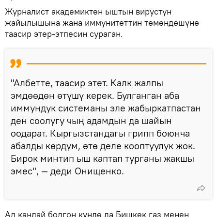
Журналист академиктен ыштын вирустун
жайылышына жана иммунитеттин төмөндөшүнө
таасир этер-этпесин сураган.
"Албетте, таасир этет. Калк жалпы
эмдөөдөн өтүшү керек. Булганган аба
иммундук системаны эле жабыркатпастан
ден соолугу чың адамдын да шайын
оодарат. Кыргызстандагы грипп боюнча
абалды көрдүм, өтө деле кооптуулук жок.
Бирок минтип ыш каптап турганы жакшы
эмес", — деди Онищенко.
Ал кандай болгон күндө да Бишкек газ менен