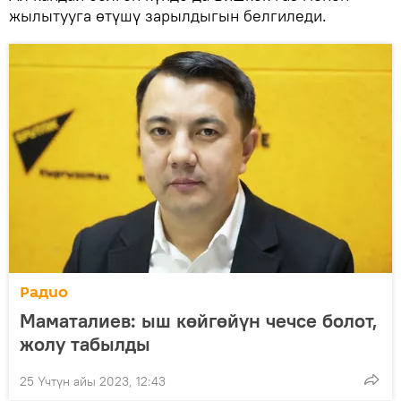
жылытууга өтүшү зарылдыгын белгиледи.
Радио
Маматалиев: ыш көйгөйүн чечсе болот,
жолу табылды
25 Үчтүн айы 2023, 12:43