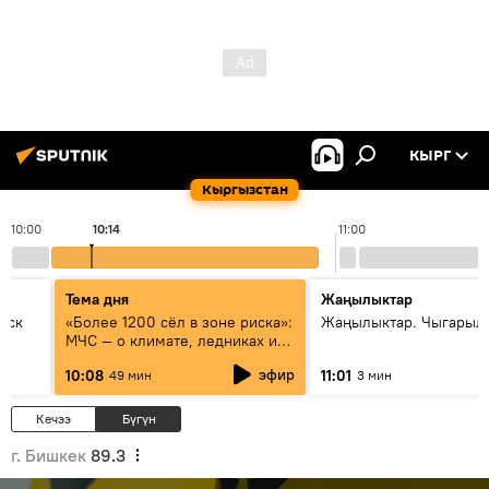
КЫРГ
Кыргызстан
10:00
10:14
11:00
Тема дня
Жаңылыктар
уск
«Более 1200 сёл в зоне риска»:
Жаңылыктар. Чыгарылы
МЧС — о климате, ледниках и
системе оповещения
эфир
10:08
11:01
49 мин
3 мин
населения
Кечээ
Бүгүн
г. Бишкек
89.3