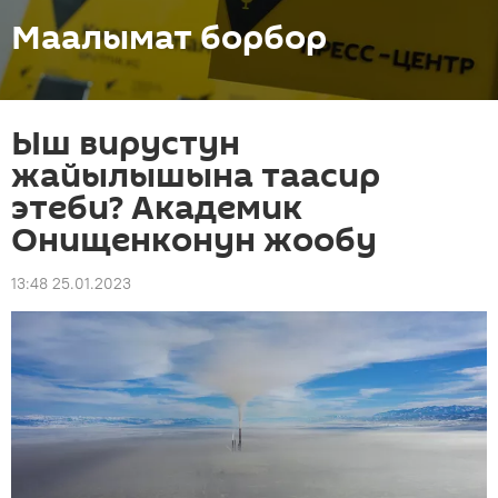
Маалымат борбор
Ыш вирустун
жайылышына таасир
этеби? Академик
Онищенконун жообу
13:48 25.01.2023