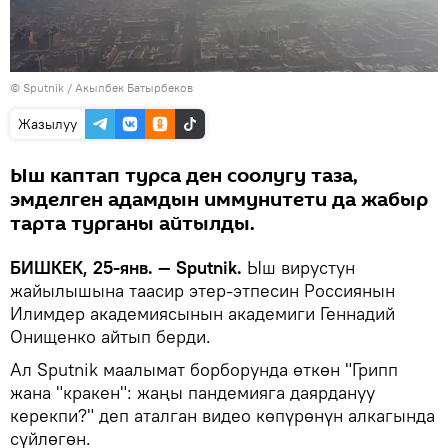
©
Sputnik / Акылбек Батырбеков
Жазылуу
Ыш каптап турса ден соолугу таза,
эмделген адамдын иммунитети да жабыр
тарта турганы айтылды.
БИШКЕК, 25-янв. — Sputnik.
Ыш вирустун
жайылышына таасир этер-этпесин Россиянын
Илимдер академиясынын академиги Геннадий
Онищенко айтып берди.
Ал Sputnik маалымат борборунда өткөн "Грипп
жана "кракен": жаңы пандемияга даярдануу
керекпи?" деп аталган видео көпүрөнүн алкагында
сүйлөгөн.