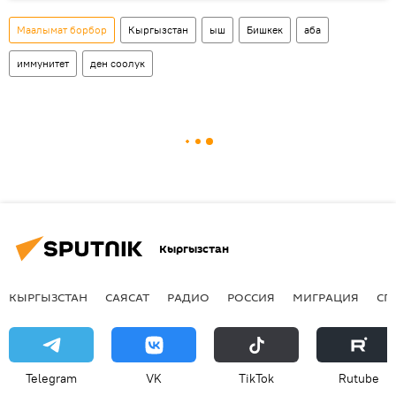
Маалымат борбор
Кыргызстан
ыш
Бишкек
аба
иммунитет
ден соолук
Кыргызстан
КЫРГЫЗСТАН
САЯСАТ
РАДИО
РОССИЯ
МИГРАЦИЯ
СП
Telegram
VK
ТikТоk
Rutube