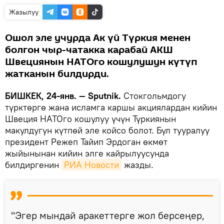
Жазылуу
Ошол эле учурда Ак үй Түркия менен
болгон чыр-чатакка карабай АКШ
Швециянын НАТОго кошулушун күтүп
жатканын билдирди.
БИШКЕК, 24-янв. — Sputnik.
Стокгольмдогу
түрктөргө жана исламга каршы акциялардан кийин
Швеция НАТОго кошулуу үчүн Түркиянын
макулдугун күтпөй эле койсо болот. Бул тууралуу
президент Режеп Тайип Эрдоган өкмөт
жыйынынан кийин элге кайрылуусунда
билдиргенин
РИА Новости
жазды.
"Эгер мындай аракеттерге жол берсеңер,