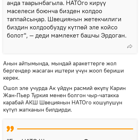
анда таарынбагыла. НАТОго кирүү
маселеси боюнча бизден колдоо
таппайсыңар. Швециянын жетекчилиги
биздин колдообузду күтпөй эле койсо
болот", — деди мамлекет башчы Эрдоган.
Анын айтымында, мындай аракеттерге жол
бергендер жасаган иштери үчүн жооп бериши
керек.
Ошол эле учурда Ак үйдүн расмий өкүлү Карин
Жан-Пьер Түркия менен болгон чыр-чатакка
карабай АКШ Швециянын НАТОго кошулушун
күтүп жатканын билдирди.