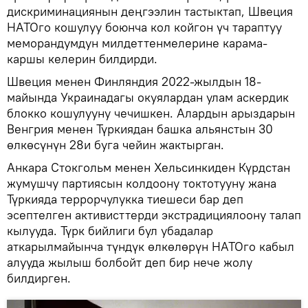
дискриминациянын деңгээлин тастыктап, Швеция
НАТОго кошулуу боюнча кол койгон үч тараптуу
меморандумдун милдеттенмелерине карама-
каршы келерин билдирди.
Швеция менен Финляндия 2022-жылдын 18-
майында Украинадагы окуялардан улам аскердик
блокко кошулууну чечишкен. Алардын арыздарын
Венгрия менен Түркиядан башка альянстын 30
өлкөсүнүн 28и буга чейин жактырган.
Анкара Стокгольм менен Хельсинкиден Күрдстан
жумушчу партиясын колдоону токтотууну жана
Түркияда террорчулукка тиешеси бар деп
эсептелген активисттерди экстрадициялоону талап
кылууда. Түрк бийлиги бул убадалар
аткарылмайынча түндүк өлкөлөрүн НАТОго кабыл
алууда жылыш болбойт деп бир нече жолу
билдирген.