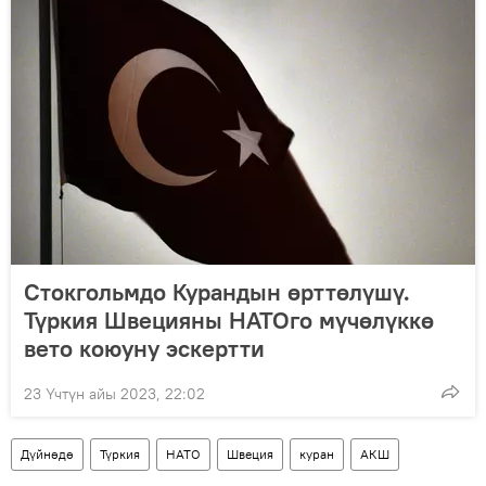
Стокгольмдо Курандын өрттөлүшү.
Түркия Швецияны НАТОго мүчөлүккө
вето коюуну эскертти
23 Үчтүн айы 2023, 22:02
Дүйнөдө
Түркия
НАТО
Швеция
куран
АКШ