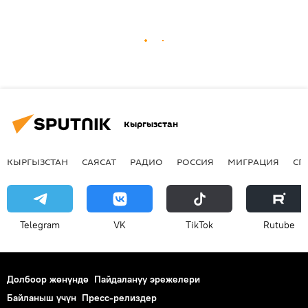
Кыргызстан
КЫРГЫЗСТАН
САЯСАТ
РАДИО
РОССИЯ
МИГРАЦИЯ
СП
Telegram
VK
ТikТоk
Rutube
Долбоор жөнүндө
Пайдалануу эрежелери
Байланыш үчүн
Пресс-релиздер