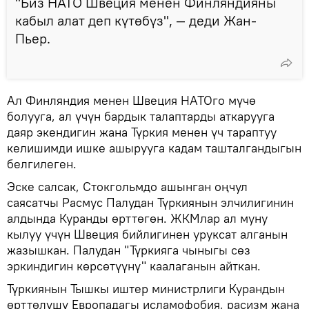
"Биз НАТО Швеция менен Финляндияны
кабыл алат деп күтөбүз", — деди Жан-
Пьер.
Ал Финляндия менен Швеция НАТОго мүчө
болууга, ал үчүн бардык талаптарды аткарууга
даяр экендигин жана Түркия менен үч тараптуу
келишимди ишке ашырууга кадам ташталгандыгын
белгилеген.
Эске салсак, Стокгольмдо ашынган оңчул
саясатчы Расмус Палудан Түркиянын элчилигинин
алдында Куранды өрттөгөн. ЖКМлар ал муну
кылуу үчүн Швеция бийлигинен уруксат алганын
жазышкан. Палудан "Түркияга чыныгы сөз
эркиндигин көрсөтүүнү" каалаганын айткан.
Түркиянын Тышкы иштер министрлиги Курандын
өрттөлүшү Европадагы исламофобия, расизм жана