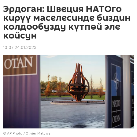
Эрдоган: Швеция НАТОго
кирүү маселесинде биздин
колдообузду күтпөй эле
койсун
10:07 24.01.2023
©
AP Photo
/ Olivier Matthys