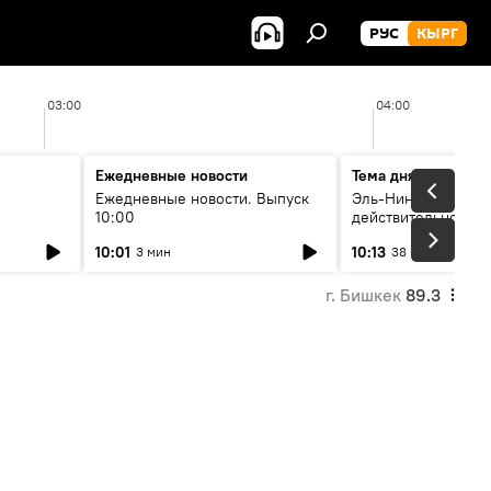
РУС
КЫРГ
03:00
04:00
Ежедневные новости
Тема дня
Ежедневные новости. Выпуск
Эль-Ниньо, жара и 
10:00
действительно вли
 өнүгүү
погоду в Кыргызст
10:01
10:13
3 мин
38 мин
г. Бишкек
89.3