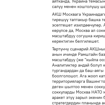
айтканда, Украина темасы
салуу менен коштолушу ша
АКШ Москвага Украинадагы
тирешүү таптакыр башка т
эсептешет изилдөөчүлөр.
көрүлсө да, Москва ал со
масштабдуу согушка кириш
керектигин белгилешет.
Төртүнчү сценарий АКШнын
анын ичинде Рамштайн ба
масштабдуу (же "кыйла ооз
Аналитиктер андай болуп 
тургандардан да баш-аягы
боолголошот. Ага жооп к
территорияларга Вашингто
деген шылтоо менен сокку
соккуларды Москва НАТО м
аракет этүү зарыл экенин
стратегдердин планында ан