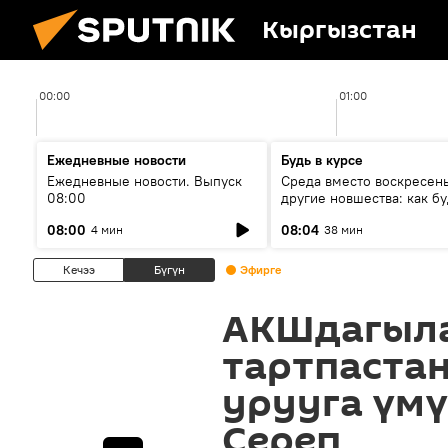
Кыргызстан
00:00
01:00
Ежедневные новости
Будь в курсе
Ежедневные новости. Выпуск
Среда вместо воскресень
08:00
другие новшества: как бу
проходить выборы в КР?
08:00
08:04
4 мин
38 мин
Кечээ
Бүгүн
Эфирге
АКШдагыла
тартпастан
урууга үмү
Сереп