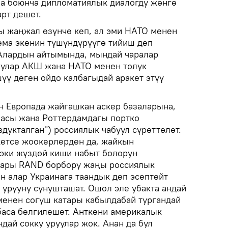
на боюнча дипломатиялык диалогду жөнгө
рт дешет.
 жаңжал өзүнчө кеп, ал эми НАТО менен
ема экенин түшүндүрүүгө тийиш деп
 Алардын айтымында, мындай чаралар
ккулар АКШ жана НАТО менен толук
үү деген ойдо калбагыдай аракет этүү
 Европада жайгашкан аскер базаларына,
засы жана Роттердамдагы портко
дукталган") россиялык чабуул сүрөттөлөт.
кетсе жоокерлерден да, жайкын
 эки жүздөй киши набыт болорун
атары RAND борбору жаңы россиялык
н алар Украинага таандык деп эсептейт
 урууну сунушташат. Ошол эле убакта андай
енен согуш катары кабылдабай тургандай
 баса белгилешет. Анткени америкалык
дай сокку уруулар жок. Анан да бул