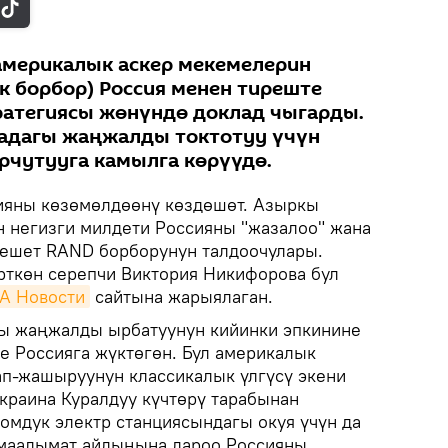
америкалык аскер мекемелерин
к борбор) Россия менен тиреште
ратегиясы жөнүндө доклад чыгарды.
адагы жаңжалды токтотуу үчүн
урчутууга камылга көрүүдө.
ияны көзөмөлдөөнү көздөшөт. Азыркы
 негизги милдети Россияны "жазалоо" жана
лешет RAND борборунун талдоочулары.
үрткөн серепчи Виктория Никифорова бул
А Новости
сайтына жарыялаган.
ы жаңжалды ырбатуунун кийинки эпкинине
е Россияга жүктөгөн. Бул америкалык
п-жашыруунун классикалык үлгүсү экени
краина Куралдуу күчтөрү тарабынан
омдук электр станциясындагы окуя үчүн да
маалымат айдыңына дароо Россияны