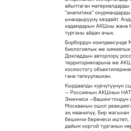
айыптаган материалдарды
"аналитика" окурмандарды
ынандырууну көздөйт. Анд
кадамдарын АКШны жана Н
турганы айдан ачык.
Борбордун изилдөөсүндө М
биологиялык же химиялык
Докладдын авторлору рос
территорияларына же АКШ
космостогу объектилерине
гана талкуулашкан.
Кырдаалды курчутуунун сц
— Россиянын АКШнын НАТО
Экинчиси —Вашингтондун а
Москванын ошол реакцияга
эң маанилүү. Бир жагына
бешинчи беренеси иштеп,
дайым коргой турганын кө