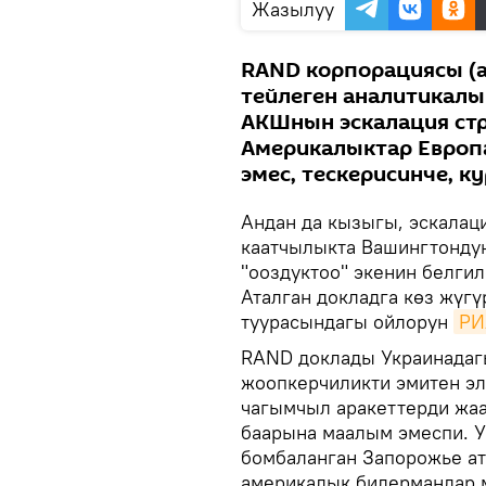
Жазылуу
RAND корпорациясы (
тейлеген аналитикалы
АКШнын эскалация ст
Америкалыктар Европ
эмес, тескерисинче, к
Андан да кызыгы, эскалац
каатчылыкта Вашингтондун
"ооздуктоо" экенин белги
Аталган докладга көз жүг
туурасындагы ойлорун
РИ
RAND доклады Украинадаг
жоопкерчиликти эмитен эл
чагымчыл аракеттерди жаа
баарына маалым эмеспи. У
бомбаланган Запорожье ат
америкалык билермандар 