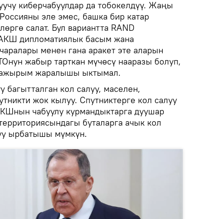
учу киберчабуулдар да тобокелдүү. Жаңы
Россияны эле эмес, башка бир катар
лөргө салат. Бул вариантта RAND
 АКШ дипломатиялык басым жана
чаралары менен гана аракет эте аларын
ТОнун жабыр тарткан мүчөсү нааразы болуп,
 ажырым жаралышы ыктымал.
у багытталган кол салуу, маселен,
утникти жок кылуу. Спутниктерге кол салуу
АКШнын чабуулу курмандыктарга дуушар
 территориясындагы буталарга ачык кол
уу ырбатышы мүмкүн.