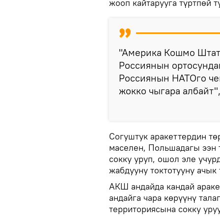
жооп кайтарууга түртпөй т
"Америка Кошмо Шта
Россиянын ортосундаг
Россиянын НАТОго чек
жокко чыгара албайт"
Согуштук аракеттердин төр
маселен, Польшадагы ээн 
сокку уруп, ошол эле учу
жабдууну токтотууну ачык 
АКШ андайда кандай араке
андайга чара көрүүнү тала
территориясына сокку уру