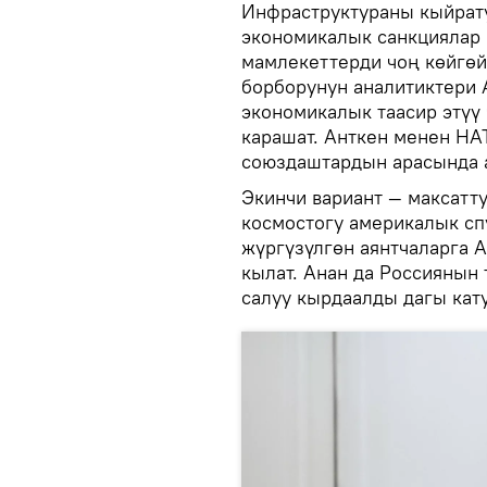
Инфраструктураны кыйрату
экономикалык санкциялар 
мамлекеттерди чоң көйгөй
борборунун аналитиктери
экономикалык таасир этүү 
карашат. Анткен менен НА
союздаштардын арасында
Экинчи вариант — максатту
космостогу америкалык сп
жүргүзүлгөн аянтчаларга 
кылат. Анан да Россиянын
салуу кырдаалды дагы кат