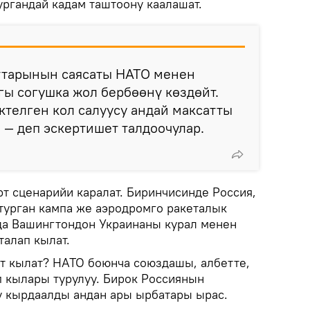
ургандай кадам таштоону каалашат.
ттарынын саясаты НАТО менен
ы согушка жол бербөөнү көздөйт.
телген кол салуусу андай максатты
, — деп эскертишет талдоочулар.
т сценарийи каралат. Биринчисинде Россия,
турган кампа же аэродромго ракеталык
рда Вашингтондон Украинаны курал менен
талап кылат.
т кылат? НАТО боюнча союздашы, албетте,
п кылары турулуу. Бирок Россиянын
у кырдаалды андан ары ырбатары ырас.