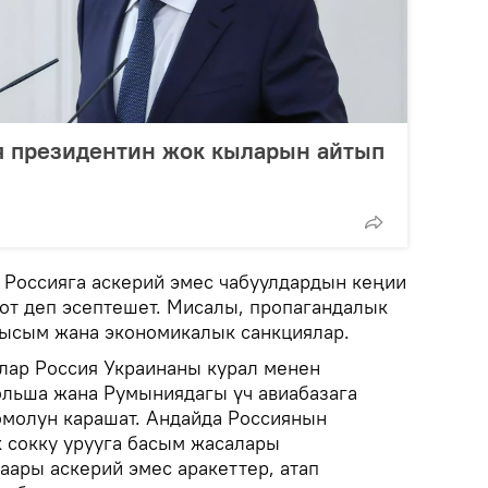
я президентин жок кыларын айтып
Россияга аскерий эмес чабуулдардын кеңии
лот деп эсептешет. Мисалы, пропагандалык
кысым жана экономикалык санкциялар.
улар Россия Украинаны курал менен
льша жана Румыниядагы үч авиабазага
омолун карашат. Андайда Россиянын
 сокку урууга басым жасалары
аары аскерий эмес аракеттер, атап