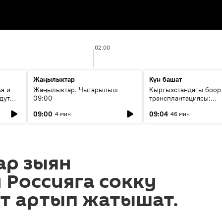
02:00
Жаңылыктар
Күн башат
я и
Жаңылыктар. Чыгарылыш
Кыргызстандагы боор
дут
09:00
трансплантациясы:
жетишкендиктер жана
09:00
09:04
4 мин
46 мин
келечеги
р зыян
 Россияга сокку
т артып жатышат.