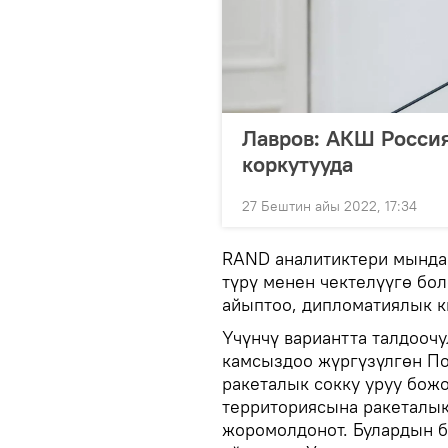
Лавров: АКШ Росси
коркутууда
27 Бештин айы 2022, 17:34
RAND аналитиктери мында 
түрү менен чектелүүгө бо
айыптоо, дипломатиялык 
Үчүнчү вариантта талдооч
камсыздоо жүргүзүлгөн По
ракеталык сокку уруу бож
территориясына ракеталык
жоромолдонот. Булардын б