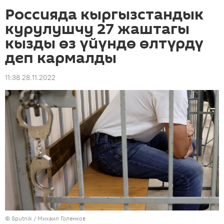
Россияда кыргызстандык
курулушчу 27 жаштагы
кызды өз үйүндө өлтүрдү
деп кармалды
11:38 28.11.2022
©
Sputnik
/ Михаил Голенков