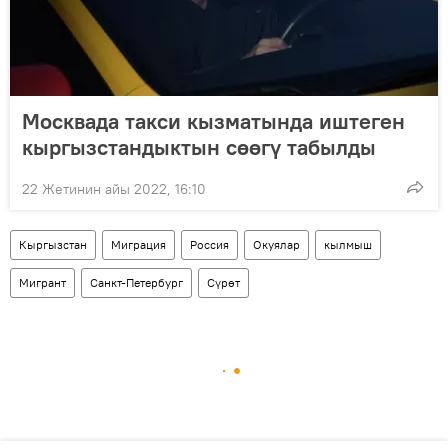
Москвада такси кызматында иштеген
кыргызстандыктын сөөгү табылды
22 Жетинин айы 2022, 16:10
Кыргызстан
Миграция
Россия
Окуялар
кылмыш
Мигрант
Санкт-Петербург
Сүрөт