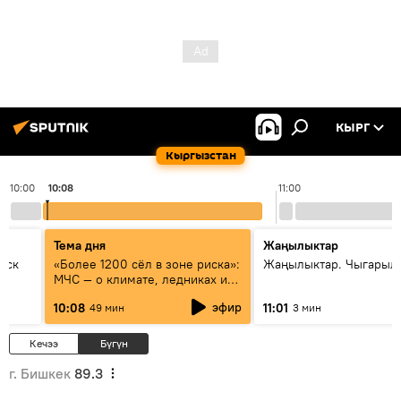
КЫРГ
Кыргызстан
10:00
10:08
11:00
Тема дня
Жаңылыктар
уск
«Более 1200 сёл в зоне риска»:
Жаңылыктар. Чыгарылы
МЧС — о климате, ледниках и
системе оповещения
эфир
10:08
11:01
49 мин
3 мин
населения
Кечээ
Бүгүн
г. Бишкек
89.3