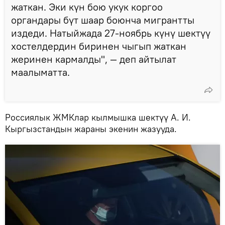
жаткан. Эки күн бою укук коргоо
органдары бүт шаар боюнча мигрантты
издеди. Натыйжада 27-ноябрь күнү шектүү
хостелдердин биринен чыгып жаткан
жеринен кармалды", — деп айтылат
маалыматта.
Россиялык ЖМКлар кылмышка шектүү А. И.
Кыргызстандын жараны экенин жазууда.