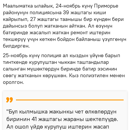
Маалыматка ылайык, 24-ноябрь күнү Приморье
районунун полициясына 39 жаштагы киши
кайрылып, 27 жаштагы таанышы бир күндөн бери
дайынсыз болуп жатканын айткан. Ал өзүнүн
батиринде жасалып жаткан ремонт иштерин
текшерүү үчүн кеткен бойдон байланыш үзүлгөнүн
билдирген.
25-ноябрь күнү полиция ал кыздын үйүнө барып
тинткенде курулуштан чыккан таштандылар
салынган мүшөктөрдүн биринде батир ээсинин
сөөгү жатканын көрүшкөн. Кыз полиэтилен менен
оролгон.
"Бул кылмышка жакынкы чет өлкөлөрдүн
биринин 41 жаштагы жараны шектелүүдө.
Ал ошол үйдө курулуш иштерин жасап