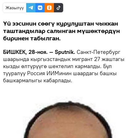
Жазылуу
Үй ээсинин сөөгү курулуштан чыккан
таштандылар салынган мүшөктөрдүн
биринен табылган.
БИШКЕК, 28-ноя. — Sputnik.
Санкт-Петербург
шаарында кыргызстандык мигрант 27 жаштагы
кызды өлтүрүүгө шектелип кармалды. Бул
тууралуу Россия ИИМинин шаардагы башкы
башкармалыгы кабарлады.