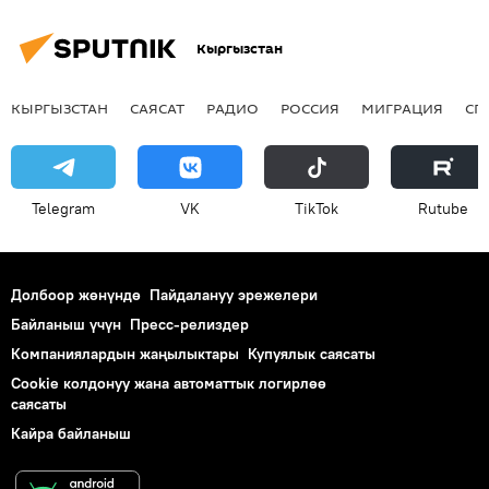
Кыргызстан
КЫРГЫЗСТАН
САЯСАТ
РАДИО
РОССИЯ
МИГРАЦИЯ
СП
Telegram
VK
ТikТоk
Rutube
Долбоор жөнүндө
Пайдалануу эрежелери
Байланыш үчүн
Пресс-релиздер
Компаниялардын жаңылыктары
Купуялык саясаты
Cookie колдонуу жана автоматтык логирлөө
саясаты
Кайра байланыш