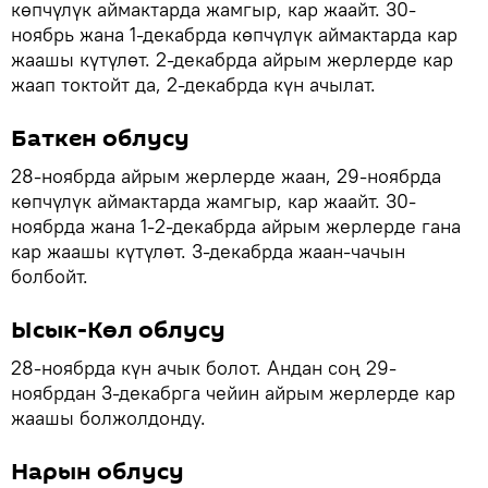
көпчүлүк аймактарда жамгыр, кар жаайт. 30-
ноябрь жана 1-декабрда көпчүлүк аймактарда кар
жаашы күтүлөт. 2-декабрда айрым жерлерде кар
жаап токтойт да, 2-декабрда күн ачылат.
Баткен облусу
28-ноябрда айрым жерлерде жаан, 29-ноябрда
көпчүлүк аймактарда жамгыр, кар жаайт. 30-
ноябрда жана 1-2-декабрда айрым жерлерде гана
кар жаашы күтүлөт. 3-декабрда жаан-чачын
болбойт.
Ысык-Көл облусу
28-ноябрда күн ачык болот. Андан соң 29-
ноябрдан 3-декабрга чейин айрым жерлерде кар
жаашы болжолдонду.
Нарын облусу