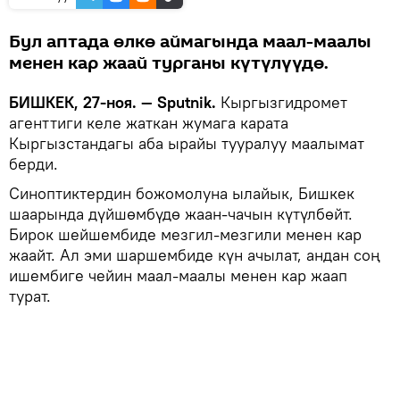
Бул аптада өлкө аймагында маал-маалы
менен кар жаай турганы күтүлүүдө.
БИШКЕК, 27-ноя. — Sputnik.
Кыргызгидромет
агенттиги келе жаткан жумага карата
Кыргызстандагы аба ырайы тууралуу маалымат
берди.
Синоптиктердин божомолуна ылайык, Бишкек
шаарында дүйшөмбүдө жаан-чачын күтүлбөйт.
Бирок шейшембиде мезгил-мезгили менен кар
жаайт. Ал эми шаршембиде күн ачылат, андан соң
ишембиге чейин маал-маалы менен кар жаап
турат.