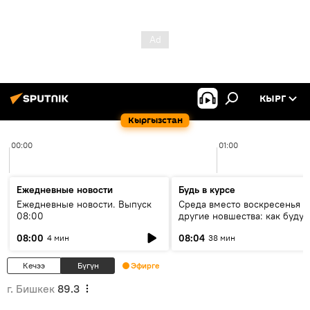
КЫРГ
Кыргызстан
00:00
01:00
Ежедневные новости
Будь в курсе
Ежедневные новости. Выпуск
Среда вместо воскресенья и
08:00
другие новшества: как будут
проходить выборы в КР?
08:00
08:04
4 мин
38 мин
Кечээ
Бүгүн
Эфирге
г. Бишкек
89.3