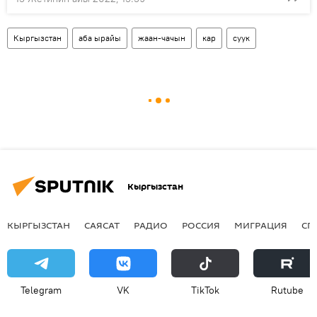
Кыргызстан
аба ырайы
жаан-чачын
кар
суук
Кыргызстан
КЫРГЫЗСТАН
САЯСАТ
РАДИО
РОССИЯ
МИГРАЦИЯ
СП
Telegram
VK
ТikТоk
Rutube