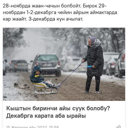
28-ноябрда жаан-чачын болбойт. Бирок 29-
ноябрдан 1-2-декабрга чейин айрым аймактарда
кар жаайт. 3-декабрда күн ачылат.
Кыштын биринчи айы суук болобу?
Декабрга карата аба ырайы
15 Жетинин айы 2022, 15:59