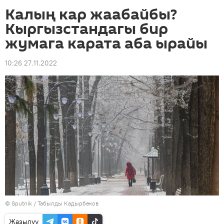
Калың кар жаабайбы?
Кыргызстандагы бир
жумага карата аба ырайы
10:26 27.11.2022
©
Sputnik / Табылды Кадырбеков
Жазылуу