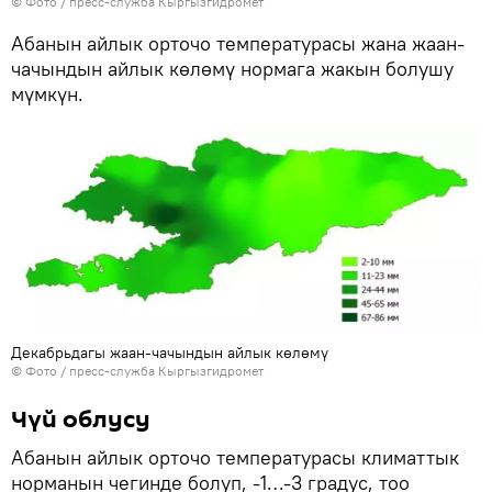
© Фото / пресс-служба Кыргызгидромет
Абанын айлык орточо температурасы жана жаан-
чачындын айлык көлөмү нормага жакын болушу
мүмкүн.
Декабрьдагы жаан-чачындын айлык көлөмү
© Фото / пресс-служба Кыргызгидромет
Чүй облусу
Абанын айлык орточо температурасы климаттык
норманын чегинде болуп, -1…-3 градус, тоо