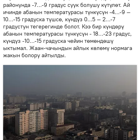
районунда -7…-9 градус суук болушу күтүлөт. Ай
ичинде абанын температурасы түнкүсүн -4…-9 —
10…-15 градуска түшсө, күндүз 0…5 — 2…-7
градустун тегерегинде болот. Кээ бир күндөрү
абанын температурасы түнкүсүн - 18…-23 градус,
күндүз -10…-15 градуска чейин төмөндөшү
ыктымал. Жаан-чачындын айлык көлөмү нормага
жакын болору айтылды.