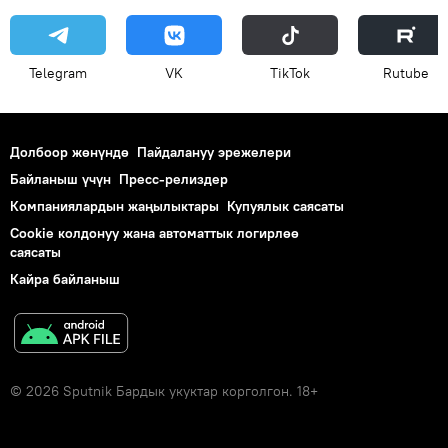
Telegram
VK
ТikТоk
Rutube
Долбоор жөнүндө
Пайдалануу эрежелери
Байланыш үчүн
Пресс-релиздер
Компаниялардын жаңылыктары
Купуялык саясаты
Cookie колдонуу жана автоматтык логирлөө
саясаты
Кайра байланыш
© 2026 Sputnik Бардык укуктар корголгон. 18+