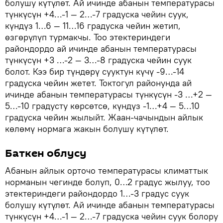
болушу күтүлөт. Ай ичинде абанын температурасы
түнкүсүн +4…-1 — 2…-7 градуска чейин суук,
күндүз 1…6 — 11…16 градуска чейин жетип,
өзгөрүлүп турмакчы. Тоо этектериндеги
райондордо ай ичинде абанын температурасы
түнкүсүн +3 …-2 — 3…-8 градуска чейин суук
болот. Кээ бир түндөрү сууктун күчү -9…-14
градуска чейин жетет. Токтогул районунда ай
ичинде абанын температурасы түнкүсүн -3 …+2 —
5…-10 градусту көрсөтсө, күндүз -1…+4 — 5…10
градуска чейин жылыйт. Жаан-чачындын айлык
көлөмү нормага жакын болушу күтүлөт.
Баткен облусу
Абанын айлык орточо температурасы климаттык
норманын чегинде болуп, 0…2 градус жылуу, тоо
этектериндеги райондордо 1…-3 градус суук
болушу күтүлөт. Ай ичинде абанын температурасы
түнкүсүн +4…-1 — 2…-7 градуска чейин суук болору