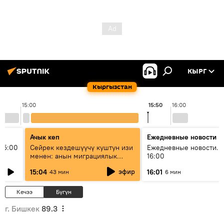
КЫРГ
Кыргызстан
15:00
15:50
16:00
Ачык кеп
Ежедневные новости
15:00
Сейрек кездешүүчү куштун изи
Ежедневные новости. 
менен: анын миграциялык
16:00
жолу эмнеден кабар берет?
эфир
15:04
16:01
43 мин
6 мин
Кечээ
Бүгүн
г. Бишкек
89.3