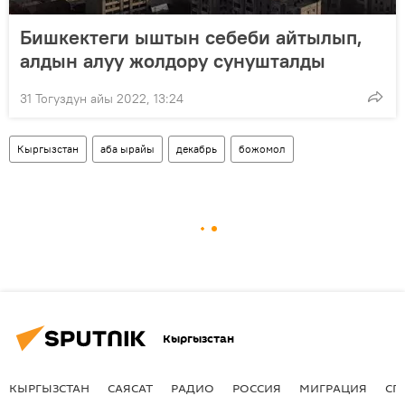
Бишкектеги ыштын себеби айтылып,
алдын алуу жолдору сунушталды
31 Тогуздун айы 2022, 13:24
Кыргызстан
аба ырайы
декабрь
божомол
Кыргызстан
КЫРГЫЗСТАН
САЯСАТ
РАДИО
РОССИЯ
МИГРАЦИЯ
СП