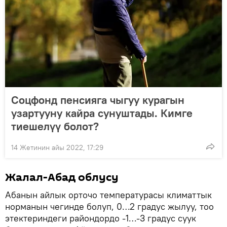
Соцфонд пенсияга чыгуу курагын
узартууну кайра сунуштады. Кимге
тиешелүү болот?
14 Жетинин айы 2022, 17:29
Жалал-Абад облусу
Абанын айлык орточо температурасы климаттык
норманын чегинде болуп, 0…2 градус жылуу, тоо
этектериндеги райондордо -1…-3 градус суук