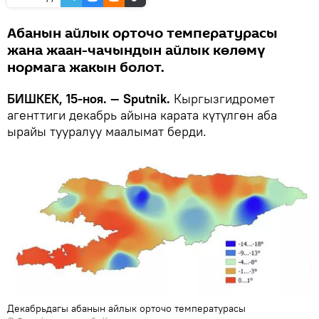
Абанын айлык орточо температурасы
жана жаан-чачындын айлык көлөмү
нормага жакын болот.
БИШКЕК, 15-ноя. — Sputnik.
Кыргызгидромет
агенттиги декабрь айына карата күтүлгөн аба
ырайы тууралуу маалымат берди.
Декабрьдагы абанын айлык орточо температурасы