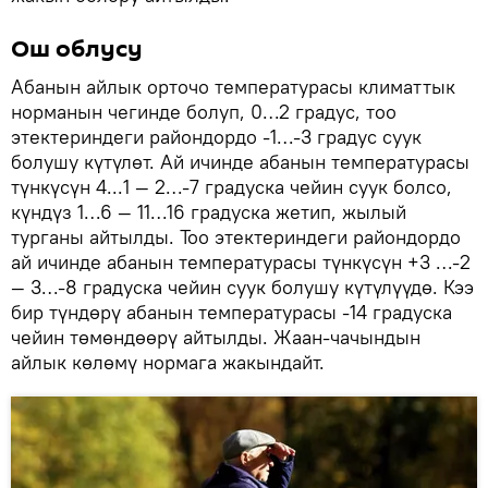
Ош облусу
Абанын айлык орточо температурасы климаттык
норманын чегинде болуп, 0…2 градус, тоо
этектериндеги райондордо -1…-3 градус суук
болушу күтүлөт. Ай ичинде абанын температурасы
түнкүсүн 4...1 — 2…-7 градуска чейин суук болсо,
күндүз 1…6 — 11…16 градуска жетип, жылый
турганы айтылды. Тоо этектериндеги райондордо
ай ичинде абанын температурасы түнкүсүн +3 …-2
— 3…-8 градуска чейин суук болушу күтүлүүдө. Кээ
бир түндөрү абанын температурасы -14 градуска
чейин төмөндөөрү айтылды. Жаан-чачындын
айлык көлөмү нормага жакындайт.