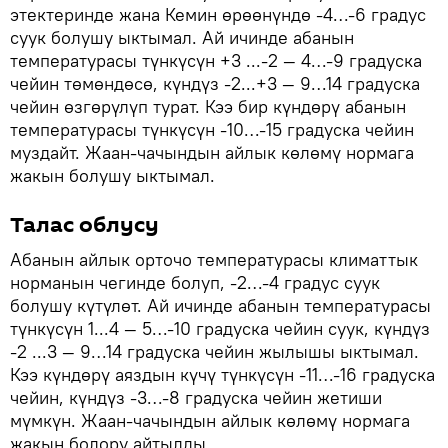
этектеринде жана Кемин өрөөнүндө -4…-6 градус
суук болушу ыктымал. Ай ичинде абанын
температурасы түнкүсүн +3 ...-2 — 4…-9 градуска
чейин төмөндөсө, күндүз -2...+3 — 9…14 градуска
чейин өзгөрүлүп турат. Кээ бир күндөрү абанын
температурасы түнкүсүн -10…-15 градуска чейин
муздайт. Жаан-чачындын айлык көлөмү нормага
жакын болушу ыктымал.
Талас облусу
Абанын айлык орточо температурасы климаттык
норманын чегинде болуп, -2…-4 градус суук
болушу күтүлөт. Ай ичинде абанын температурасы
түнкүсүн 1...4 — 5…-10 градуска чейин суук, күндүз
-2 ...3 — 9…14 градуска чейин жылышы ыктымал.
Кээ күндөрү аяздын күчү түнкүсүн -11…-16 градуска
чейин, күндүз -3…-8 градуска чейин жетиши
мүмкүн. Жаан-чачындын айлык көлөмү нормага
жакын болору айтылды.