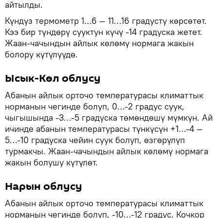
айтылды.
Күндүз термометр 1…6 — 11…16 градусту көрсөтөт.
Кээ бир түндөрү сууктун күчү -14 градуска жетет.
Жаан-чачындын айлык көлөмү нормага жакын
болору күтүлүүдө.
Ысык-Көл облусу
Абанын айлык орточо температурасы климаттык
норманын чегинде болуп, 0…-2 градус суук,
чыгышында -3…-5 градуска төмөндөшү мүмкүн. Ай
ичинде абанын температурасы түнкүсүн +1…-4 —
5…-10 градуска чейин суук болуп, өзгөрүлүп
турмакчы. Жаан-чачындын айлык көлөмү нормага
жакын болушу күтүлөт.
Нарын облусу
Абанын айлык орточо температурасы климаттык
норманын чегинде болуп, -10…-12 градус, Кочкор