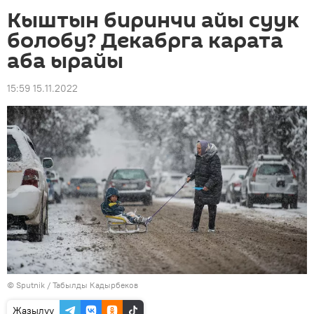
Кыштын биринчи айы суук
болобу? Декабрга карата
аба ырайы
15:59 15.11.2022
©
Sputnik / Табылды Кадырбеков
Жазылуу