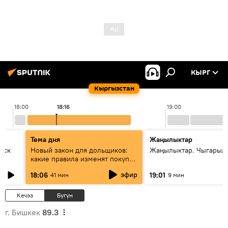
КЫРГ
Кыргызстан
18:00
18:16
19:00
Тема дня
Жаңылыктар
уск
Новый закон для дольщиков:
Жаңылыктар. Чыгарыл
какие правила изменят покупку
квартир
эфир
18:06
19:01
41 мин
9 мин
Кечээ
Бүгүн
г. Бишкек
89.3