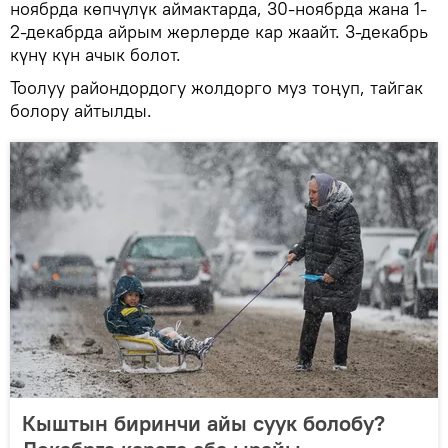
ноябрда көпчүлүк аймактарда, 30-ноябрда жана 1-
2-декабрда айрым жерлерде кар жаайт. 3-декабрь
күнү күн ачык болот.
Тоолуу райондордогу жолдорго муз тоңуп, тайгак
болору айтылды.
Кыштын биринчи айы суук болобу?