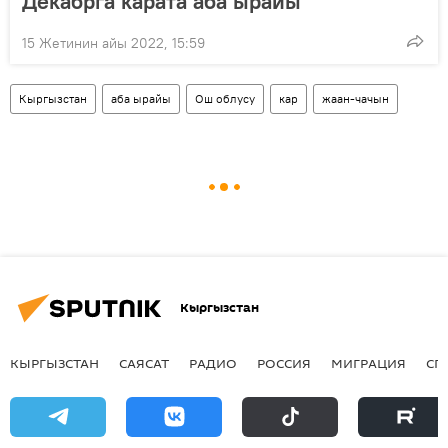
Декабрга карата аба ырайы
15 Жетинин айы 2022, 15:59
Кыргызстан
аба ырайы
Ош облусу
кар
жаан-чачын
Кыргызстан
КЫРГЫЗСТАН
САЯСАТ
РАДИО
РОССИЯ
МИГРАЦИЯ
СП