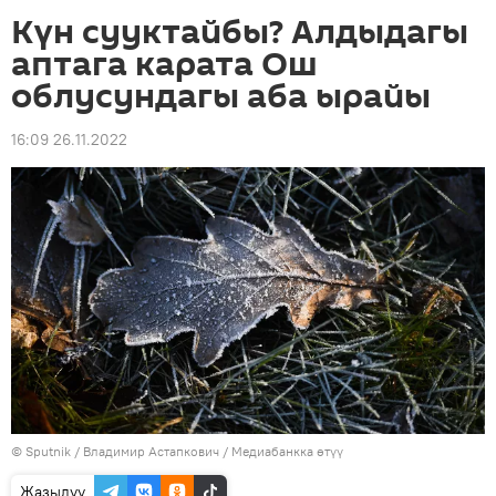
Күн сууктайбы? Алдыдагы
аптага карата Ош
облусундагы аба ырайы
16:09 26.11.2022
©
Sputnik
/ Владимир Астапкович
/
Медиабанкка өтүү
Жазылуу