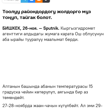
Тоолуу райондордогу жолдорго муз
тоңуп, тайгак болот.
БИШКЕК, 26-ноя. — Sputnik.
Кыргызгидромет
агенттиги алдыдагы жумага карата Ош облусунун
аба ырайы тууралуу маалымат берди.
Аптанын башында абанын температурасы 15
градуска чейин көтөрүлүп, аягында бир аз
төмөндөйт.
27-28-ноябрда жаан-чачын күтүлбөйт. Ал эми 29-