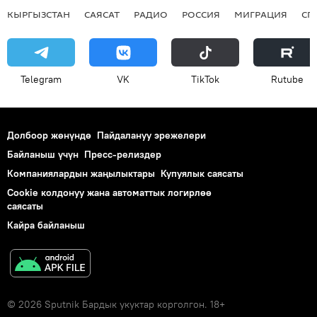
КЫРГЫЗСТАН
САЯСАТ
РАДИО
РОССИЯ
МИГРАЦИЯ
СП
Telegram
VK
ТikТоk
Rutube
Долбоор жөнүндө
Пайдалануу эрежелери
Байланыш үчүн
Пресс-релиздер
Компаниялардын жаңылыктары
Купуялык саясаты
Cookie колдонуу жана автоматтык логирлөө
саясаты
Кайра байланыш
© 2026 Sputnik Бардык укуктар корголгон. 18+