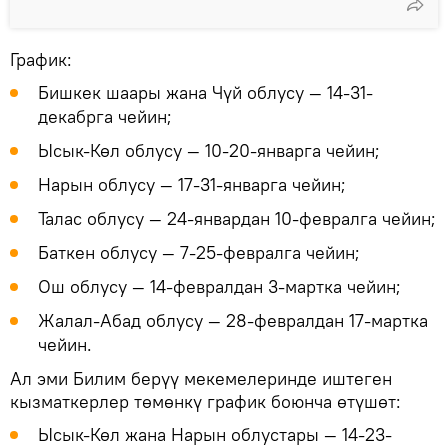
График:
Бишкек шаары жана Чүй облусу — 14-31-
декабрга чейин;
Ысык-Көл облусу — 10-20-январга чейин;
Нарын облусу — 17-31-январга чейин;
Талас облусу — 24-январдан 10-февралга чейин;
Баткен облусу — 7-25-февралга чейин;
Ош облусу — 14-февралдан 3-мартка чейин;
Жалал-Абад облусу — 28-февралдан 17-мартка
чейин.
Ал эми Билим берүү мекемелеринде иштеген
кызматкерлер төмөнкү график боюнча өтүшөт:
Ысык-Көл жана Нарын облустары — 14-23-