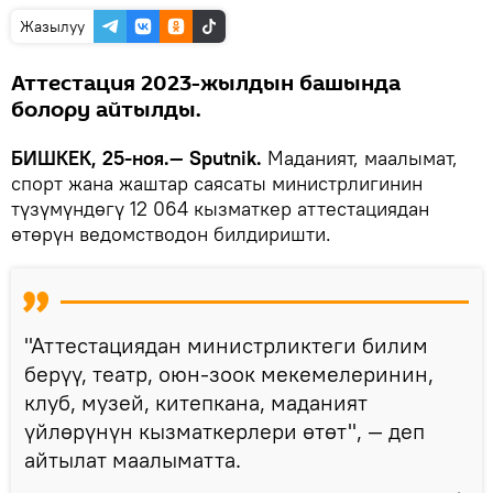
Жазылуу
Аттестация 2023-жылдын башында
болору айтылды.
БИШКЕК, 25-ноя.— Sputnik.
Маданият, маалымат,
спорт жана жаштар саясаты министрлигинин
түзүмүндөгү 12 064 кызматкер аттестациядан
өтөрүн ведомстводон билдиришти.
"Аттестациядан министрликтеги билим
берүү, театр, оюн-зоок мекемелеринин,
клуб, музей, китепкана, маданият
үйлөрүнүн кызматкерлери өтөт", — деп
айтылат маалыматта.