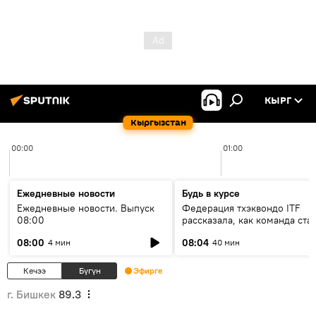
КЫРГ
Кыргызстан
00:00
01:00
Ежедневные новости
Будь в курсе
Ежедневные новости. Выпуск
Федерация тхэквондо ITF
08:00
рассказала, как команда ста
жертвой мошенников
08:00
08:04
4 мин
40 мин
Кечээ
Бүгүн
Эфирге
г. Бишкек
89.3