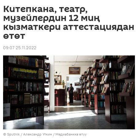
Китепкана, театр,
музейлердин 12 миң
кызматкери аттестациядан
өтөт
09:07 25.11.2022
©
Sputnik
/ Александр Уткин
/
Медиабанкка өтүү