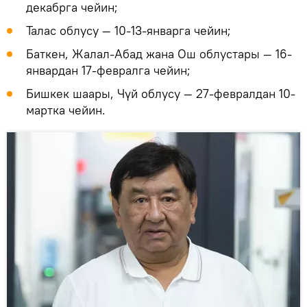
декабрга чейин;
Талас облусу — 10-13-январга чейин;
Баткен, Жалал-Абад жана Ош облустары — 16-
январдан 17-февралга чейин;
Бишкек шаары, Чүй облусу — 27-февралдан 10-
мартка чейин.