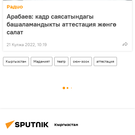
Радио
Арабаев: кадр саясатындагы
башаламандыкты аттестация жөнгө
салат
21 Кулжа 2022, 10:19
Кыргызстан
Маданият
театр
оюн-зоок
аттестация
Кыргызстан