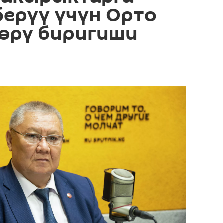
ерүү үчүн Орто
лөрү биригиши