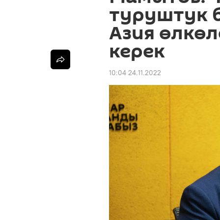
туруштук б
Азия өлкө
керек
10:04 24.11.2022