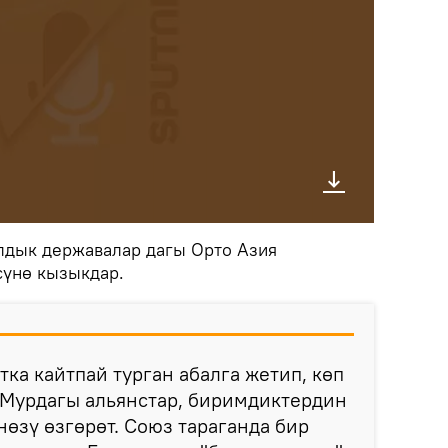
лдык державалар дагы Орто Азия
сүнө кызыкдар.
тка кайтпай турган абалга жетип, көп
 Мурдагы альянстар, биримдиктердин
өзү өзгөрөт. Союз тараганда бир