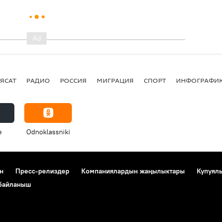
ЯСАТ
РАДИО
РОССИЯ
МИГРАЦИЯ
СПОРТ
ИНФОГРАФИ
e
Odnoklassniki
н
Пресс-релиздер
Компаниялардын жаңылыктары
Купуял
 байланыш