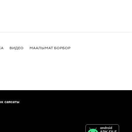
КА
ВИДЕО
МААЛЫМАТ БОРБОР
ык саясаты