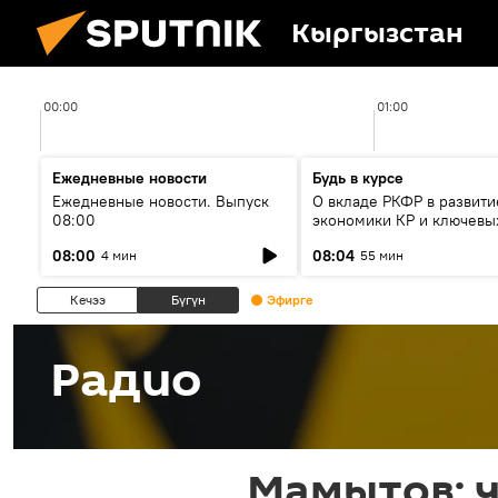
Кыргызстан
00:00
01:00
Ежедневные новости
Будь в курсе
Ежедневные новости. Выпуск
О вкладе РКФР в развити
08:00
экономики КР и ключевы
секторах до 2030 года
08:00
08:04
4 мин
55 мин
Кечээ
Бүгүн
Эфирге
Радио
Мамытов: 