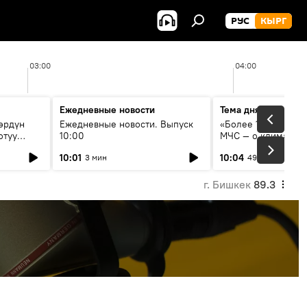
РУС
КЫРГ
03:00
04:00
Ежедневные новости
Тема дня
өрдүн
Ежедневные новости. Выпуск
«Более 1200 сёл в 
отуу
10:00
МЧС — о климате, 
системе оповещен
10:01
10:04
3 мин
49 мин
населения
г. Бишкек
89.3