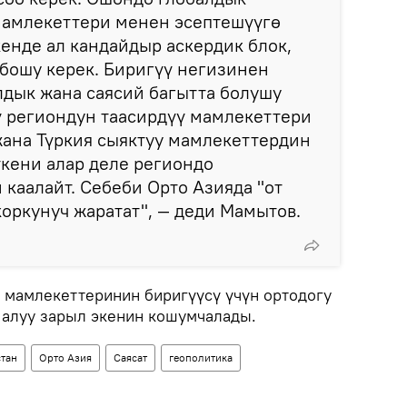
мамлекеттери менен эсептешүүгө
кенде ал кандайдыр аскердик блок,
бошу керек. Биригүү негизинен
лдык жана саясий багытта болушу
ү региондун таасирдүү мамлекеттери
жана Түркия сыяктуу мамлекеттердин
кени алар деле региондо
 каалайт. Себеби Орто Азияда "от
коркунуч жаратат", — деди Мамытов.
 мамлекеттеринин биригүүсү үчүн ортодогу
 алуу зарыл экенин кошумчалады.
тан
Орто Азия
Саясат
геополитика