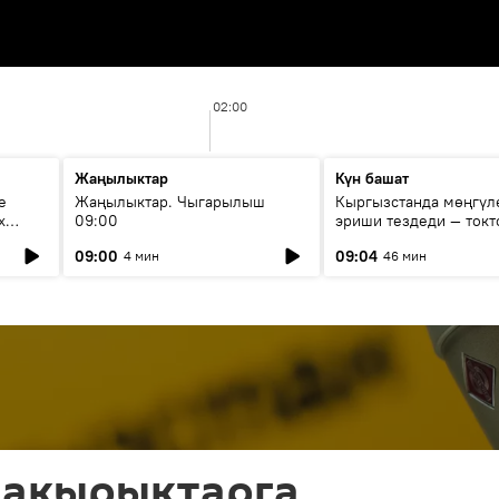
02:00
Жаңылыктар
Күн башат
е
Жаңылыктар. Чыгарылыш
Кыргызстанда мөңгүл
х
09:00
эриши тездеди — токт
мүмкүн эмеспи?
09:00
09:04
4 мин
46 мин
чакырыктарга