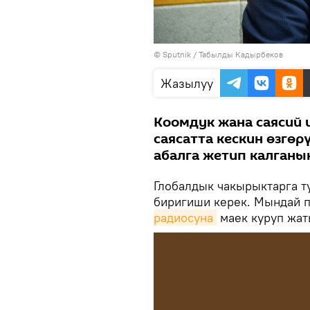
©
Sputnik / Табылды Кадырбеков
Жазылуу
Коомдук жана саясий
саясатта кескин өзгөр
абалга жетип калганы
Глобалдык чакырыктарга т
биригиши керек. Мындай 
радиосуна
маек куруп жат