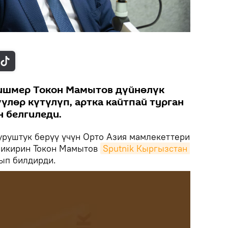
 ишмер Токон Мамытов дүйнөлүк
үүлөр күтүлүп, артка кайтпай турган
н белгиледи.
уруштук берүү үчүн Орто Азия мамлекеттери
пикирин Токон Мамытов
Sputnik Кыргызстан 
ып билдирди.