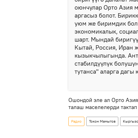
оюнчулар Орто Азия 
аргасыз болот. Бирик
уюм же биримдик бол
экономикалык, социа
шарт. Мындай биригү
Кытай, Россия, Иран 
кызыкчылыгында. Ант
стабилдүүлүк болушун
тутанса" аларга дагы 
Ошондой эле ал Орто Азия
талаш маселелерди тактап
Радио
Токон Мамытов
Кыргызс