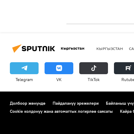
Кыргызстан
КЫРГЫЗСТАН
СА
Telegram
VK
ТikТоk
Rutub
Долбоор жөнүндө
Пайдалануу эрежелери
Байланыш үчү
Cookie колдонуу жана автоматтык логирлөө саясаты
Кайра