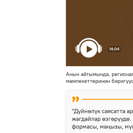
14:04
Анын айтымында, региона
мамлекеттеринин биригүү
"Дүйнөлүк саясатта ар
жагдайлар өзгөрүүдө.
формасы, маңызы, мүн