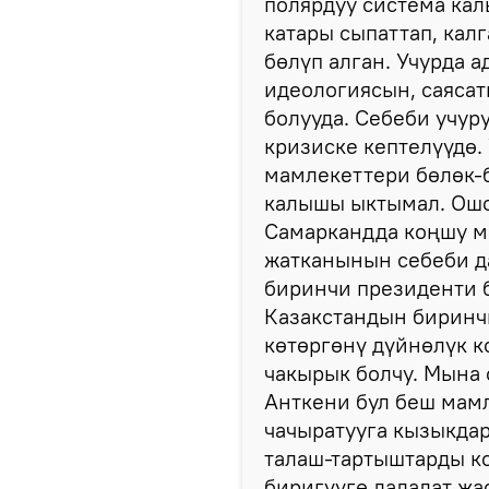
полярдуу система кал
катары сыпаттап, калг
бөлүп алган. Учурда 
идеологиясын, саясат
болууда. Себеби учур
кризиске кептелүүдө.
мамлекеттери бөлөк-
калышы ыктымал. Ошо
Самаркандда коңшу м
жатканынын себеби д
биринчи президенти б
Казакстандын биринч
көтөргөнү дүйнөлүк к
чакырык болчу. Мына 
Анткени бул беш мам
чачыратууга кызыкдар
талаш-тартыштарды к
биригүүгө далалат жа