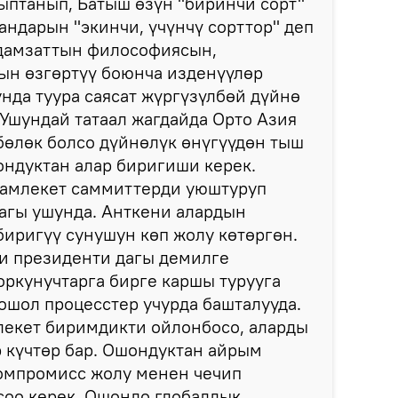
ыптанып, Батыш өзүн "биринчи сорт"
андарын "экинчи, үчүнчү сорттор" деп
адамзаттын философиясын,
ын өзгөртүү боюнча изденүүлөр
унда туура саясат жүргүзүлбөй дүйнө
 Ушундай татаал жагдайда Орто Азия
бөлөк болсо дүйнөлүк өнүгүүдөн тыш
ндуктан алар биригиши керек.
амлекет саммиттерди уюштуруп
агы ушунда. Анткени алардын
иригүү сунушун көп жолу көтөргөн.
и президенти дагы демилге
оркунучтарга бирге каршы турууга
ошол процесстер учурда башталууда.
лекет биримдикти ойлонбосо, аларды
 күчтөр бар. Ошондуктан айрым
омпромисс жолу менен чечип
соо керек. Ошондо глобалдык