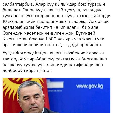
салбаптырбыз. Алар суу кылымдар бою турарын
билишет. Ошон үчүн шашпай тургула, өзгөндүк
туугандар. Эгер керек болсо, суу астындагы жерди
10 жылдан кийин деле алмашып алабыз. Азыр чек
араларыбызды бекитип чечип алалы, бир эле
Өзгөндүн маселеси чечилген жок. Бүтүндөй
Кыргызстан боюнча 1 500 чакырымга жакын чек
ара тилкеси чечилип жатат", — деди президент.
Бүгүн Жогорку Кеңеш кыргыз-өзбек чек арасын
тактоо, Кемпир-Абад суу сактагычын биргелишип
башкаруу тууралуу келишимди ратификациялоо
долбоорун карап жатат.