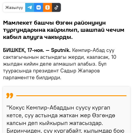
Жазылуу
Мамлекет башчы Өзгөн районунун
тургундарына кайрылып, шашпай чечим
кабыл алууга чакырды.
БИШКЕК, 17-ноя. — Sputnik.
Кемпир-Абад суу
сактагычынын астындагы жерди, кааласак, 10
жылдан кийин деле алмашып алабыз. Бул
туурасында президент Садыр Жапаров
парламентте билдирди.
"Кокус Кемпир-Абаддын суусу кургап
кетсе, суу астында жаткан жер Өзгөндө
калсын деп кыйкырып жатасыздар.
Биринчиден, суу кургабайт, кылымдар бою