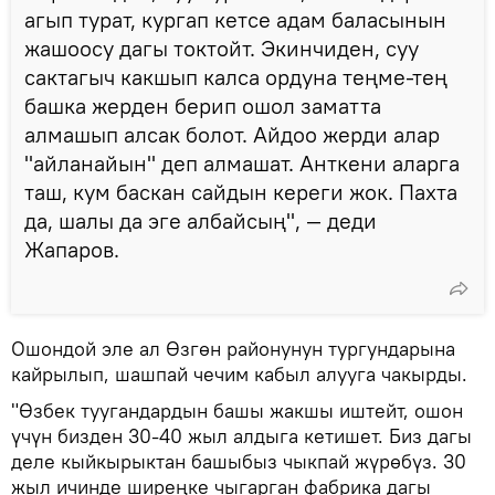
агып турат, кургап кетсе адам баласынын
жашоосу дагы токтойт. Экинчиден, суу
сактагыч какшып калса ордуна теңме-тең
башка жерден берип ошол заматта
алмашып алсак болот. Айдоо жерди алар
"айланайын" деп алмашат. Анткени аларга
таш, кум баскан сайдын кереги жок. Пахта
да, шалы да эге албайсың", — деди
Жапаров.
Ошондой эле ал Өзгөн районунун тургундарына
кайрылып, шашпай чечим кабыл алууга чакырды.
"Өзбек туугандардын башы жакшы иштейт, ошон
үчүн бизден 30-40 жыл алдыга кетишет. Биз дагы
деле кыйкырыктан башыбыз чыкпай жүрөбүз. 30
жыл ичинде ширеңке чыгарган фабрика дагы