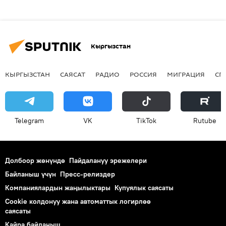
Кыргызстан
КЫРГЫЗСТАН
САЯСАТ
РАДИО
РОССИЯ
МИГРАЦИЯ
СП
Telegram
VK
ТikТоk
Rutube
Долбоор жөнүндө
Пайдалануу эрежелери
Байланыш үчүн
Пресс-релиздер
Компаниялардын жаңылыктары
Купуялык саясаты
Cookie колдонуу жана автоматтык логирлөө
саясаты
Кайра байланыш