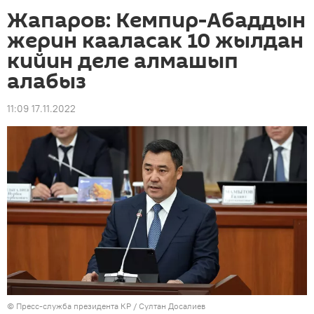
Жапаров: Кемпир-Абаддын
жерин кааласак 10 жылдан
кийин деле алмашып
алабыз
11:09 17.11.2022
©
Пресс-служба президента КР / Султан Досалиев