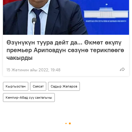
Өзүнүкүн туура дейт да... Өкмөт өкүлү
премьер Ариповдун сөзүнө терикпөөгө
чакырды
15 Жетинин айы 2022, 19:48
Кыргызстан
Саясат
Садыр Жапаров
Кемпир-Абад суу сактагычы