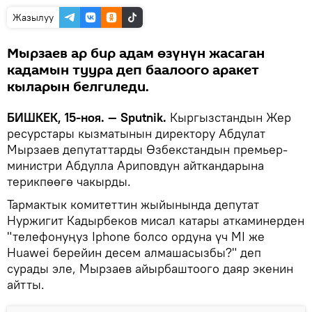
Жазылуу
Мырзаев ар бир адам өзүнүн жасаган
кадамын туура деп баалоого аракет
кыларын белгиледи.
БИШКЕК, 15-ноя. — Sputnik.
Кыргызстандын Жер
ресурстары кызматынын директору Абдулат
Мырзаев депутаттарды Өзбекстандын премьер-
министри Абдулла Ариповдун айткандарына
терикпөөгө чакырды.
Тармактык комитеттин жыйынында депутат
Нуржигит Кадырбеков мисал катары аткаминерден
"телефонуңуз Iphone болсо ордуна үч MI же
Huawei берейин десем алмашасызбы?" деп
сурады эле, Мырзаев айырбаштоого даяр экенин
айтты.