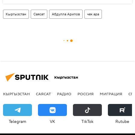
Кыргызстан
Саясат
Абдулла Арипов
чек ара
Кыргызстан
КЫРГЫЗСТАН
САЯСАТ
РАДИО
РОССИЯ
МИГРАЦИЯ
СП
Telegram
VK
ТikТоk
Rutube