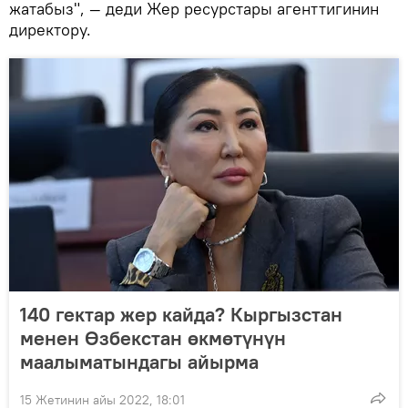
жатабыз", — деди Жер ресурстары агенттигинин
директору.
140 гектар жер кайда? Кыргызстан
менен Өзбекстан өкмөтүнүн
маалыматындагы айырма
15 Жетинин айы 2022, 18:01