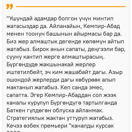
"Ушундай адамдар болгон үчүн минтип
жатасыздар да. Айланайын, Кемпир-Абад
менен тоонун башынын айырмасы бар да.
Биз жер алмаштык дегенде көлөмүн айтып
жатабыз. Бирок анын сапаты, деңгээли бар,
сууну кантип жерге алмаштырасың.
Бүргөндүдө жакшынакай жерлер
иштетилбейт, эч ким жашабайт дагы. Азыр
ошондой жерлерди дагы көбүрөөк алып
мактанып жатабыз. Кеп санда эмес,
сапатта. Эгер Кемпир-Абаддан сол жээк
каналы курулуп Бүргөндүгө тартылганда
Баткен гүлдөгөн облуска айланмак.
Стратегиялык жактан уттуруп жатабыз.
Кечээ өзбек премьери "каналды курсак