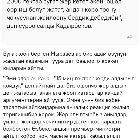
2000 гектар сугат жер кетет экен, ошол
оор иш болуп жатат, андан көрө тоонун
чокусунан жайлоону бердик дебедиби", —
деп суроо салды Кадырбеков.
Буга жооп берген Мырзаев ар бир адам өзүнүн
жасаган кадамын туура деп баалоого аракет
кыларын айтты.
"Эми алар эч качан "15 миң гектар жерди алдырып
койдук" деп айтпайт да. Биз ошончо жер алдык
деп жатабыз, анан ага жооп катары ар кандай
аргументтерин айтууда. Эмне үчүн биз өзбек
тараптын айткандарына анчалык реакция кылып,
теригишибиз керек. Жер алыптырбыз айылдар,
үйлөр, жолдор чечилиптир деген көз карашта
болбостон Өзбекстандын премьер-министри
айтып койсо, чоң маселе катары кабыл алып