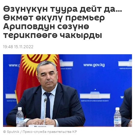
Өзүнүкүн туура дейт да...
Өкмөт өкүлү премьер
Ариповдун сөзүнө
терикпөөгө чакырды
19:48 15.11.2022
©
Sputnik
/ Пресс-служба правительства КР