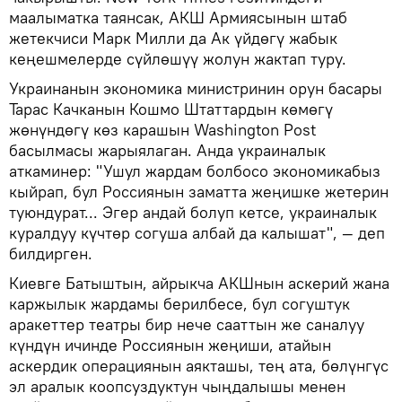
маалыматка таянсак, АКШ Армиясынын штаб
жетекчиси Марк Милли да Ак үйдөгү жабык
кеңешмелерде сүйлөшүү жолун жактап туру.
Украинанын экономика министринин орун басары
Тарас Качканын Кошмо Штаттардын көмөгү
жөнүндөгү көз карашын Washington Post
басылмасы жарыялаган. Анда украиналык
аткаминер: "Ушул жардам болбосо экономикабыз
кыйрап, бул Россиянын заматта жеңишке жетерин
туюндурат... Эгер андай болуп кетсе, украиналык
куралдуу күчтөр согуша албай да калышат", — деп
билдирген.
Киевге Батыштын, айрыкча АКШнын аскерий жана
каржылык жардамы берилбесе, бул согуштук
аракеттер театры бир нече сааттын же саналуу
күндүн ичинде Россиянын жеңиши, атайын
аскердик операциянын аякташы, тең ата, бөлүнгүс
эл аралык коопсуздуктун чыңдалышы менен