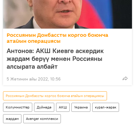
Россиянын Донбассты коргоо боюнча
атайын операциясы
Антонов: АКШ Киевге аскердик
жардам берүү менен Россияны
алсырата албайт
5 Жетинин айы 2022, 10:56
Россиянын Донбассты коргоо боюнча атайын операциясы
Колумнисттер
Дүйнөдө
АКШ
Украина
курал-жарак
жардам
Avenger комплекси