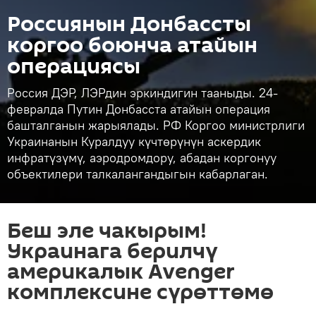
Россиянын Донбассты
коргоо боюнча атайын
операциясы
Россия ДЭР, ЛЭРдин эркиндигин тааныды. 24-
февралда Путин Донбасста атайын операция
башталганын жарыялады. РФ Коргоо министрлиги
Украинанын Куралдуу күчтөрүнүн аскердик
инфратүзүмү, аэродромдору, абадан коргонуу
объектилери талкалангандыгын кабарлаган.
Беш эле чакырым!
Украинага берилчү
америкалык Avenger
комплексине сүрөттөмө