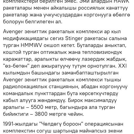
комплекстери берилген эмес. Эми алардын HAWK
ракеталары менен айкалышы россиялык канаттуу
ракеталар жана учкучсуздардан коргонууга өбөлгө
болорун белгилеген ал.
Avenger зениттик ракеталык комплекси ар кыл
модификациядагы сегиз Stinger ракетасы салына
турган HMMWV окшоп кетет. Буталарды аныктап,
коштой турган оптикалык жана тепловизиондук
каражаттар, аралыкты өлчөөчү лазердик жабдык,
"өз-бөтөн" деп ажыратуучу тутум орнотулган. XXI
кылымдын башындагы заманбапташтырылган
Avenger зениттик ракеталык комплекси тышкы
радиолокациялык станциянын, абадан коргонуучу
командалык пункттардан бута көрсөткүчтөрдү
кабыл алууга жөндөмдүү. Бирок максималдуу
аралыгы – 5500 метр, багындыра ала турган
бийиктиги – 3800 метрге чейин.
1991-жылдагы "Чөлдөгү бороон" операциясынан
комплекстин согуш шартында майнапсыз экени