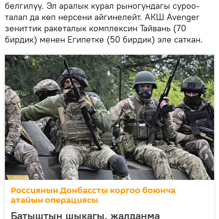
белгилүү. Эл аралык курал рыногундагы суроо-
талап да көп нерсени айгинелейт. АКШ Avenger
зениттик ракеталык комплексин Тайвань (70
бирдик) менен Египетке (50 бирдик) эле саткан.
Россиянын Донбассты коргоо боюнча
атайын операциясы
Батыштын шыкагы, жалданма