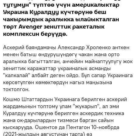
тутумун" түптөө үчүн америкалыктар
Украина Куралдуу күчтөрүнө беш
чакырымдык аралыкка ылайыкталган
төрт Avenger зениттик ракеталык
комплексин берүүдө.
Аскерий баяндамачы Александр Хроленко анткен
менен батыш өндүрүшүндөгү чакан жана орто
аралыкка багытталган, анчейин майнаптуулугу жок
зениттик каражаттар украиналык асманды
"калкалай" албайт деген ойдо. Бул сапар Украинага
көрсөтүлгөн көмөктөрдүн нагыз маңызына
токтолгон.
Кошмо Штаттардын Украинага берилген аскерий
жардамынын топтому улам "жукарып", ал эми
Куралдуу күчтөрүнө берилген аскердик техника
жана ок-дарылардын тизмеси барган сайын
кыскарууда. Ошентсе да Пентагон 10-ноябрда
(2021-жылдын августунан тарта) өз