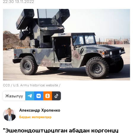
22:30 13.11.2022
CC0
/
U.S. Army historical website
/
Жазылуу
Александр Хроленко
Бардык материалдар
"Эшелондоштурулган абадан коргонуу