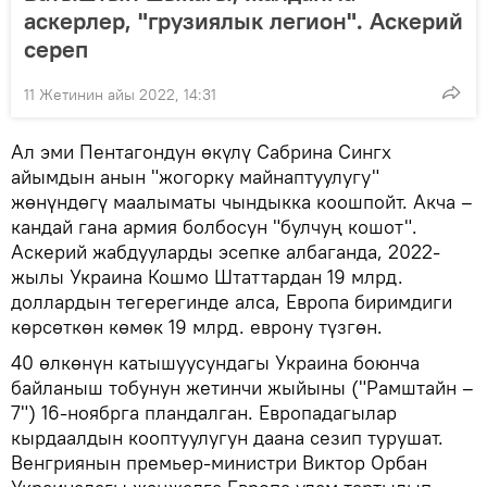
аскерлер, "грузиялык легион". Аскерий
сереп
11 Жетинин айы 2022, 14:31
Ал эми Пентагондун өкүлү Сабрина Сингх
айымдын анын "жогорку майнаптуулугу"
жөнүндөгү маалыматы чындыкка коошпойт. Акча –
кандай гана армия болбосун "булчуң кошот".
Аскерий жабдууларды эсепке албаганда, 2022-
жылы Украина Кошмо Штаттардан 19 млрд.
доллардын тегерегинде алса, Европа биримдиги
көрсөткөн көмөк 19 млрд. еврону түзгөн.
40 өлкөнүн катышуусундагы Украина боюнча
байланыш тобунун жетинчи жыйыны ("Рамштайн –
7") 16-ноябрга пландалган. Европадагылар
кырдаалдын кооптуулугун даана сезип турушат.
Венгриянын премьер-министри Виктор Орбан