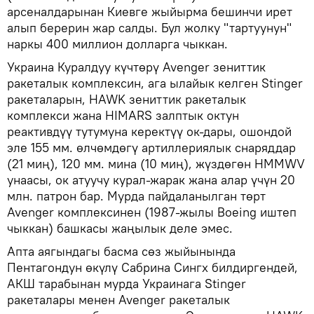
арсеналдарынан Киевге жыйырма бешинчи ирет
алып берерин жар салды. Бул жолку "тартуунун"
наркы 400 миллион долларга чыккан.
Украина Куралдуу күчтөрү Avenger зениттик
ракеталык комплексин, ага ылайык келген Stinger
ракеталарын, HAWK зениттик ракеталык
комплекси жана HIMARS залптык октун
реактивдүү тутумуна керектүү ок-дары, ошондой
эле 155 мм. өлчөмдөгү артиллериялык снаряддар
(21 миң), 120 мм. мина (10 миң), жүздөгөн HMMWV
унаасы, ок атуучу курал-жарак жана алар үчүн 20
млн. патрон бар. Мурда пайдаланылган төрт
Avenger комплексинен (1987-жылы Boeing иштеп
чыккан) башкасы жаңылык деле эмес.
Апта аягындагы басма сөз жыйынында
Пентагондун өкүлү Сабрина Сингх билдиргендей,
АКШ тарабынан мурда Украинага Stinger
ракеталары менен Avenger ракеталык