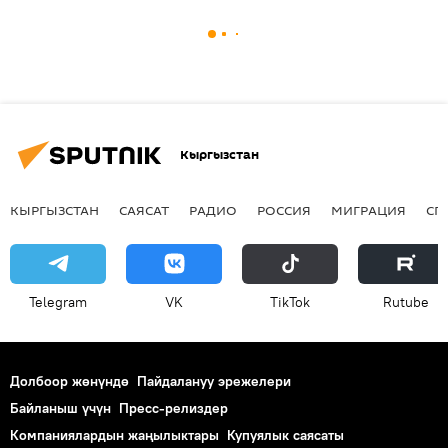
Кыргызстан
КЫРГЫЗСТАН
САЯСАТ
РАДИО
РОССИЯ
МИГРАЦИЯ
СП
Telegram
VK
ТikТоk
Rutube
Долбоор жөнүндө
Пайдалануу эрежелери
Байланыш үчүн
Пресс-релиздер
Компаниялардын жаңылыктары
Купуялык саясаты