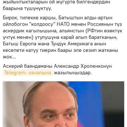
жыйынтыкталарын ой жүгүртө билгендердин
баарына түшүнүктүү.
Бирок, тилекке каршы, Батыштын алды-артын
ойлобогон "колдоосу" НАТО менен Россиянын түз
аскердик кагылышына, альянстын (РФтин өзөктүк
үчтүк менен) утулушуна карай алып баратканын,
Батыш Европа жана Түндүк Америкага анын
кесепети катуу тиерин баары эле сезип жатканы
жок...
Аскерий баяндамачы Александр Хроленконун
Telegram- каналына
жазылыңыздар.