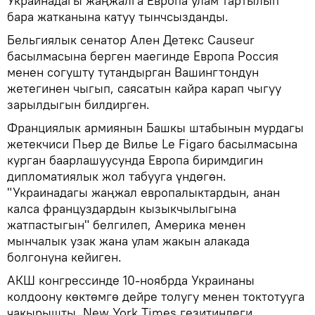
Украинадагы жаңжалга Европа улам тартылып
бара жатканына катуу тынчсызданды.
Бельгиялык сенатор Ален Детекс Causeur
басылмасына берген маегинде Европа Россия
менен согушту тутандырган Вашингтондун
жетегинен чыгып, саясатын кайра карап чыгуу
зарылдыгын билдирген.
Франциялык армиянын Башкы штабынын мурдагы
жетекчиси Пьер де Вилье Le Figaro басылмасына
курган баарлашуусунда Европа биримдигин
дипломатиялык жол табууга үндөгөн.
"Украинадагы жаңжал европалыктардын, анан
калса француздардын кызыкчылыгына
жатпастыгын" белгилеп, Америка менен
мынчалык узак жана улам жакын алакада
болгонуна кейиген.
АКШ конгрессинде 10-ноябрда Украинаны
колдоону көктөмгө дейре толугу менен токтотууга
чакырышты. New York Times гезитиндеги