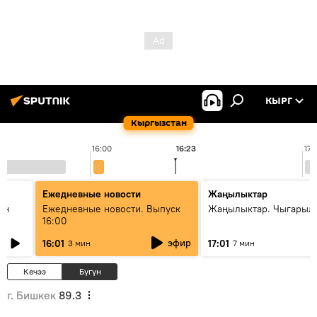
КЫРГ
Кыргызстан
16:00
16:23
17:
Ежедневные новости
Жаңылыктар
ан
Ежедневные новости. Выпуск
Жаңылыктар. Чыгарыл
16:00
эфир
16:01
17:01
3 мин
7 мин
Кечээ
Бүгүн
г. Бишкек
89.3