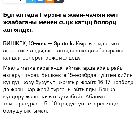
Бул аптада Нарынга жаан-чачын көп
жаабаганы менен суук катуу болору
айтылды.
БИШКЕК, 13-ноя. — Sputnik.
Кыргызгидромет
агенттиги алдыдагы аптада өлкөдө аба ырайы
кандай болорун божомолдоду.
Маалыматка караганда, аймактарда аба ырайы
өзгөрүп турат. Бишкекте 15-ноябрда түштөн кийин
күндүн көзү бузулуп, жамгыр жаайт. 16-17-ноябрда
да жаан, кар жаай турганы айтылды. Башка
күндөрү жаан-чачын күтүлбөйт. Абанын
температурасы 5...10 градустун тегерегинде
болушу ыктымал.