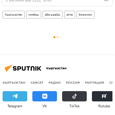
3 Жетинин айы 2022, 18:43
Кыргызстан
ноябрь
аба ырайы
апта
божомол
Кыргызстан
КЫРГЫЗСТАН
САЯСАТ
РАДИО
РОССИЯ
МИГРАЦИЯ
СП
Telegram
VK
ТikТоk
Rutube