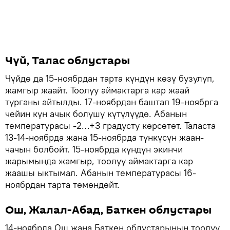
Чүй, Талас облустары
Чүйдө да 15-ноябрдан тарта күндүн көзү бузулуп,
жамгыр жаайт. Тоолуу аймактарга кар жаай
турганы айтылды. 17-ноябрдан баштап 19-ноябрга
чейин күн ачык болушу күтүлүүдө. Абанын
температурасы -2…+3 градусту көрсөтөт. Таласта
13-14-ноябрда жана 15-ноябрда түнкүсүн жаан-
чачын болбойт. 15-ноябрда күндүн экинчи
жарымында жамгыр, тоолуу аймактарга кар
жаашы ыктымал. Абанын температурасы 16-
ноябрдан тарта төмөндөйт.
Ош, Жалал-Абад, Баткен облустары
14-ноябрда Ош жана Баткен облустарынын тоолуу