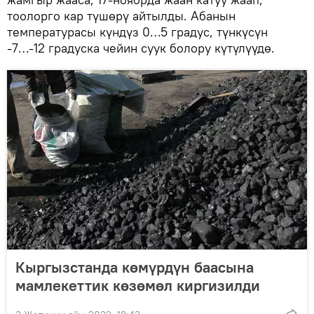
тоолорго кар түшөрү айтылды. Абанын
температурасы күндүз 0…5 градус, түнкүсүн
-7…-12 градуска чейин суук болору күтүлүүдө.
Кыргызстанда көмүрдүн баасына
мамлекеттик көзөмөл киргизилди