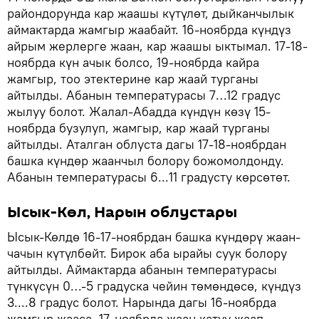
райондорунда кар жаашы күтүлөт, дыйканчылык
аймактарда жамгыр жаабайт. 16-ноябрда күндүз
айрым жерлерге жаан, кар жаашы ыктымал. 17-18-
ноябрда күн ачык болсо, 19-ноябрда кайра
жамгыр, тоо этектерине кар жаай турганы
айтылды. Абанын температурасы 7…12 градус
жылуу болот. Жалал-Абадда күндүн көзү 15-
ноябрда бузулуп, жамгыр, кар жаай турганы
айтылды. Аталган облуста дагы 17-18-ноябрдан
башка күндөр жаанчыл болору божомолдонду.
Абанын температурасы 6...11 градусту көрсөтөт.
Ысык-Көл, Нарын облустары
Ысык-Көлдө 16-17-ноябрдан башка күндөрү жаан-
чачын күтүлбөйт. Бирок аба ырайы суук болору
айтылды. Аймактарда абанын температурасы
түнкүсүн 0…-5 градуска чейин төмөндөсө, күндүз
3....8 градус болот. Нарында дагы 16-ноябрда
жамгыр жааса, 17-ноябрда жаан катуу жаап,