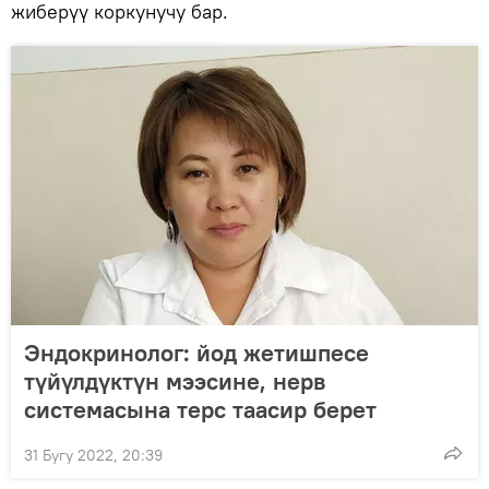
жиберүү коркунучу бар.
Эндокринолог: йод жетишпесе
түйүлдүктүн мээсине, нерв
системасына терс таасир берет
31 Бугу 2022, 20:39