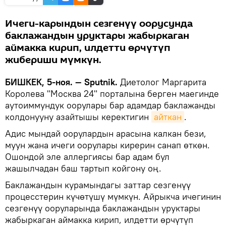
Ичеги-карындын сезгенүү оорусунда
баклажандын уруктары жабыркаган
аймакка кирип, илдетти өрчүтүп
жибериши мүмкүн.
БИШКЕК, 5-ноя. — Sputnik.
Диетолог Маргарита
Королева "Москва 24" порталына берген маегинде
аутоиммундук оорулары бар адамдар баклажанды
колдонууну азайтышы керектигин
айткан
.
Адис мындай оорулардын арасына калкан бези,
муун жана ичеги оорулары кирерин санап өткөн.
Ошондой эле аллергиясы бар адам бул
жашылчадан баш тартып койгону оң.
Баклажандын курамындагы заттар сезгенүү
процесстерин күчөтүшү мүмкүн. Айрыкча ичегинин
сезгенүү ооруларында баклажандын уруктары
жабыркаган аймакка кирип, илдетти өрчүтүп