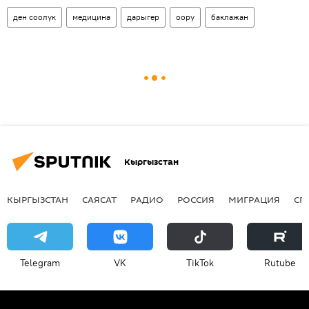
ден соолук
медицина
дарыгер
оору
баклажан
Кыргызстан
КЫРГЫЗСТАН
САЯСАТ
РАДИО
РОССИЯ
МИГРАЦИЯ
СП
Telegram
VK
ТikТоk
Rutube