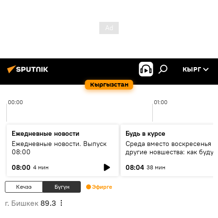
КЫРГ
Кыргызстан
00:00
01:00
Ежедневные новости
Будь в курсе
Ежедневные новости. Выпуск
Среда вместо воскресенья и
08:00
другие новшества: как будут
проходить выборы в КР?
08:00
08:04
4 мин
38 мин
Кечээ
Бүгүн
Эфирге
г. Бишкек
89.3