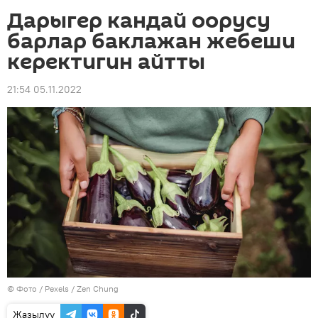
Дарыгер кандай оорусу
барлар баклажан жебеши
керектигин айтты
21:54 05.11.2022
© Фото / Pexels / Zen Chung
Жазылуу