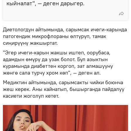
кыйналат", — деген дарыгер.
Диетологдун айтымында, сарымсак ичеги-карында
патогендик микрофлораны өлтүрүп, тамак
сиңирүүнү жакшыртат.
"Эгер ичеги-карын жакшы иштеп, оорубаса,
адамдын өмүрү да узак болот. Бул азыктын
курамында диабеттен коргоп, зат алмашууну
жөнгө сала турчу хром көп", — деген ал.
Медиктин айтымында, сарымсакты чийки боюнча
жеш керек. Аны кайнатып, бышырганда пайдалуу
касиети жоголуп кетет.