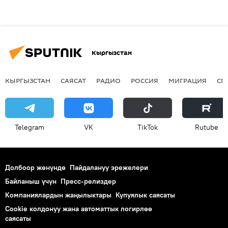
Кыргызстан
КЫРГЫЗСТАН
САЯСАТ
РАДИО
РОССИЯ
МИГРАЦИЯ
СП
Telegram
VK
ТikТоk
Rutube
Долбоор жөнүндө
Пайдалануу эрежелери
Байланыш үчүн
Пресс-релиздер
Компаниялардын жаңылыктары
Купуялык саясаты
Cookie колдонуу жана автоматтык логирлөө
саясаты