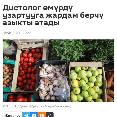
Диетолог өмүрдү
узартууга жардам берчү
азыкты атады
08:49 02.11.2022
©
Sputnik
/ Денис Абрамов
/
Медиабанкка өтүү
Жазылуу