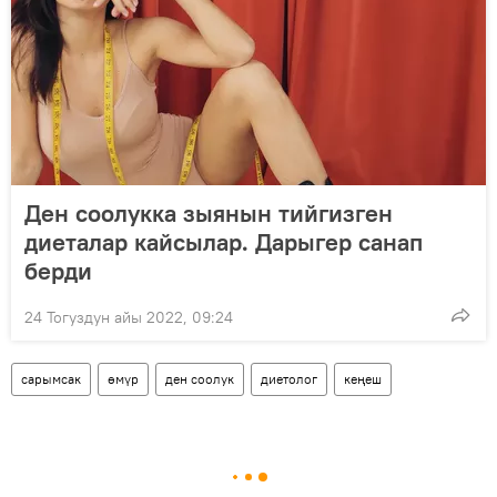
Ден соолукка зыянын тийгизген
диеталар кайсылар. Дарыгер санап
берди
24 Тогуздун айы 2022, 09:24
сарымсак
өмүр
ден соолук
диетолог
кеңеш