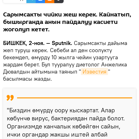
Сарымсакты чийки жеш керек. Кайнатып,
бышырганда анын пайдалуу касиети
жоголуп кетет.
БИШКЕК, 2-ноя. — Sputnik.
Сарымсакты дайыма
жеп туруш керек. Себеби ал ден соолукту
бекемдеп, өмүрдү 10 жылга чейин узартууга
жардам берет. Бул тууралуу диетолог Анжелика
Дювалдын айтымына таянып "
Известия
"
басылмасы жазды.
"Биздин өмүрдү оору кыскартат. Алар
көбүнчө вирус, бактериядан пайда болот.
Организмде канчалык көбөйгөн сайын,
ички органдар жакшы иштей албай