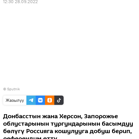
12:30 28.09.2022
©
Sputnik
Жазылуу
Донбасстын жана Херсон, Запорожье
облустарынын тургундарынын басымдуу
бөлүгү Россияга кошулууга добуш берип,
референдум өттү.