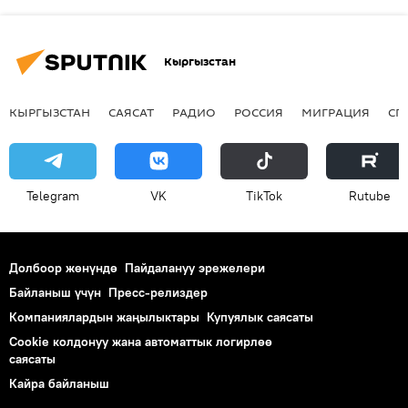
Кыргызстан
КЫРГЫЗСТАН
САЯСАТ
РАДИО
РОССИЯ
МИГРАЦИЯ
СП
Telegram
VK
ТikТоk
Rutube
Долбоор жөнүндө
Пайдалануу эрежелери
Байланыш үчүн
Пресс-релиздер
Компаниялардын жаңылыктары
Купуялык саясаты
Cookie колдонуу жана автоматтык логирлөө
саясаты
Кайра байланыш