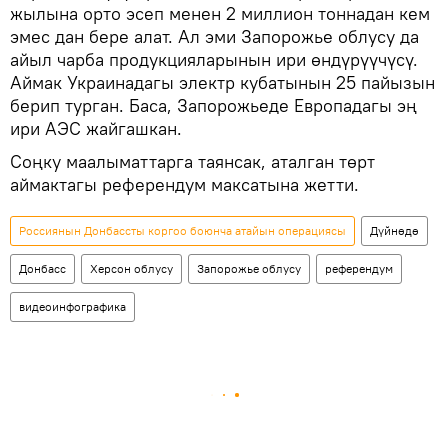
жылына орто эсеп менен 2 миллион тоннадан кем
эмес дан бере алат. Ал эми Запорожье облусу да
айыл чарба продукцияларынын ири өндүрүүчүсү.
Аймак Украинадагы электр кубатынын 25 пайызын
берип турган. Баса, Запорожьеде Европадагы эң
ири АЭС жайгашкан.
Соңку маалыматтарга таянсак, аталган төрт
аймактагы референдум максатына жетти.
Россиянын Донбассты коргоо боюнча атайын операциясы
Дүйнөдө
Донбасс
Херсон облусу
Запорожье облусу
референдум
видеоинфографика