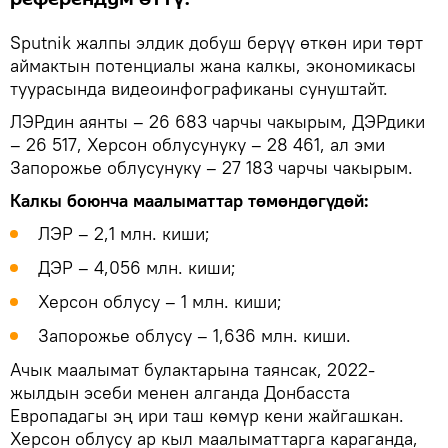
Sputnik жалпы элдик добуш берүү өткөн ири төрт
аймактын потенциалы жана калкы, экономикасы
туурасында видеоинфографиканы сунуштайт.
ЛЭРдин аянты – 26 683 чарчы чакырым, ДЭРдики
– 26 517, Херсон облусунуку – 28 461, ал эми
Запорожье облусунуку – 27 183 чарчы чакырым.
Калкы боюнча маалыматтар төмөндөгүдөй:
ЛЭР – 2,1 млн. киши;
ДЭР – 4,056 млн. киши;
Херсон облусу – 1 млн. киши;
Запорожье облусу – 1,636 млн. киши.
Ачык маалымат булактарына таянсак, 2022-
жылдын эсеби менен алганда Донбасста
Европадагы эң ири таш көмүр кени жайгашкан.
Херсон облусу ар кыл маалыматтарга караганда,