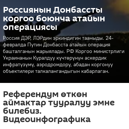
Россиянын Донбассты
коргоо боюнча атайын
операциясы
Россия ДЭР, ЛЭРдин эркиндигин тааныды. 24-
февралда Путин Донбасста атайын операция
башталганын жарыялады. РФ Коргоо министрлиги
Украинанын Куралдуу күчтөрүнүн аскердик
инфратүзүмү, аэродромдору, абадан коргонуу
объектилери талкалангандыгын кабарлаган.
Референдум өткөн
аймактар тууралуу эмне
билебиз.
Видеоинфографика