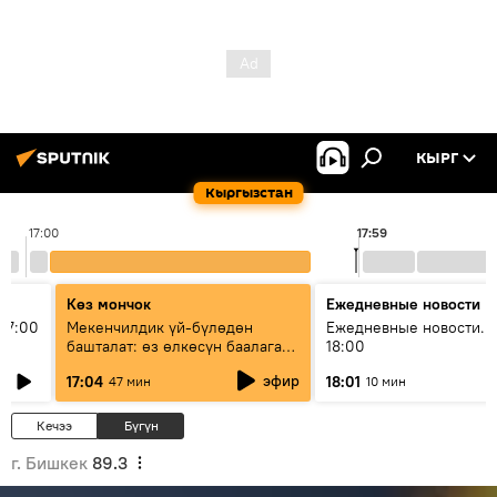
КЫРГ
Кыргызстан
17:00
17:59
Көз мончок
Ежедневные новости
17:00
Мекенчилдик үй-бүлөдөн
Ежедневные новости. 
башталат: өз өлкөсүн баалаган
18:00
муунду кантип тарбиялоо
эфир
17:04
18:01
47 мин
10 мин
керек?
Кечээ
Бүгүн
г. Бишкек
89.3