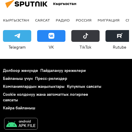
Кыргызстан
КЫРГЫЗСТАН
САЯСАТ
РАДИО
РОССИЯ
МИГРАЦИЯ
СП
Telegram
VK
ТikТоk
Rutube
Долбоор жөнүндө
Пайдалануу эрежелери
Байланыш үчүн
Пресс-релиздер
Компаниялардын жаңылыктары
Купуялык саясаты
Cookie колдонуу жана автоматтык логирлөө
саясаты
Кайра байланыш