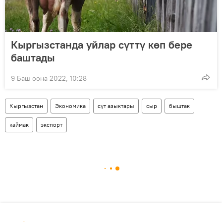
Кыргызстанда уйлар сүттү көп бере
баштады
9 Баш оона 2022, 10:28
Кыргызстан
Экономика
сүт азыктары
сыр
быштак
каймак
экспорт