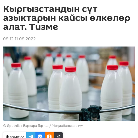
Кыргызстандын сүт
азыктарын кайсы өлкөлөр
алат. Тизме
09:12 11.09.2022
©
Sputnik
/ Варвара Гертье
/
Медиабанкка өтүү
Жазылуу