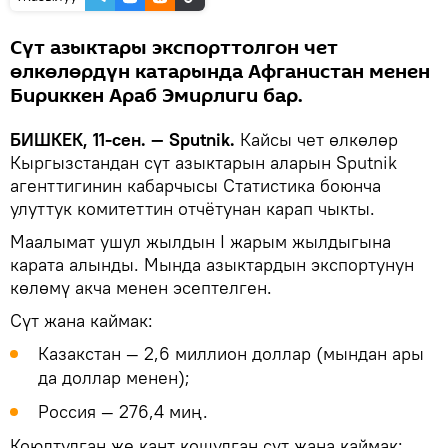
Сүт азыктары экспорттолгон чет
өлкөлөрдүн катарында Афганистан менен
Бириккен Араб Эмирлиги бар.
БИШКЕК, 11-сен. — Sputnik.
Кайсы чет өлкөлөр
Кыргызстандан сүт азыктарын аларын Sputnik
агенттигинин кабарчысы Статистика боюнча
улуттук комитеттин отчётунан карап чыкты.
Маалымат ушул жылдын I жарым жылдыгына
карата алынды. Мында азыктардын экспортунун
көлөмү акча менен эсептелген.
Сүт жана каймак:
Казакстан — 2,6 миллион доллар (мындан ары
да доллар менен);
Россия — 276,4 миң.
Коюлтулган же кант кошулган сүт жана каймак: