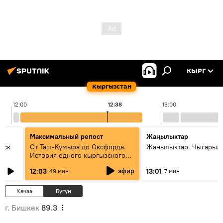
КЫРГ
Кыргызстан
12:00
12:38
13:00
Максимальный репост
Жаңылыктар
уск
От Таш-Кумыра до Оксфорда.
Жаңылыктар. Чыгарыл
История одного кыргызского
динозавра
эфир
12:03
13:01
49 мин
7 мин
Кечээ
Бүгүн
г. Бишкек
89.3