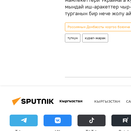
мындай иш-аракеттер чыр-
турганын бир нече жолу ай
Россиянын Донбассты коргоо боюнча
туткун
курал-жарак
Кыргызстан
КЫРГЫЗСТАН
СА