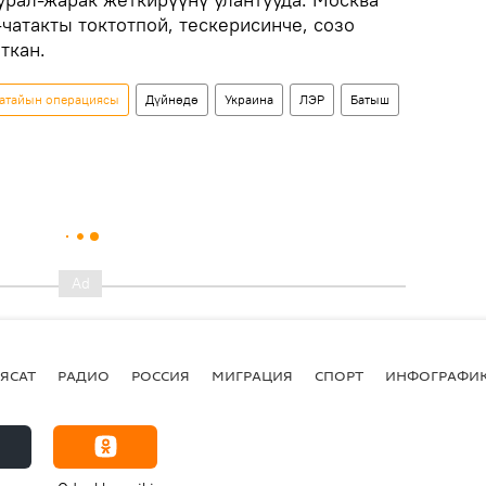
чатакты токтотпой, тескерисинче, созо
ткан.
 атайын операциясы
Дүйнөдө
Украина
ЛЭР
Батыш
ЯСАТ
РАДИО
РОССИЯ
МИГРАЦИЯ
СПОРТ
ИНФОГРАФИ