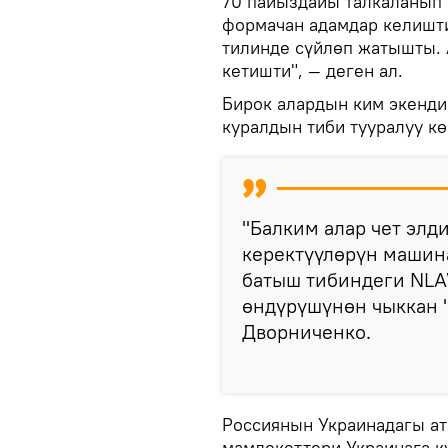
70 пайыздайы талкаланып 
формачан адамдар келишти,
тилинде сүйлөп жатышты. 
кетишти", — деген ал.
Бирок алардын ким экенди
куралдын тиби тууралуу кө
"Балким алар чет элд
керектүүлөрүн машина
батыш тибиндеги NLA
өндүрүшүнөн чыккан "
Дворниченко.
Россиянын Украинадагы а
мамлекеттери Украинага к