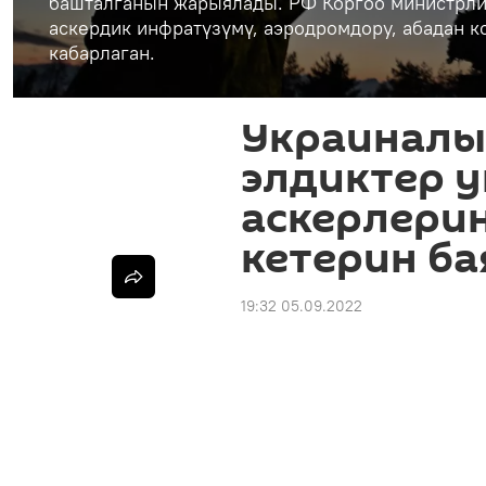
башталганын жарыялады. РФ Коргоо министрли
аскердик инфратүзүмү, аэродромдору, абадан 
кабарлаган.
Украиналы
элдиктер 
аскерлери
кетерин б
19:32 05.09.2022