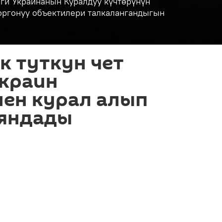
ги Украинанын Куралдуу күчтөрүнүн
коргонуу объектилери талкалангандыгын
к туткун чет
украин
нен курал алып
аяндады