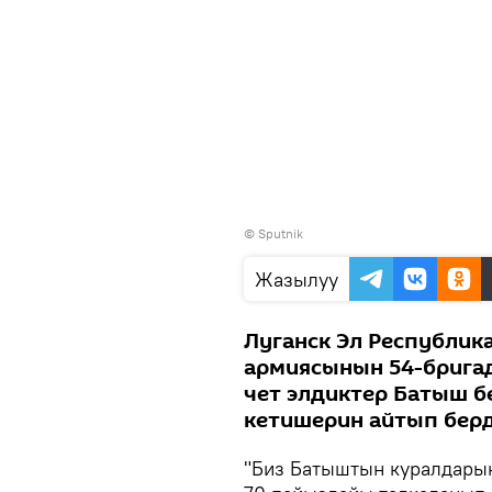
©
Sputnik
Жазылуу
Луганск Эл Республик
армиясынын 54-брига
чет элдиктер Батыш б
кетишерин айтып берд
"Биз Батыштын куралдары