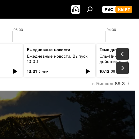
РУС
КЫРГ
03:00
04:00
Ежедневные новости
Тема дня
Ежедневные новости. Выпуск
Эль-Ниньо, жара и 
10:00
действительно вли
 өнүгүү
погоду в Кыргызст
10:01
10:13
3 мин
38 мин
г. Бишкек
89.3