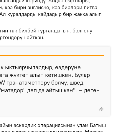
калгандай көрүндү. Андан сырткары,
 кээ бири англисче, кээ бирлери литва
Ал куралдарды кайдадыр бир жакка алып
гин так билбей тургандыгын, болгону
ргөндөрүн айткан.
ик ыктыярчылардыр, өздөрүнө
га жүктөп алып кетишкен. Булар
W гранатаметтору болчу, швед
матадор" деп да айтышкан", — деген
тайын аскердик операциясынан улам Батыш
урал-жарак жеткирүүнү улантууда. Москва