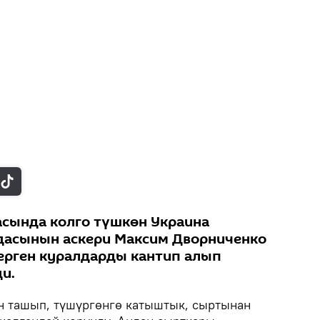
асында колго түшкөн Украина
дасынын аскери Максим Дворниченко
ерген куралдарды кантип алып
и.
н ташып, түшүргөнгө катыштык, сыртынан