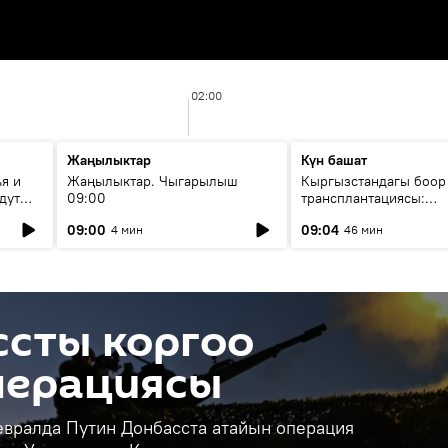
02:00
Жаңылыктар
Күн башат
я и
Жаңылыктар. Чыгарылыш
Кыргызстандагы боор
дут
09:00
трансплантациясы:
жетишкендиктер жана
09:00
09:04
4 мин
46 мин
келечеги
ссты коргоо
перациясы
евралда Путин Донбасста атайын операция