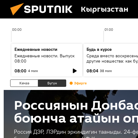
Кыргызстан
00:00
01:00
Ежедневные новости
Будь в курсе
Ежедневные новости. Выпуск
Среда вместо воскресень
08:00
другие новшества: как бу
проходить выборы в КР?
08:00
08:04
4 мин
38 мин
Кечээ
Бүгүн
Эфирге
Россиянын Донба
боюнча атайын о
Россия ДЭР, ЛЭРдин эркиндигин тааныды. 24-ф