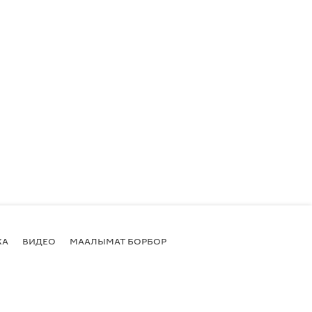
КА
ВИДЕО
МААЛЫМАТ БОРБОР