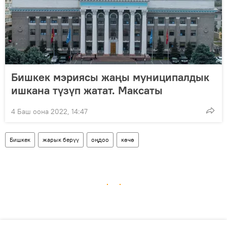
Бишкек мэриясы жаңы муниципалдык
ишкана түзүп жатат. Максаты
4 Баш оона 2022, 14:47
Бишкек
жарык берүү
оңдоо
көчө