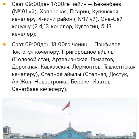
Саат 09:00дөн 17:00гө чейин — Бөкөнбаев
(№191 үй), Хаперская, Гагарин, Купянская
көчөлөрү, 4-кичи район ( №17 үй), Эне-Сай
конушу (2,4,13-көчөлөр, Култегин, 5-13
көчөлөр);
Саат 09:00дөн 18:00гө чейин — Панфилов,
Токтогул көчөлөрү, Пригородное айылы
(Полевой стан, Артезианская, Гамзатов,
Дорожная, Кавказская, Лермонтов, Ташкентская
көчөлөрү), Степное айылы (Степная, Достук,
Ак-Жол, Новостройка, Береке, Изатов,
Санатбаев көчөлөрү).