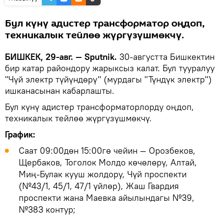
Бул күнү адистер трансформатор оңдоп,
техникалык тейлөө жүргүзүшмөкчү.
БИШКЕК, 29-авг. — Sputnik.
30-августта Бишкектин
бир катар райондору жарыксыз калат. Бул тууралуу
"Чүй электр түйүндөрү" (мурдагы "Түндүк электр")
ишканасынан кабарлашты.
Бул күнү адистер трансформаторлорду оңдоп,
техникалык тейлөө жүргүзүшмөкчү.
График:
Саат 09:00дөн 15:00гө чейин — Орозбеков,
Щербаков, Тоголок Молдо көчөлөрү, Алтай,
Миң-Булак кууш жолдору, Чүй проспекти
(№43/1, 45/1, 47/1 үйлөр), Жаш Гвардия
проспекти жана Маевка айылындагы №39,
№383 контур;