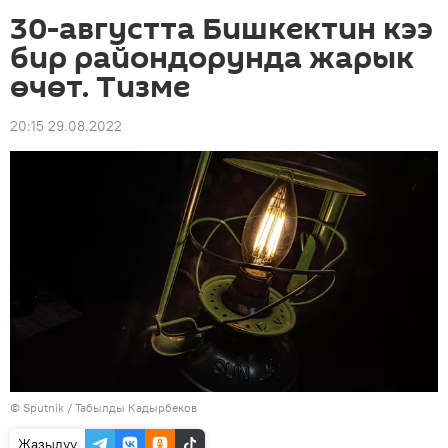
30-августта Бишкектин кээ
бир райондорунда жарык
өчөт. Тизме
20:15 29.08.2022
©
Sputnik / Табылды Кадырбеков
Жазылуу