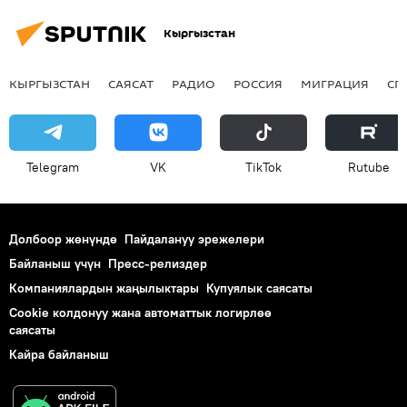
Кыргызстан
КЫРГЫЗСТАН
САЯСАТ
РАДИО
РОССИЯ
МИГРАЦИЯ
СП
Telegram
VK
ТikТоk
Rutube
Долбоор жөнүндө
Пайдалануу эрежелери
Байланыш үчүн
Пресс-релиздер
Компаниялардын жаңылыктары
Купуялык саясаты
Cookie колдонуу жана автоматтык логирлөө
саясаты
Кайра байланыш