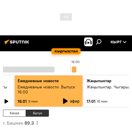
КЫРГ
Кыргызстан
16:00
Ежедневные новости
Жаңылыктар
дагы
Ежедневные новости. Выпуск
Жаңылыктар. Чыгарыл
16:00
ызмат
эфир
16:01
17:01
3 мин
10 мин
Кечээ
Бүгүн
г. Бишкек
89.3