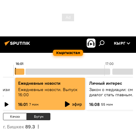
КЫРГ
Кыргызстан
16:01
17:00
Ежедневные новости
Личный интерес
н изи
Ежедневные новости. Выпуск
Закон о медиации: смо
16:00
диалог стать главным
т?
инструментом примире
эфир
16:01
16:08
7 мин
55 мин
Кыргызстане?
Кечээ
Бүгүн
г. Бишкек
89.3