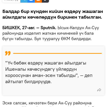
Балдар бир күндөн кийин өздөрү жашаган
айылдагы көчөлөрдүн биринен табылган.
БИШКЕК, 27-авг. — Sputnik.
Ысык-Көлдүн Ак-Суу
районунда изделип жаткан кичинекей үч бала
бүгүн табылды. Бул тууралуу ӨКМ билдирди.
"Үч бөбөк өздөрү жашаган айылдагы
Ишеналы көчөсүндөгү үйлөрдүн
короосунан аман-эсен табылды", — деп
айтылат билдирүүдө.
Эске салсак, кечээтен бери Ак-Суу районуна