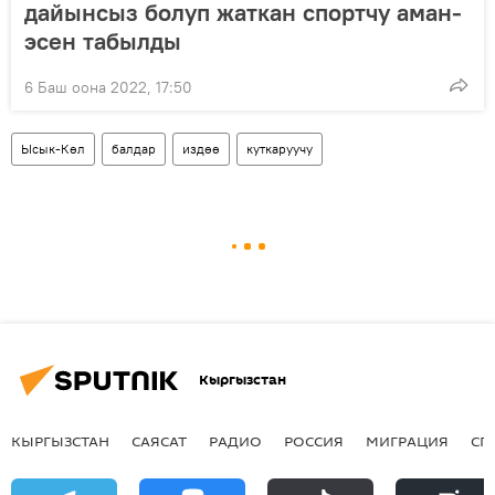
дайынсыз болуп жаткан спортчу аман-
эсен табылды
6 Баш оона 2022, 17:50
Ысык-Көл
балдар
издөө
куткаруучу
Кыргызстан
КЫРГЫЗСТАН
САЯСАТ
РАДИО
РОССИЯ
МИГРАЦИЯ
СП