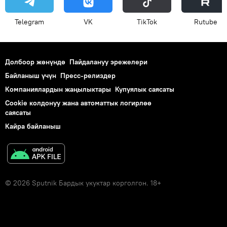
Telegram
VK
ТikТоk
Rutube
Долбоор жөнүндө
Пайдалануу эрежелери
Байланыш үчүн
Пресс-релиздер
Компаниялардын жаңылыктары
Купуялык саясаты
Cookie колдонуу жана автоматтык логирлөө
саясаты
Кайра байланыш
© 2026 Sputnik Бардык укуктар корголгон. 18+