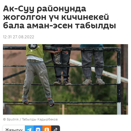
Ак-Суу районунда
жоголгон үч кичинекей
бала аман-эсен табылды
12:31 27.08.2022
©
Sputnik / Табылды Кадырбеков
Жазылуу