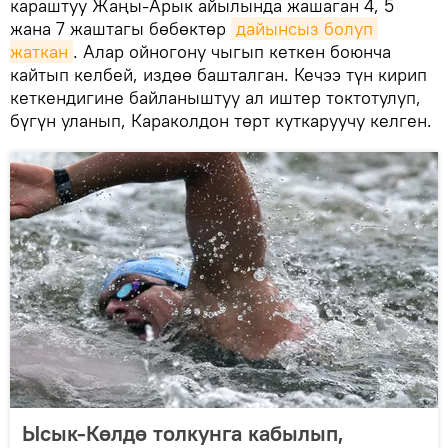
караштуу Жаңы-Арык айылында жашаган 4, 5
жана 7 жаштагы бөбөктөр
дайынсыз болуп 
жаткан
. Алар ойногону чыгып кеткен боюнча
кайтып келбей, издөө башталган. Кечээ түн кирип
кеткендигине байланыштуу ал иштер токтотулуп,
бүгүн уланып, Караколдон төрт куткаруучу келген.
Ысык-Көлдө толкунга кабылып,