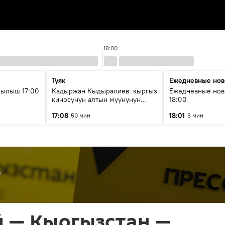
18:00
Туяк
Ежедневные нов
рылыш 17:00
Кадыржан Кыдыралиев: кыргыз
Ежедневные нов
киносунун алтын муунунун
18:00
өкүлү
17:08
18:01
50 мин
5 мин
р
й — Кыргызстан —