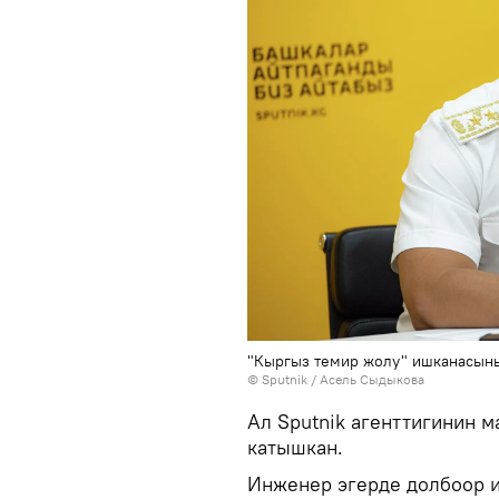
"Кыргыз темир жолу" ишканасын
©
Sputnik
/ Асель Сыдыкова
Ал Sputnik агенттигинин 
катышкан.
Инженер эгерде долбоор 