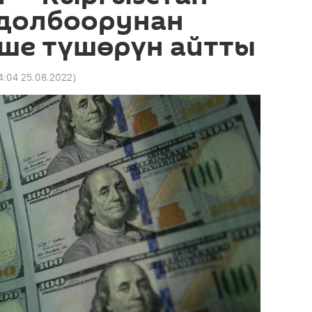
 долбоорунан
еше түшөрүн айтты
4:04 25.08.2022
)