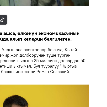
е ашса, өлкөнүн экономикасынын
йда алып келерин белгилеген.
.
Алдын ала эсептөөлөр боюнча, Кытай —
емир жол долбоорунан түшө турган
ирешеси жылына 25 миллион доллардан 50
етиши ыктымал. Бул тууралуу "Кыргыз
 башкы инженери Роман Спасский