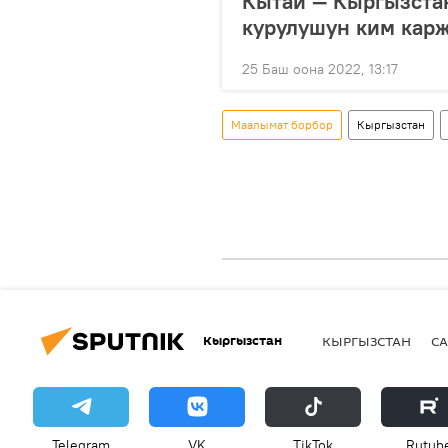
Кытай — Кыргызста
курулушун ким кар
25 Баш оона 2022, 13:17
Маалымат борбор
Кыргызстан
Кыргызстан
КЫРГЫЗСТАН
СА
Telegram
VK
ТikТоk
Rutub