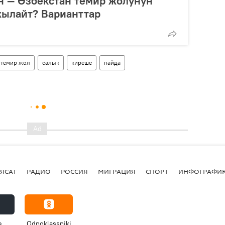
н — Өзбекстан темир жолунун
жылайт? Варианттар
темир жол
салык
киреше
пайда
ЯСАТ
РАДИО
РОССИЯ
МИГРАЦИЯ
СПОРТ
ИНФОГРАФИ
e
Odnoklassniki