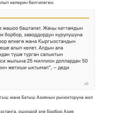
алып келерин белгилеген.
е жашоо башталат. Жаңы каттамдын
к борбор, заводдордун курулушуна
боор өлкөгө жана Кыргызстандын
еше алып келет. Алдын ала
ндан түшө турган салыктын
си жылына 25 миллион доллардан 50
йин жетиши ыктымал", — деди
ыгыш жана Батыш Азиянын рынокторуна жол
зстанга, ошондой эле Борбор Азия