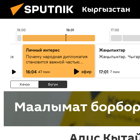
Кыргызстан
16:00
16:31
17:00
Личный интерес
Жаңылыктар
Выпуск
Почему народная дипломатия
Жаңылыктар. Чыга
становится важной частью
международного
эфир
16:04
17:01
47 мин
7 мин
сотрудничества
Кечээ
Бүгүн
Маалымат борбо
Адис Кыта