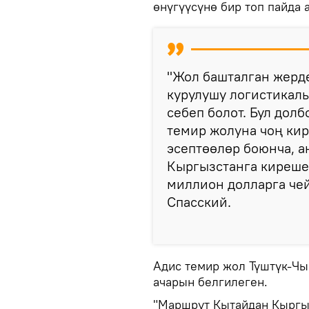
өнүгүүсүнө бир топ пайда 
"Жол башталган жерд
курулушу логистикалы
себеп болот. Бул дол
темир жолуна чоң кир
эсептөөлөр боюнча, а
Кыргызстанга киреше
миллион долларга че
Спасский.
Адис темир жол Түштүк-Ч
ачарын белгилеген.
"Маршрут Кытайдан Кыргы