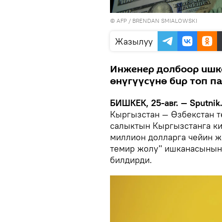
©
AFP
/ BRENDAN SMIALOWSKI
Жазылуу
Инженер долбоор ишк
өнүгүүсүнө бир топ па
БИШКЕК, 25-авг. — Sputnik
Кыргызстан — Өзбекстан т
салыктын Кыргызстанга к
миллион долларга чейин ж
темир жолу" ишканасынын
билдирди.