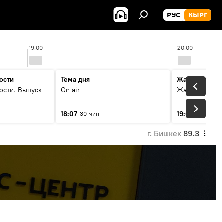
РУС
КЫРГ
19:00
20:00
ости
Тема дня
Жаңылыктар
ости. Выпуск
On air
Жаңылыктар.
18:07
19:01
30 мин
5 мин
г. Бишкек
89.3