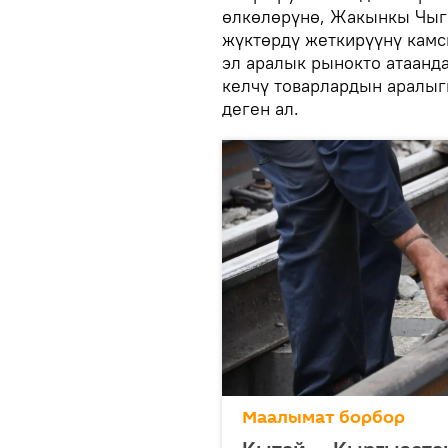
өлкөлөрүнө, Жакынкы Чыгы
жүктөрдү жеткирүүнү камс
эл аралык рынокто атаанд
келчү товарлардын аралыг
деген ал.
Маалымат борбор