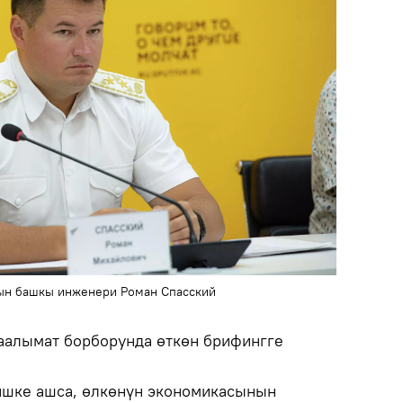
ын башкы инженери Роман Спасский
маалымат борборунда өткөн брифингге
ишке ашса, өлкөнүн экономикасынын