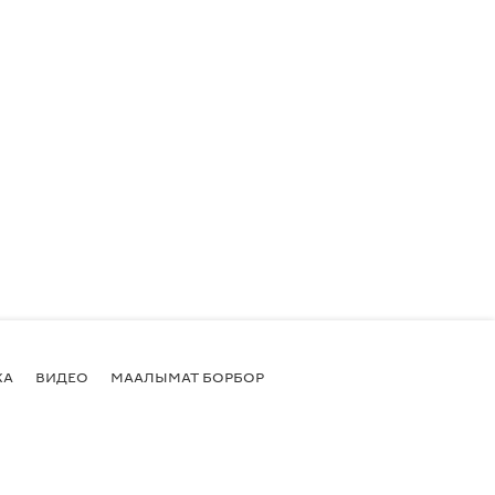
КА
ВИДЕО
МААЛЫМАТ БОРБОР