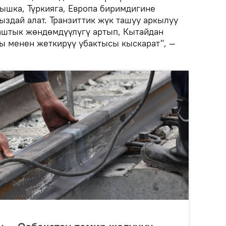
шка, Түркияга, Европа биримдигине
ыздай алат. Транзиттик жүк ташуу аркылуу
аштык жөндөмдүүлүгү артып, Кытайдан
ы менен жеткирүү убактысы кыскарат", —