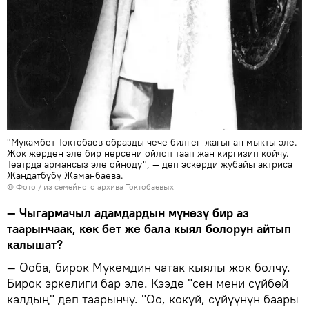
"Мукамбет Токтобаев образды чече билген жагынан мыкты эле.
Жок жерден эле бир нерсени ойлоп таап жан киргизип койчу.
Театрда армансыз эле ойноду", — деп эскерди жубайы актриса
Жандатбүбү Жаманбаева.
© Фото / из семейного архива Токтобаевых
— Чыгармачыл адамдардын мүнөзү бир аз
таарынчаак, көк бет же бала кыял болорун айтып
калышат?
— Ооба, бирок Мукемдин чатак кыялы жок болчу.
Бирок эркелиги бар эле. Кээде "сен мени сүйбөй
калдың" деп таарынчу. "Оо, кокуй, сүйүүнүн баары