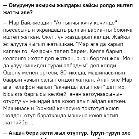
— Өмүрүнүн акыркы жылдары кайсы ролдо иштеп
жатты эле?
— Мар Байжиевдин "Алтынчы күнү кечинде"
пьесасынын экрандаштырылган варианты боюнча
иштеп жаткан. Окуп, үн жаздырып келди. Жайкы
эс алууга чыгып жатышкан. "Мар ага да карып
калган го. Акчасын төлөп берем, Көлгө барып
келгенге жетет деп жаткан, анан берген жок. Мен
да улуу кишиден сурай албадым" деп келди.
Ошону менен эртеси, 30-июлда, машинасынын
баарын чачып салып оңдоп жаткан. Анан эле Мар
ага телефон чалып "акчаңды алып кет" дептир.
Ысыкта баргысы келбей, анан автоунаасынын
отургучун мындай эле коюп алып айдап кеткен.
Машинасын Горький көчөсүнө токтотуп коюп
жолдон өтүп баратканда машина коюп кетип
жатпайбы...
— Андан бери жети жыл өтүптүр. Туруп-туруп эле