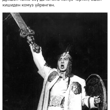
кишиден комуз үйрөнгөн.