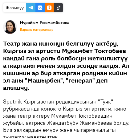
Жазылуу
Нурайым Рысмамбетова
Бардык материалдар
Театр жана кинонун белгилүү актёру,
Кыргыз эл артисти Мукамбет Токтобаев
кандай гана роль болбосун жеткиликтүү
аткарганы менен элдин эсинде калды. Ал
кишинин ар бир аткарган ролунан кийин
эл аны "Машырбек", "генерал" деп
алышчу.
Sputnik Кыргызстан редакциясынын "Туяк"
рубрикасында конокто Кыргыз эл артисти, кино
жана театр актеру Мукамбет Токтобаевдин
жубайы, актриса Жандатбүбү Жаманбаева болду.
Биз залкардын өмүрү жана чыгармачылыгы
тууралуу маектештик.