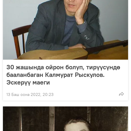
30 жашында ойрон болуп, тирүүсүндө
бааланбаган Калмурат Рыскулов.
Эскерүү маеги
13 Баш оона 2022, 20:23