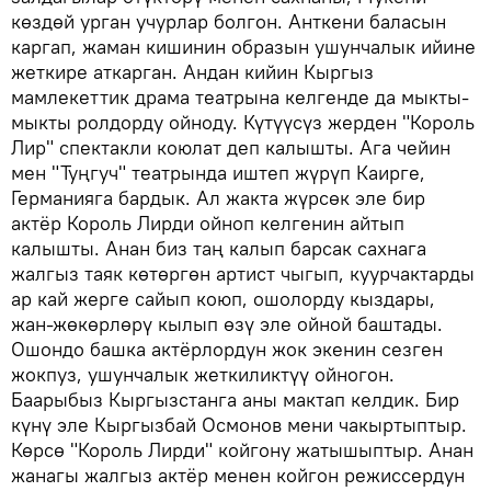
көздөй урган учурлар болгон. Анткени баласын
каргап, жаман кишинин образын ушунчалык ийине
жеткире аткарган. Андан кийин Кыргыз
мамлекеттик драма театрына келгенде да мыкты-
мыкты ролдорду ойноду. Күтүүсүз жерден "Король
Лир" спектакли коюлат деп калышты. Ага чейин
мен "Туңгуч" театрында иштеп жүрүп Каирге,
Германияга бардык. Ал жакта жүрсөк эле бир
актёр Король Лирди ойноп келгенин айтып
калышты. Анан биз таң калып барсак сахнага
жалгыз таяк көтөргөн артист чыгып, куурчактарды
ар кай жерге сайып коюп, ошолорду кыздары,
жан-жөкөрлөрү кылып өзү эле ойной баштады.
Ошондо башка актёрлордун жок экенин сезген
жокпуз, ушунчалык жеткиликтүү ойногон.
Баарыбыз Кыргызстанга аны мактап келдик. Бир
күнү эле Кыргызбай Осмонов мени чакыртыптыр.
Көрсө "Король Лирди" койгону жатышыптыр. Анан
жанагы жалгыз актёр менен койгон режиссердун