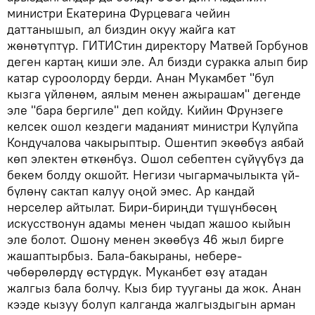
министри Екатерина Фурцевага чейин
даттанышып, ал биздин окуу жайга кат
жөнөтүптүр. ГИТИСтин директору Матвей Горбунов
деген картаң киши эле. Ал бизди суракка алып бир
катар суроолорду берди. Анан Мукамбет "бул
кызга үйлөнөм, аялым менен ажырашам" дегенде
эле "бара бергиле" деп койду. Кийин Фрунзеге
келсек ошол кездеги маданият министри Күлүйпа
Кондучалова чакырыптыр. Ошентип экөөбүз аябай
көп электен өткөнбүз. Ошол себептен сүйүүбүз да
бекем болду окшойт. Негизи чыгармачылыкта үй-
бүлөнү сактап калуу оңой эмес. Ар кандай
нерселер айтылат. Бири-бириңди түшүнбөсөң
искусствонун адамы менен чыдап жашоо кыйын
эле болот. Ошону менен экөөбүз 46 жыл бирге
жашаптырбыз. Бала-бакыраны, небере-
чөбөрөлөрдү өстүрдүк. Муканбет өзү атадан
жалгыз бала болчу. Кыз бир тууганы да жок. Анан
кээде кызуу болуп калганда жалгыздыгын арман