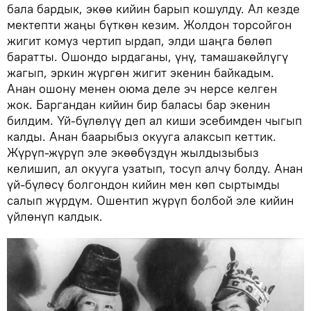
бала бардык, экөө кийин барып кошулду. Ал кезде
мектепти жаңы бүткөн кезим. Жолдон торсойгон
жигит комуз чертип ырдап, элди шаңга бөлөп
баратты. Ошондо ырдаганы, үнү, тамашакөйлүгү
жагып, эркин жүргөн жигит экенин байкадым.
Анан ошону менен оюма деле эч нерсе келген
жок. Баргандан кийин бир баласы бар экенин
билдим. Үй-бүлөлүү деп ал киши эсебимден чыгып
калды. Анан баарыбыз окууга алаксып кеттик.
Жүрүп-жүрүп эле экөөбүздүн жылдызыбыз
келишип, ал окууга узатып, тосуп алчу болду. Анан
үй-бүлөсү болгондон кийин мен көп сыртымды
салып жүрдүм. Ошентип жүрүп болбой эле кийин
үйлөнүп калдык.