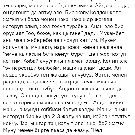
тышкары, машинага абдан кызыкчу. Айдаганга да,
оңдогонго да эптүү эле. Бир жолу Көлдөн келе
жатып үч бала менен чака-чака жер-жемиш
көтөрүп алып, жол тосуп турабыз. Анан эле бир
орус аял "оо, боже, как цыгане" деди. Мукамбет
аны чаап жибереби деп чочуп кеттим. Мукем
колундагы мүшөктү нары коюп жөнөп калганда
"эмне кыласың буга көңүл буруп" деп жооткотуп
кеттим. Аябай ачууланып жаман болду. Келип эле
"эч нерсеңди билбейм, машина алам" деди. Ал
кезде экөөбүз тең жакшы тапчубуз. Эртең менен
радиодо, андан кийин театрда, кечке маал үн
коштоодо иштечүбүз. Андан тышкары, пьеса да
жазчу. Ошондон чогултуп отуруп, "цыган" деген
сөзгө теригип машина алып алдык. Андан кийин
машина мунун хоббиси болуп калды. Машинанын
моторун бир күндө 2-3 жолу чечип, кайра чогултуп
койчу. Тааныштар таң калып эле ишенбей жатчу.
Муну менен бирге пьеса да жазчу. "Көл