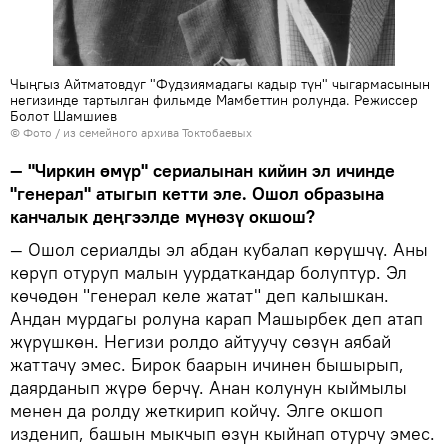
Чыңгыз Айтматовдуг "Фудзиямадагы кадыр түн" чыгармасынын
негизинде тартылган фильмде Мамбеттин ролунда. Режиссер
Болот Шамшиев
© Фото / из семейного архива Токтобаевых
— "Чиркин өмүр" сериалынан кийин эл ичинде
"генерал" атыгып кетти эле. Ошол образына
канчалык деңгээлде мүнөзү окшош?
— Ошол сериалды эл абдан кубалап көрүшчү. Аны
көрүп отуруп малын уурдаткандар болуптур. Эл
көчөдөн "генерал келе жатат" деп калышкан.
Андан мурдагы ролуна карап Машырбек деп атап
жүрүшкөн. Негизи ролдо айтуучу сөзүн аябай
жаттачу эмес. Бирок баарын ичинен бышырып,
даярданып жүрө берчү. Анан колунун кыймылы
менен да ролду жеткирип койчу. Элге окшоп
изденип, башын мыкчып өзүн кыйнап отурчу эмес.