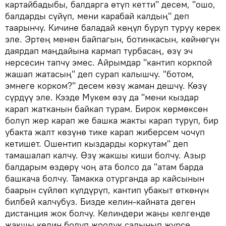
картайбадыбы, балдарга өтүп кетти" десем, "ошо,
балдарды сүйүп, мени карабай калдың" деп
таарынчу. Кичине баладай көңүл буруп туруу керек
эле. Эртең менен байпагын, ботинкасын, көйнөгүн
даярдап маңдайына кармап турбасаң, өзү эч
нерсесин тапчу эмес. Айрымдар "кантип коркпой
жашап жатасың" деп сурап калышчу. "ботом,
эмнеге корком?" десем көзү жаман дешчү. Көзү
сүрдүү эле. Кээде Мукем өзү да "мени кыздар
карап жатканын байкап турам. Бирок көрмөксөн
болуп жер карап же башка жакты карап туруп, бир
убакта жалт көзүнө тике карап жиберсем чочуп
кетишет. Ошентип кыздарды коркутам" деп
тамашалап калчу. Өзү жакшы киши болчу. Азыр
балдарым өздөрү чоң ата болсо да "атам барда
башкача болчу. Тамакка отурганда ар кайсынын
баарын сүйлөп күлдүрүп, кантип убакыт өткөнүн
билбей калчубуз. Бизде келин-кайната деген
дистанция жок болчу. Келиндери жаңы келгенде
жакшы келин болуп жоолук салынып жүрсө,