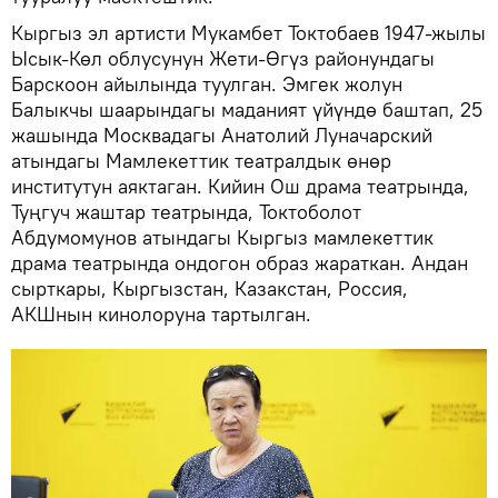
Кыргыз эл артисти Мукамбет Токтобаев 1947-жылы
Ысык-Көл облусунун Жети-Өгүз районундагы
Барскоон айылында туулган. Эмгек жолун
Балыкчы шаарындагы маданият үйүндө баштап, 25
жашында Москвадагы Анатолий Луначарский
атындагы Мамлекеттик театралдык өнөр
институтун аяктаган. Кийин Ош драма театрында,
Туңгуч жаштар театрында, Токтоболот
Абдумомунов атындагы Кыргыз мамлекеттик
драма театрында ондогон образ жараткан. Андан
сырткары, Кыргызстан, Казакстан, Россия,
АКШнын кинолоруна тартылган.