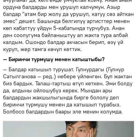
ордуна балдарды мен урушуп калчумун. Азыр
балдар "атам бир жолу да урушуп, катуу сөз айткан
эмес" дешет. Башында белгилүү артисттер менен
көп кабаттуу үйдүн 5-кабатында турчубуз. Анан
ден соолугума байланыштуу ал жакта тура албай
калдым. Ошондо балдар акчасын берип, өзү үй
куруп, жер тамга көчүп кеттик.
— Биринчи турмушу менен катыштыбы?
— Балдар катышып турушат. Гүлнурдагы (Гүлнур
Сатылганова — ред.) небере үйлөнгөн. Бул жактан
биз бардык. Талаш-тартыш өтүп кеткен. Эми болду
да, алдыны ойлошубуз керек. Мындан ары
балдардын жакшылыгында бирге бололу деп
биринчи турмушу менен да катышып турабыз.
Болбосо балдардын баары эле менин колумда.