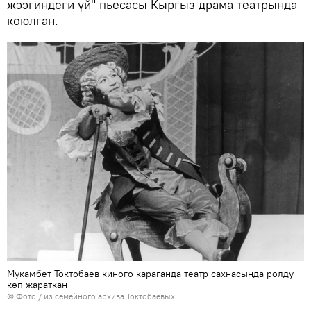
жээгиндеги үй" пьесасы Кыргыз драма театрында
коюлган.
Мукамбет Токтобаев киного караганда театр сахнасында ролду
көп жараткан
© Фото / из семейного архива Токтобаевых