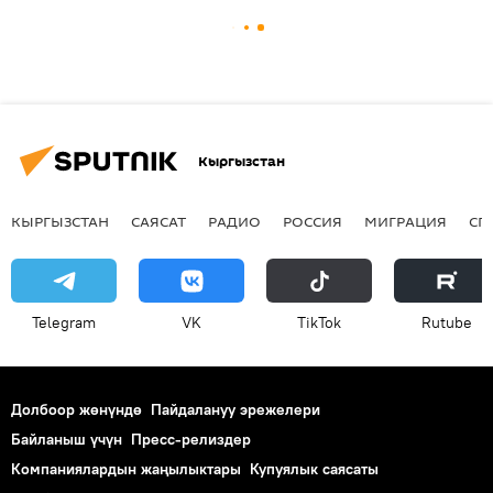
Кыргызстан
КЫРГЫЗСТАН
САЯСАТ
РАДИО
РОССИЯ
МИГРАЦИЯ
СП
Telegram
VK
ТikТоk
Rutube
Долбоор жөнүндө
Пайдалануу эрежелери
Байланыш үчүн
Пресс-релиздер
Компаниялардын жаңылыктары
Купуялык саясаты