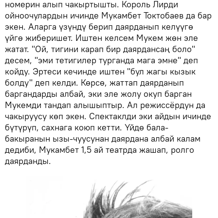
номерин алып чакыртышты. Король Лирди
ойноочулардын ичинде Мукамбет Токтобаев да бар
экен. Аларга үзүндү берип даярданып келүүгө
үйгө жиберишет. Иштен келсем Мукем жөн эле
жатат. "Ой, тигини карап бир даярдансаң боло"
десем, "эми тетигилер турганда мага эмне" деп
койду. Эртеси кечинде иштен "бул жагы кызык
болду" деп келди. Көрсө, жаттап даярданып
баргандарды албай, эки эле жолу окуп барган
Мукемди тандап алышыптыр. Ал режиссёрдун да
чакыруусу көп экен. Спектаклди эки айдын ичинде
бүтүрүп, сахнага коюп кетти. Үйдө бала-
бакыранын ызы-чуусунан даярдана албай калам
дедиби, Мукамбет 1,5 ай театрда жашап, ролго
даярданды.