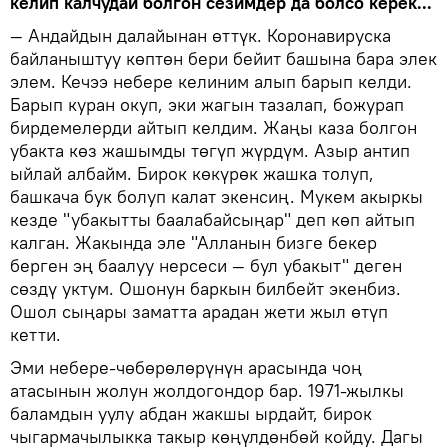
келип калчудай болгон сезимдер да болсо керек...
— Андайдын далайынан өттүк. Коронавируска
байланыштуу көптөн бери бейит башына бара элек
элем. Кечээ небере келиним алып барып келди.
Барып куран окуп, эки жагын тазалап, божурап
бирдемелерди айтып келдим. Жаңы каза болгон
убакта көз жашымды төгүп жүрдүм. Азыр антип
ыйлай албайм. Бирок көкүрөк жашка толуп,
башкача бук болуп калат экенсиң. Мукем акыркы
кезде "убакытты баалабайсыңар" деп көп айтып
калган. Жакында эле "Алланын бизге бекер
берген эң баалуу нерсеси — бул убакыт" деген
сөздү уктум. Ошонун баркын билбейт экенбиз.
Ошол сыңары заматта арадан жети жыл өтүп
кетти.
Эми небере-чөбөрөлөрүнүн арасында чоң
атасынын жолун жолдогондор бар. 1971-жылкы
баламдын уулу абдан жакшы ырдайт, бирок
чыгармачылыкка такыр көңүлдөнбөй койду. Дагы