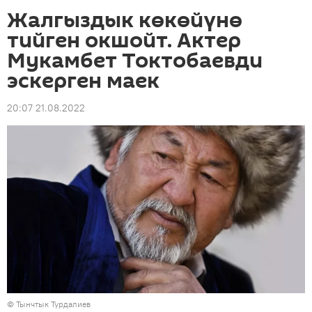
Жалгыздык көкөйүнө
тийген окшойт. Актер
Мукамбет Токтобаевди
эскерген маек
20:07 21.08.2022
© Тынчтык Турдалиев