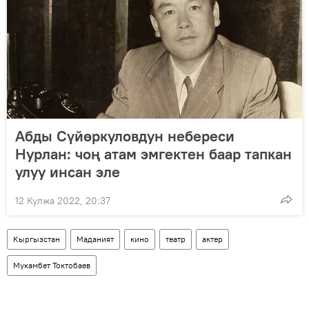
Абды Сүйөркуловдун небереси
Нурлан: чоң атам эмгектен баар тапкан
улуу инсан эле
12 Кулжа 2022, 20:37
Кыргызстан
Маданият
кино
театр
актер
Мукамбет Токтобаев