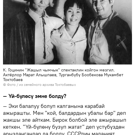
К. Гоцинин "Жашыл чымчык" спектаклин койгон мезгил.
Актёрлор Марат Алышпаев, Турганбүбү Бообекова Мукамбет
Токтобаев
© Фото / из семейного архива Токтобаевых
— Үй-бүлөсү эмне болду?
— Эки балалуу болуп калганына карабай
ажырашты. Мен "кой, балдардын убалы бар" деп
жакшы эле айткам. Бирок болбой эле ажырашып
кеткен. "Үй-бүлөнү бузуп жатат" деп үстүбүздөн
арыздангандар да болду. СССРдин маданият