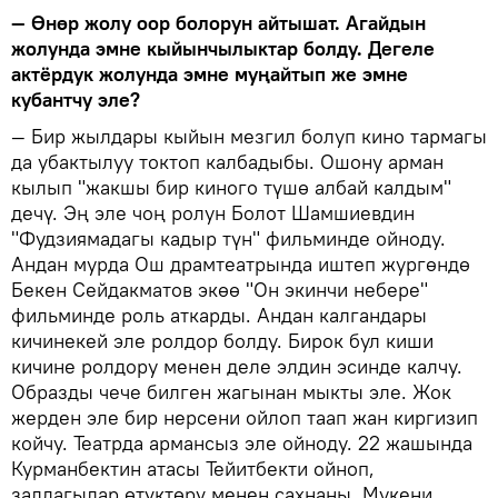
— Өнөр жолу оор болорун айтышат. Агайдын
жолунда эмне кыйынчылыктар болду. Дегеле
актёрдук жолунда эмне муңайтып же эмне
кубантчу эле?
— Бир жылдары кыйын мезгил болуп кино тармагы
да убактылуу токтоп калбадыбы. Ошону арман
кылып "жакшы бир киного түшө албай калдым"
дечү. Эң эле чоң ролун Болот Шамшиевдин
"Фудзиямадагы кадыр түн" фильминде ойноду.
Андан мурда Ош драмтеатрында иштеп жургөндө
Бекен Сейдакматов экөө "Он экинчи небере"
фильминде роль аткарды. Андан калгандары
кичинекей эле ролдор болду. Бирок бул киши
кичине ролдору менен деле элдин эсинде калчу.
Образды чече билген жагынан мыкты эле. Жок
жерден эле бир нерсени ойлоп таап жан киргизип
койчу. Театрда армансыз эле ойноду. 22 жашында
Курманбектин атасы Тейитбекти ойноп,
залдагылар өтүктөрү менен сахнаны, Мукени