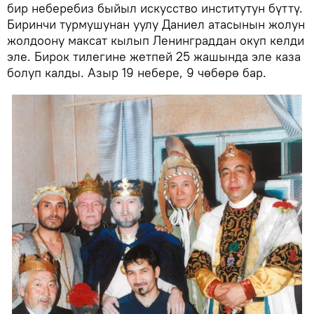
бир неберебиз быйыл искусство институтун бүттү.
Биринчи турмушунан уулу Даниел атасынын жолун
жолдоону максат кылып Ленинграддан окуп келди
эле. Бирок тилегине жетпей 25 жашында эле каза
болуп калды. Азыр 19 небере, 9 чөбөрө бар.