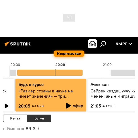
КЫРГ
Кыргызстан
20:00
20:29
21:00
Будь в курсе
Ачык кеп
уск
«Размер страны в науке не
Сейрек кездешүүчү ку
имеет значения» — три
менен: анын миграция
эксперта о сотрудничестве
жолу эмнеден кабар б
эфир
20:05
21:05
43 мин
43 мин
России и Кыргызстана в
образовании и исследованиях
Кечээ
Бүгүн
г. Бишкек
89.3