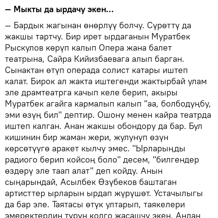
— Мыкты да ырдачу экен…
— Бардык жагынан өнөрлүү болчу. Сүрөттү да
жакшы тартчу. Бир ирет ырдаганын Муратбек
Рыскулов көрүп калып Опера жана балет
театрына, Сайра Кийизбаевага алып барган.
Сынактан өтүп операда солист катары иштеп
калат. Бирок ал жакта иштегенди жактырбай улам
эле драмтеатрга качып келе берип, акыры
Муратбек агайга кармалып калып "аа, болбодуңбу,
эми өзүң бил" дептир. Ошону менен кайра театрда
иштеп калган. Анан жакшы обондору да бар. Бул
кишинин бир жаман жери, жулунуп өзүн
көрсөтүүгө аракет кылчу эмес. "Ырларыңды
радиого берип койсоң боло" десем, "билгендер
өздөрү эле таап алат" деп койду. Анын
сыңарындай, Асылбек Өзүбеков баштаган
артисттер ырларын ырдап жүрүшөт. Устачылыгы
да бар эле. Таятасы өтүк ултарып, таякелери
эмеректердин түрүн колго жасашчу экен. Андан