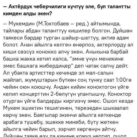
— Актёрдук чеберчилиги күчтүү эле, бул талантты
кимден алды экен?
— Мукемдин (М.Токтобаев — ред.) айтымында,
тайлары абдан таланттуу кишилер болгон. Дүйшөн
таякеси бардар турган шайыр-шаттуу, актив адам
болот. Анан айылга келген өнөрпоз, актерлорду ал
киши сөзсүз конокко алчу экен. Аныкына барбай
башка жакка кетип калса, "эмне үчүн меникине
эмес башкага жибердиңер" деп чатак салчу дейт.
Ал убакта артисттер кечинде эл мал-салын
жайлап, жумуштарын бүткөн соң түнкү саат 1:00гө
чейин оюн коюшчу. Андан кийин коноктогон үйгө
келип концерттин 2-бөлүгүн улантышчу. Коноктор
отурган үйгө балдарды киргизчү эмес. Ошол кезде
Мукем эшиктин тешигинен, терезеден шыкаалап
көрчү экен. Баягылар экинчи айылга кеткенде
арабага түшөбү, эшекке минеби, буту жеткен
айылга чейин барып, ээрчип көргөнүн айтчу.
Дүйшөн таяке өзү да кичине комуз чертип, ошол