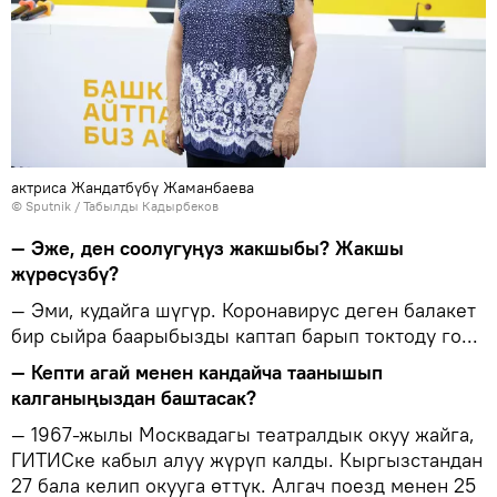
актриса Жандатбүбү Жаманбаева
©
Sputnik / Табылды Кадырбеков
— Эже, ден соолугуңуз жакшыбы? Жакшы
жүрөсүзбү?
— Эми, кудайга шүгүр. Коронавирус деген балакет
бир сыйра баарыбызды каптап барып токтоду го...
— Кепти агай менен кандайча таанышып
калганыңыздан баштасак?
— 1967-жылы Москвадагы театралдык окуу жайга,
ГИТИСке кабыл алуу жүрүп калды. Кыргызстандан
27 бала келип окууга өттүк. Алгач поезд менен 25