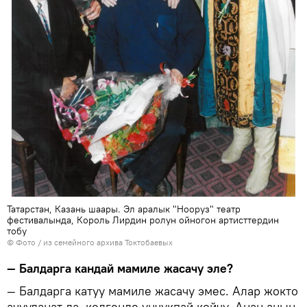
Татарстан, Казань шаары. Эл аралык "Нооруз" театр
фестивалында, Король Лирдин ролун ойногон артисттердин
тобу
© Фото / из семейного архива Токтобаевых
— Балдарга кандай мамиле жасачу эле?
— Балдарга катуу мамиле жасачу эмес. Алар жокто
ачууланат да, келгенде унчукпай койчу. Анан анын