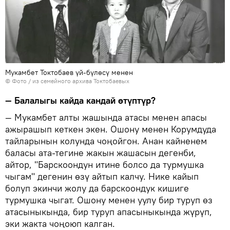
Мукамбет Токтобаев үй-бүлөсү менен
© Фото / из семейного архива Токтобаевых
— Балалыгы кайда кандай өтүптүр?
— Мукамбет алты жашында атасы менен апасы
ажырашып кеткен экен. Ошону менен Корумдуда
тайларынын колунда чоңойгон. Анан кайненем
баласы ата-тегине жакын жашасын дегенби,
айтор, "Барскоондун итине болсо да турмушка
чыгам" дегенин өзү айтып калчу. Нике кайып
болуп экинчи жолу да барскоондук кишиге
турмушка чыгат. Ошону менен уулу бир туруп өз
атасыныкында, бир туруп апасыныкында жүрүп,
эки жакта чоңоюп калган.