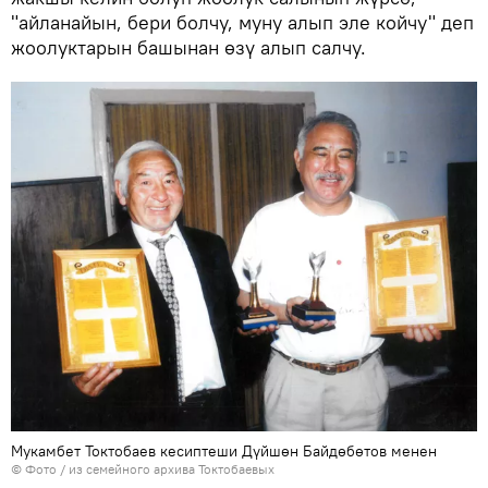
"айланайын, бери болчу, муну алып эле койчу" деп
жоолуктарын башынан өзү алып салчу.
Мукамбет Токтобаев кесиптеши Дүйшөн Байдөбөтов менен
© Фото / из семейного архива Токтобаевых