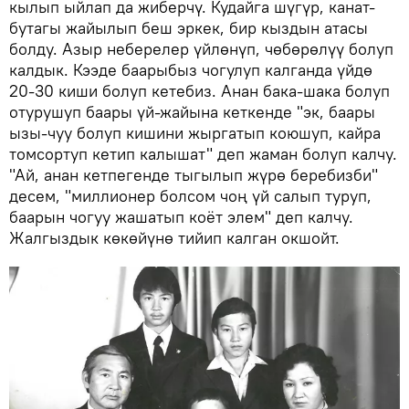
кылып ыйлап да жиберчү. Кудайга шүгүр, канат-
бутагы жайылып беш эркек, бир кыздын атасы
болду. Азыр неберелер үйлөнүп, чөбөрөлүү болуп
калдык. Кээде баарыбыз чогулуп калганда үйдө
20-30 киши болуп кетебиз. Анан бака-шака болуп
отурушуп баары үй-жайына кеткенде "эк, баары
ызы-чуу болуп кишини жыргатып коюшуп, кайра
томсортуп кетип калышат" деп жаман болуп калчу.
"Ай, анан кетпегенде тыгылып жүрө беребизби"
десем, "миллионер болсом чоң үй салып туруп,
баарын чогуу жашатып коёт элем" деп калчу.
Жалгыздык көкөйүнө тийип калган окшойт.