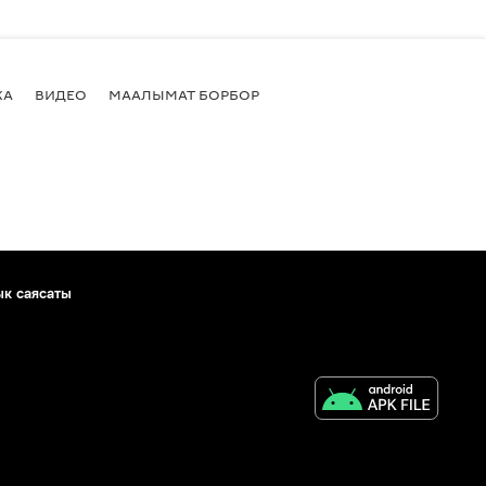
КА
ВИДЕО
МААЛЫМАТ БОРБОР
ык саясаты