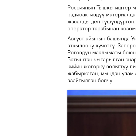
Россиянын Тышкы иштер ми
радиоактивдүү материалда
жасалды деп түшүндүргөн.
оператор тарабынан көзөм
Август айынын башында Ук
аткылоону күчөттү. Запор
Роговдун маалыматы боюнч
Батыштан чыгарылган снар
кийин жогорку вольттуу л
жабыркаган, мындан улам 
азайтылган болчу.