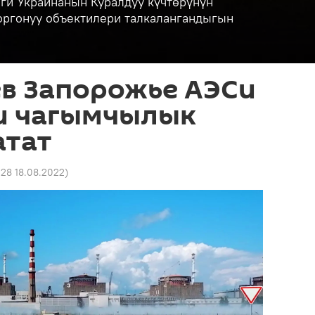
ги Украинанын Куралдуу күчтөрүнүн
коргонуу объектилери талкалангандыгын
ев Запорожье АЭСи
и чагымчылык
атат
:28 18.08.2022
)