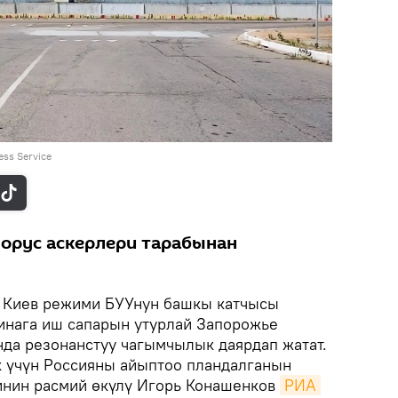
ess Service
 орус аскерлери тарабынан
.
Киев режими БУУнун башкы катчысы
инага иш сапарын утурлай Запорожье
нда резонанстуу чагымчылык даярдап жатат.
 үчүн Россияны айыптоо пландалганын
инин расмий өкүлү Игорь Конашенков
РИА 