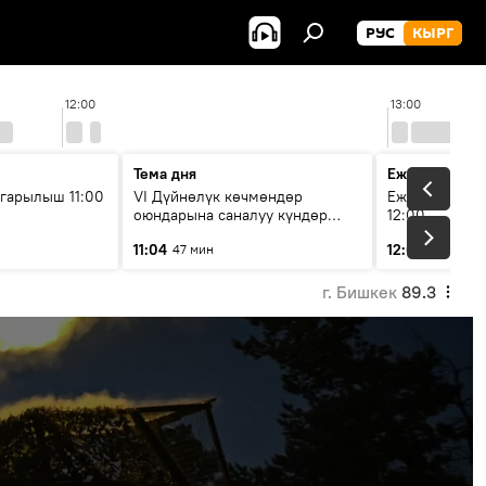
РУС
КЫРГ
12:00
13:00
Тема дня
Ежедневные 
гарылыш 11:00
VI Дүйнөлүк көчмөндөр
Ежедневные н
оюндарына саналуу күндөр
12:00
калды: даярдык иштери кайсы
11:04
12:01
47 мин
3 мин
этапка жетти?
г. Бишкек
89.3