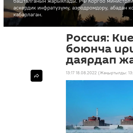
башталганын жарыялады. РФ Коргоо министрли
аскердик инфратүзүмү, аэродромдору, абадан 
кабарлаган.
Россия: Ки
боюнча ир
даярдап ж
13:17 18.08.2022
(Жаңыртылды:
13