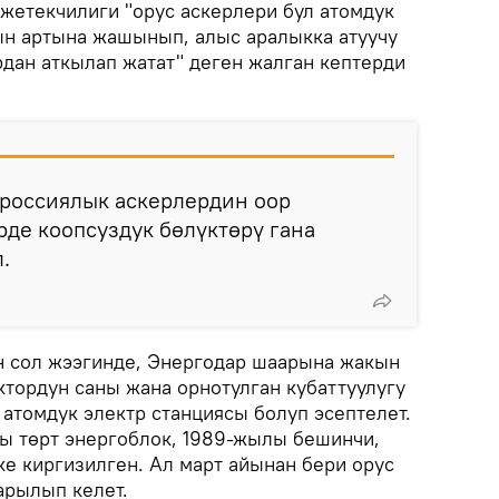
жетекчилиги "орус аскерлери бул атомдук
ын артына жашынып, алыс аралыкка атуучу
дан аткылап жатат" деген жалган кептерди
 россиялык аскерлердин оор
рде коопсуздук бөлүктөрү гана
.
 сол жээгинде, Энергодар шаарына жакын
ктордун саны жана орнотулган кубаттуулугу
атомдук электр станциясы болуп эсептелет.
ы төрт энергоблок, 1989-жылы бешинчи,
 киргизилген. Ал март айынан бери орус
арылып келет.