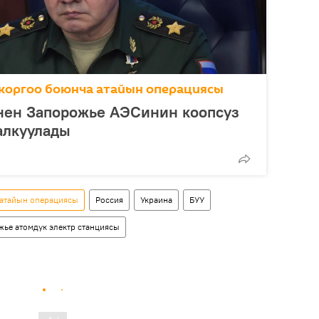
коргоо боюнча атайын операциясы
нен Запорожье АЭСинин коопсуз
алкуулады
 атайын операциясы
Россия
Украина
БУУ
ье атомдук электр станциясы