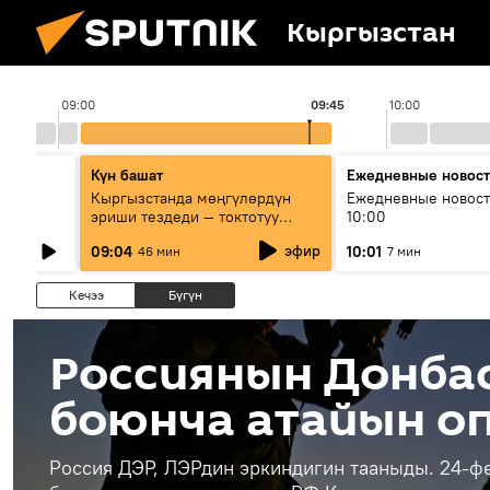
Кыргызстан
09:00
09:45
10:00
Күн башат
Ежедневные новос
лыш
Кыргызстанда мөңгүлөрдүн
Ежедневные новост
эриши тездеди — токтотуу
10:00
мүмкүн эмеспи?
эфир
09:04
10:01
46 мин
7 мин
Кечээ
Бүгүн
Россиянын Донба
боюнча атайын о
Россия ДЭР, ЛЭРдин эркиндигин тааныды. 24-ф