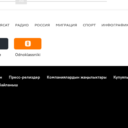
ЯСАТ
РАДИО
РОССИЯ
МИГРАЦИЯ
СПОРТ
ИНФОГРАФИ
e
Odnoklassniki
н
Пресс-релиздер
Компаниялардын жаңылыктары
Купуял
 байланыш