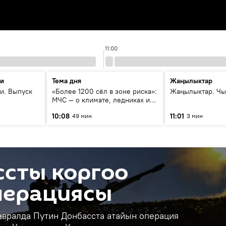
11:00
ти
Тема дня
Жаңылыктар
и. Выпуск
«Более 1200 сёл в зоне риска»:
Жаңылыктар. Чы
МЧС — о климате, ледниках и
системе оповещения
10:08
11:01
49 мин
3 мин
населения
ссты коргоо
перациясы
евралда Путин Донбасста атайын операция