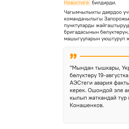
Новостиге
билдирди.
Чагымчылыкты даярдоо үчү
командачылыгы Запорожье
пунктуларды жайгаштырууд
бригадасынын бөлүктөрүн
машыгууларын уюштуруп ж
"Мындан тышкары, Ук
бөлүктөрү 19-августк
АЭСтеги авария факты
керек. Ошондой эле а
кылып жаткандай түр 
Конашенков.