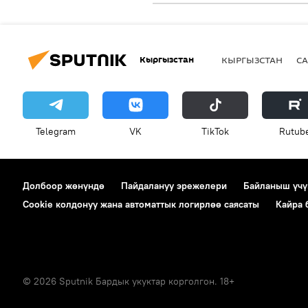
Кыргызстан
КЫРГЫЗСТАН
СА
Telegram
VK
ТikТоk
Rutub
Долбоор жөнүндө
Пайдалануу эрежелери
Байланыш үчү
Cookie колдонуу жана автоматтык логирлөө саясаты
Кайра
© 2026 Sputnik Бардык укуктар корголгон. 18+