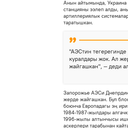
Анын айтымында, Украина 
станцияны ээлеп алды, ан
артиллериялык системалар
таратышкан.
"АЭСтин тегерегинде
куралдары жок. Ал же
жайгашкан", — деди ал
Запорожье АЭСи Днепрдин
жерде жайгашкан. Бул бло
боюнча Европадагы эң ири 
1984-1987-жылдары алгачк
1996-жылы алтынчысы ишке
аскерлери тарабынан кайт