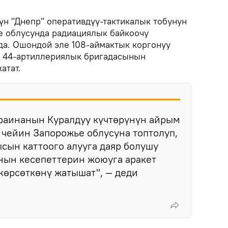
н "Днепр" оперативдүү-тактикалык тобунун
 облусунда радиациялык байкоочу
а. Ошондой эле 108-аймактык коргонуу
, 44-артиллериялык бригадасынын
атат.
раинанын Куралдуу күчтөрүнүн айрым
а чейин Запорожье облусуна топтолуп,
сын каттоого алууга даяр болушу
нын кесепеттерин жоюуга аракет
көрсөткөнү жатышат", — деди