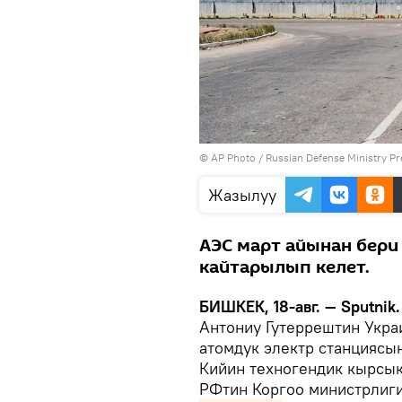
©
AP Photo
/ Russian Defense Ministry Pr
Жазылуу
АЭС март айынан бери
кайтарылып келет.
БИШКЕК, 18-авг. — Sputnik
Антониу Гутеррештин Укра
атомдук электр станциясы
Кийин техногендик кырсык
РФтин Коргоо министрлиг