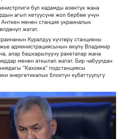
нистрлиги бул кадамды өзөктүк жана
рдын агып кетүүсүнө жол бербөө үчүн
 Анткен менен станция украиналык
өлдөнүп жатат.
раинанын Куралдуу күчтөрү станцияны
ожье администрациясынын өкүлү Владимир
а, алар башкарылуучу ракеталар жана
яддар менен аткылап жатат. Бир чабуулдан
иниядагы "Каховка" подстанциясы
эки энергетикалык блоктун кубаттуулугу