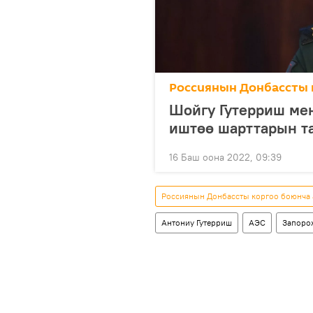
Россиянын Донбассты 
Шойгу Гутерриш ме
иштөө шарттарын т
16 Баш оона 2022, 09:39
Россиянын Донбассты коргоо боюнча
Антониу Гутерриш
АЭС
Запорож