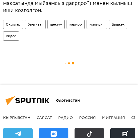
максатында мыйзамсыз даярдоо") менен кылмыш
иши козголгон.
Окуялар
баңгизат
шектүү
кармоо
милиция
Бишкек
Видео
Кыргызстан
КЫРГЫЗСТАН
САЯСАТ
РАДИО
РОССИЯ
МИГРАЦИЯ
СП