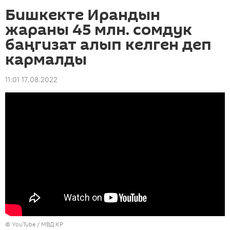
Бишкекте Ирандын
жараны 45 млн. сомдук
баңгизат алып келген деп
кармалды
11:01 17.08.2022
© YouTube /
МВД КР