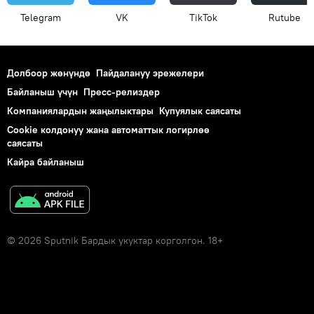
Telegram
VK
ТikТоk
Rutube
Долбоор жөнүндө
Пайдалануу эрежелери
Байланыш үчүн
Пресс-релиздер
Компаниялардын жаңылыктары
Купуялык саясаты
Cookie колдонуу жана автоматтык логирлөө
саясаты
Кайра байланыш
© 2026 Sputnik Бардык укуктар корголгон. 18+