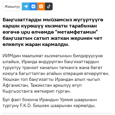
Жазылуу
Баңгизаттарды мыйзамсыз жүгүртүүгө
каршы күрөшүү кызматы тарабынан
өзгөчө ири өлчөмдө "метамфетамин"
баңгизатын сатып жаткан жеринен чет
өлкөлүк жаран кармалды.
ИИМдин маалымат кызматынын билдирүүсүнө
ылайык, Иранда өндүрүлгөн баңгизаттардын
туруктуу транзит каналын тапканга жана бөгөт
коюуга багытталган атайын операция өткөрүлгөн.
Уюшкан топ баңгизатты Ирандан алып чыгып
Афганистан, Тажикстан аркылуу өтүп
Кыргызстанга жеткирип турган.
Бул факт боюнча Ирандын Урмия шаарынын
тургуну F.K.D. Бишкек шаарынан кармалды.