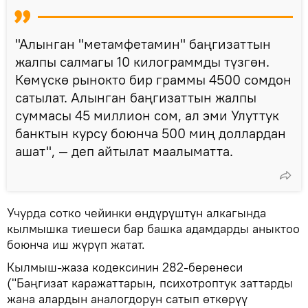
"Алынган "метамфетамин" баңгизаттын
жалпы салмагы 10 килограммды түзгөн.
Көмүскө рынокто бир граммы 4500 сомдон
сатылат. Алынган баңгизаттын жалпы
суммасы 45 миллион сом, ал эми Улуттук
банктын курсу боюнча 500 миң доллардан
ашат", — деп айтылат маалыматта.
Учурда сотко чейинки өндүрүштүн алкагында
кылмышка тиешеси бар башка адамдарды аныктоо
боюнча иш жүрүп жатат.
Кылмыш-жаза кодексинин 282-беренеси
("Баңгизат каражаттарын, психотроптук заттарды
жана алардын аналогдорун сатып өткөрүү