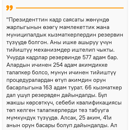
"Президенттин кадр саясаты жөнүндө
жарлыгынын өзөгү мамлекеттик жана
муниципалдык кызматкерлердин резервин
түзүүдө болгон. Аны ишке ашыруу үчүн
тийиштүү механизмдер иштелип чыкты.
Учурда кадрлар резервинде 577 адам бар.
Алардын ичинен 254 адам акимдикке
талапкер болсо, мунун ичинен тийиштүү
процедуралардан өтүп акимдин орун
басарлыгына 163 адам турат. 66 кызматкер
дал ушул резервден дайындалды. Бул
жакшы көрсөткүч, себеби квалификациясы
төп келген талапкерлерди тез табууга
мүмкүндүк түзүүдө. Алсак, 25 аким, 41и
анын орун басары болуп дайындалды. Ал