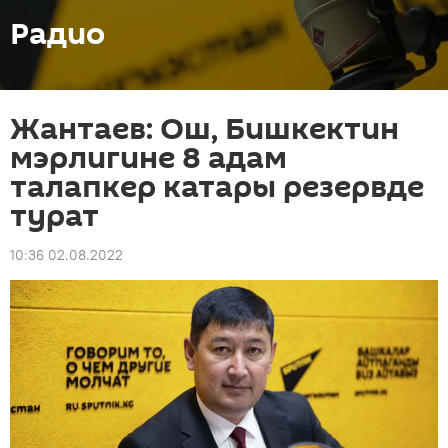
Радио
Жантаев: Ош, Бишкектин
мэрлигине 8 адам
талапкер катары резервде
турат
10:36 02.08.2022