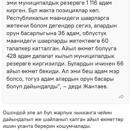
эми муниципалдык резервге 1 116 адам
кирген. Бул жакта позициялар көп.
Республикалык маанидеги шаарларга
жетекчи болом дегендер сегиз, алардын
орун басарлыгына 36 адам, облустук
маанидеги шаарларды жетектөөгө 60
талапкер катталган. Айыл өкмөт болууга
428 адам далалат кылып муниципалдык
резервге киргизилди. Булардын ичинен 66
айыл өкмөт бекиди. Ал эми беш адам мэр
болсо, тогуз адам алардын орун басары
болуп дайындалды", — деди Жантаев.
Ошондой эле ал бул жарлык чыкканга чейин
дайындалып же шайланып калган айыл өкмөттөр
ишин уланта берерин кошумчалады.