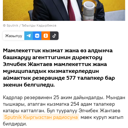
©
Sputnik / Табылды Кадырбеков
Жазылуу
Мамлекеттик кызмат жана өз алдынча
башкаруу агенттигинин директору
Элчибек Жантаев мамлекеттик жана
муниципалдык кызматкерлердин
аймактык резервинде 577 талапкер бар
экенин белгиледи.
Кадрлар резервинен 25 аким дайындалды. Мындан
тышкары, аталган кызматка 254 адам талапкер
катары катталган. Бул тууралуу Элчибек Жантаев
Sputnik Кыргызстан радиосуна
маек куруп жатып
билдирди.