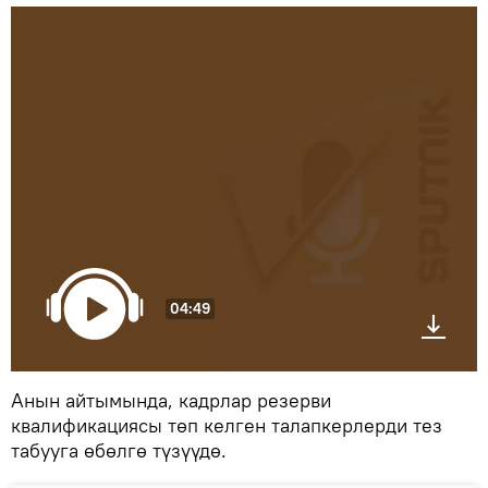
04:49
Анын айтымында, кадрлар резерви
квалификациясы төп келген талапкерлерди тез
табууга өбөлгө түзүүдө.