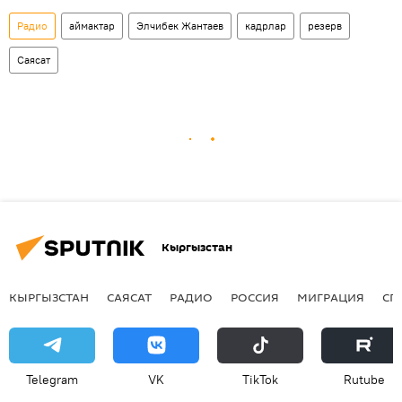
Радио
аймактар
Элчибек Жантаев
кадрлар
резерв
Саясат
Кыргызстан
КЫРГЫЗСТАН
САЯСАТ
РАДИО
РОССИЯ
МИГРАЦИЯ
СП
Telegram
VK
ТikТоk
Rutube