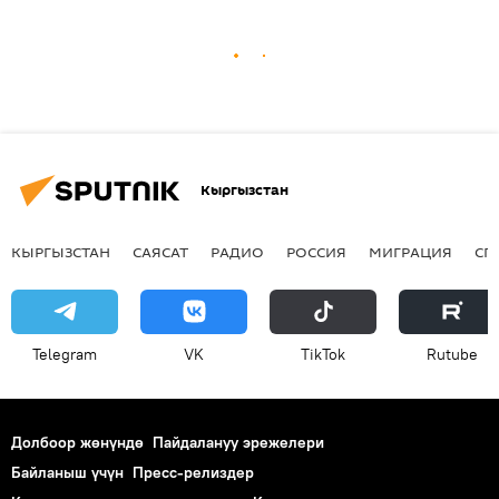
Кыргызстан
КЫРГЫЗСТАН
САЯСАТ
РАДИО
РОССИЯ
МИГРАЦИЯ
СП
Telegram
VK
ТikТоk
Rutube
Долбоор жөнүндө
Пайдалануу эрежелери
Байланыш үчүн
Пресс-релиздер