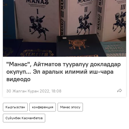
"Манас", Айтматов тууралуу докладдар
окулуп... Эл аралык илимий иш-чара
видеодо
30 Жалган Куран 2022, 18:08
Кыргызстан
конференция
Манас эпосу
Сүйүнбек Касмамбетов