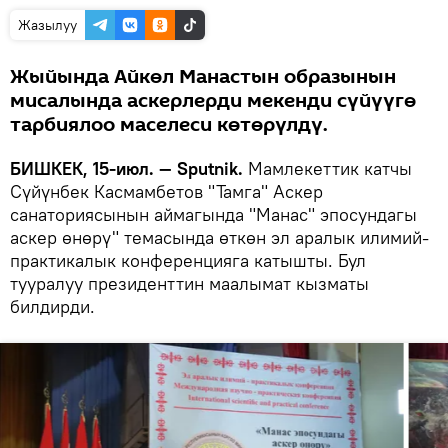
Жазылуу
Жыйында Айкөл Манастын образынын
мисалында аскерлерди мекенди сүйүүгө
тарбиялоо маселеси көтөрүлдү.
БИШКЕК, 15-июл. — Sputnik.
Мамлекеттик катчы
Сүйүнбек Касмамбетов "Тамга" Аскер
санаториясынын аймагында "Манас" эпосундагы
аскер өнөрү" темасында өткөн эл аралык илимий-
практикалык конференцияга катышты. Бул
тууралуу президенттин маалымат кызматы
билдирди.