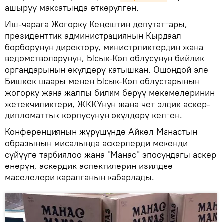
ашыруу максатында өткөрүлгөн.
Иш-чарага Жогорку Кеңештин депутаттары,
президенттик администрациянын Кырдаал
борборунун директору, министрликтердин жана
ведомстволорунун, Ысык-Көл облусунун бийлик
органдарынын өкүлдөрү катышкан. Ошондой эле
Бишкек шаары менен Ысык-Көл облустарынын
жогорку жана жалпы билим берүү мекемелеринин
жетекчиликтери, ЖККУнун жана чет элдик аскер-
дипломаттык корпусунун өкүлдөрү келген.
Конференциянын жүрүшүндө Айкөл Манастын
образынын мисалында аскерлерди мекенди
сүйүүгө тарбиялоо жана "Манас" эпосундагы аскер
өнөрүн, аскердик аспектилерин изилдөө
маселелери каралганын кабарлады.