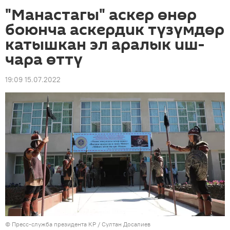
"Манастагы" аскер өнөр
боюнча аскердик түзүмдөр
катышкан эл аралык иш-
чара өттү
19:09 15.07.2022
©
Пресс-служба президента КР / Султан Досалиев