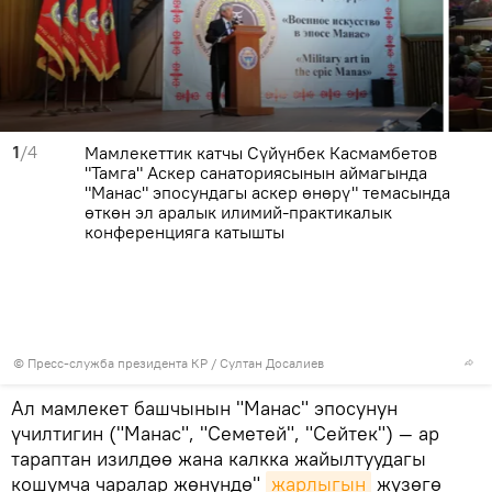
1
/4
Мамлекеттик катчы Сүйүнбек Касмамбетов
"Тамга" Аскер санаториясынын аймагында
"Манас" эпосундагы аскер өнөрү" темасында
өткөн эл аралык илимий-практикалык
конференцияга катышты
©
Пресс-служба президента КР / Султан Досалиев
Ал мамлекет башчынын "Манас" эпосунун
үчилтигин ("Манас", "Семетей", "Сейтек") — ар
тараптан изилдөө жана калкка жайылтуудагы
кошумча чаралар жөнүндө"
жарлыгын
жүзөгө