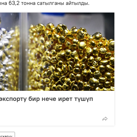
на 63,2 тонна сатылганы айтылды.
кспорту бир нече ирет түшүп
ыскаруу