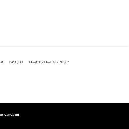
КА
ВИДЕО
МААЛЫМАТ БОРБОР
ык саясаты