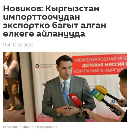
Новиков: Кыргызстан
импорттоочудан
экспортко багыт алган
өлкөгө айланууда
15:41 13.06.2022
©
Sputnik / Табылды Кадырбеков