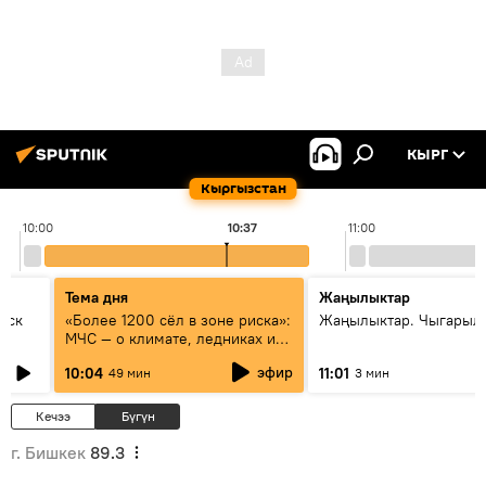
КЫРГ
Кыргызстан
10:00
10:37
11:00
Тема дня
Жаңылыктар
уск
«Более 1200 сёл в зоне риска»:
Жаңылыктар. Чыгарылы
МЧС — о климате, ледниках и
системе оповещения
эфир
10:04
11:01
49 мин
3 мин
населения
Кечээ
Бүгүн
г. Бишкек
89.3