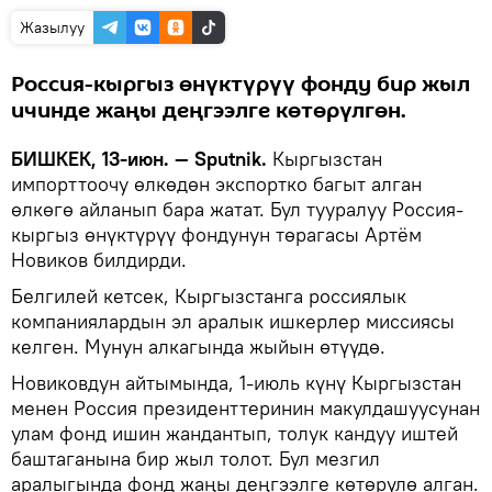
Жазылуу
Россия-кыргыз өнүктүрүү фонду бир жыл
ичинде жаңы деңгээлге көтөрүлгөн.
БИШКЕК, 13-июн. — Sputnik.
Кыргызстан
импорттоочу өлкөдөн экспортко багыт алган
өлкөгө айланып бара жатат. Бул тууралуу Россия-
кыргыз өнүктүрүү фондунун төрагасы Артём
Новиков билдирди.
Белгилей кетсек, Кыргызстанга россиялык
компаниялардын эл аралык ишкерлер миссиясы
келген. Мунун алкагында жыйын өтүүдө.
Новиковдун айтымында, 1-июль күнү Кыргызстан
менен Россия президенттеринин макулдашуусунан
улам фонд ишин жандантып, толук кандуу иштей
баштаганына бир жыл толот. Бул мезгил
аралыгында фонд жаңы деңгээлге көтөрүлө алган.