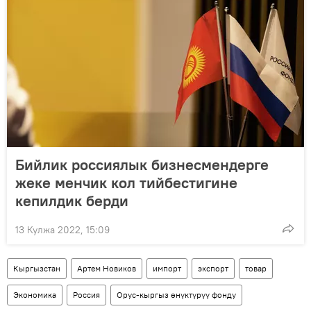
Бийлик россиялык бизнесмендерге
жеке менчик кол тийбестигине
кепилдик берди
13 Кулжа 2022, 15:09
Кыргызстан
Артем Новиков
импорт
экспорт
товар
Экономика
Россия
Орус-кыргыз өнүктүрүү фонду