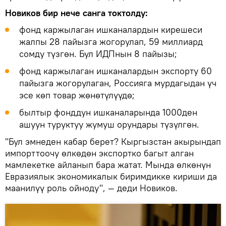
Новиков бир нече санга токтолду:
фонд каржылаган ишканалардын кирешеси
жалпы 28 пайызга жогорулап, 59 миллиард
сомду түзгөн. Бул ИДПнын 8 пайызы;
фонд каржылаган ишканалардын экспорту 60
пайызга жогорулаган, Россияга мурдагыдан үч
эсе көп товар жөнөтүлүүдө;
былтыр фонддун ишканаларында 1000ден
ашуун туруктуу жумуш орундары түзүлгөн.
"Бул эмнеден кабар берет? Кыргызстан акырындап
импорттоочу өлкөдөн экспортко багыт алган
мамлекетке айланып бара жатат. Мында өлкөнүн
Евразиялык экономикалык биримдикке кириши да
маанилүү роль ойноду", — деди Новиков.