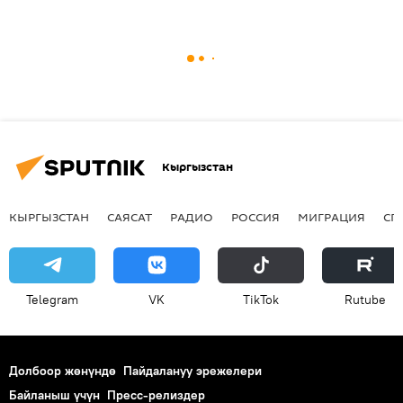
Кыргызстан
КЫРГЫЗСТАН
САЯСАТ
РАДИО
РОССИЯ
МИГРАЦИЯ
СП
Telegram
VK
ТikТоk
Rutube
Долбоор жөнүндө
Пайдалануу эрежелери
Байланыш үчүн
Пресс-релиздер